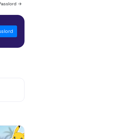
Passlord →
sslord