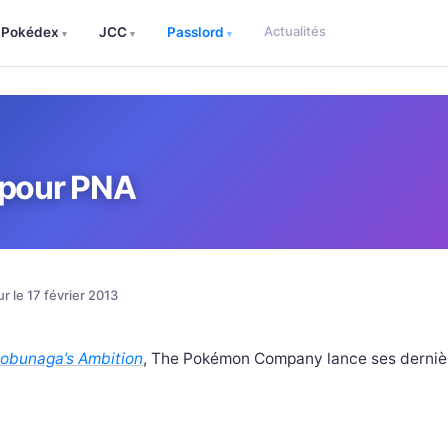
Actualités
Pokédex
JCC
Passlord
▾
▾
▾
 pour PNA
ur le 17 février 2013
obunaga’s Ambition
, The Pokémon Company lance ses derniè