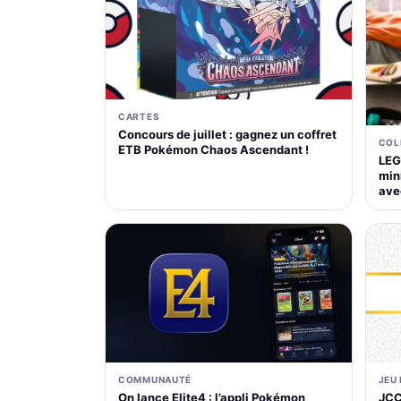
CARTES
Concours de juillet : gagnez un coffret
COL
ETB Pokémon Chaos Ascendant !
LEG
mini
ave
COMMUNAUTÉ
JEU
On lance Elite4 : l’appli Pokémon
JCC