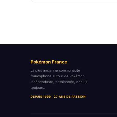
Pokémon France
La plus ancienne communauté
francophone autour de Pokémon.
Indépendante, passionnée, depuis
toujours.
DEPUIS 1999 · 27 ANS DE PASSION