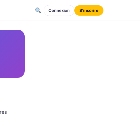
Connexion
S'inscrire
res