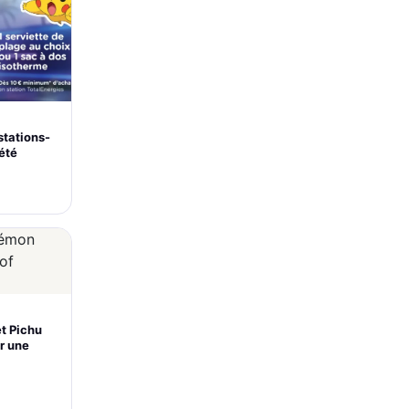
stations-
’été
et Pichu
r une