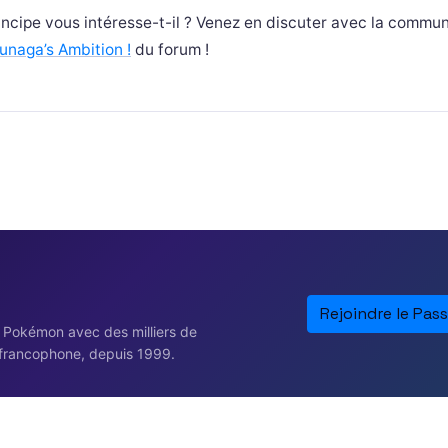
incipe vous intéresse-t-il ? Venez en discuter avec la commu
naga’s Ambition !
du forum !
Rejoindre le Pass
e Pokémon avec des milliers de
francophone, depuis 1999.