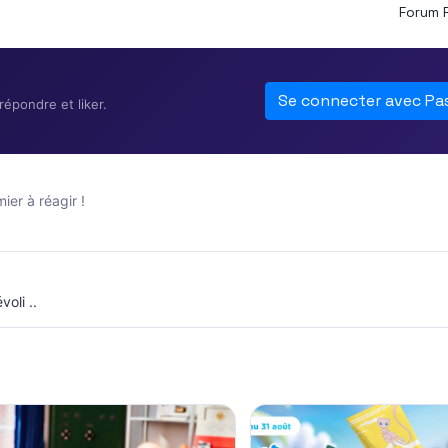
Forum 
Se connecter avec Pa
épondre et liker.
er à réagir !
oli ..