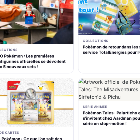
COLLECTIONS
Pokémon de retour dans les 
LECTIONS
service TotalEnergies pour l
O Pokémon : Les premières
figurines officielles se dévoilent
c 5 nouveaux sets !
SÉRIE ANIMÉE
Pokémon Tales : Palarticho 
s’invitent chez Aardman pou
série en stop-motion !
 DE CARTES
 Pokémon : Ce que l’on sait des