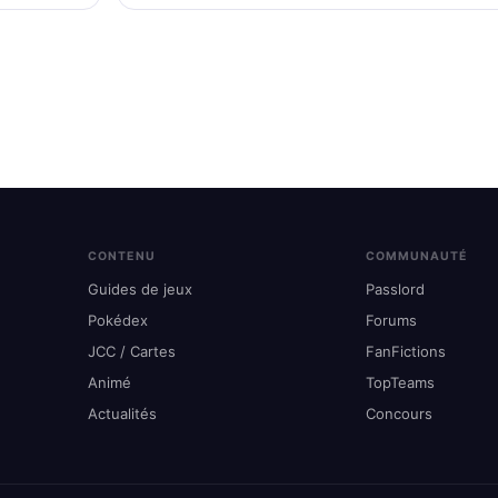
CONTENU
COMMUNAUTÉ
Guides de jeux
Passlord
Pokédex
Forums
JCC / Cartes
FanFictions
Animé
TopTeams
Actualités
Concours