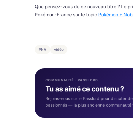
Que pensez-vous de ce nouveau titre ? Le pr
Pokémon-France sur le topic
Pokémon + Nobu
PNA
vidéo
COMMUNAUTÉ · PASSLORD
Tu as aimé ce contenu ?
Rejoins-nous sur le Passlord pour discuter d
passionnés — la plus ancienne communauté 