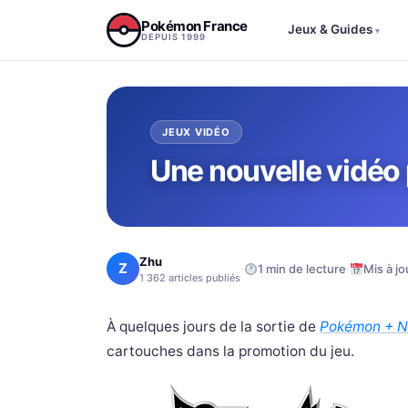
Aller au contenu
Pokémon France
Jeux & Guides
▾
DEPUIS 1999
JEUX VIDÉO
Une nouvelle vidéo
Zhu
Z
·
·
1 min de lecture
Mis à jo
1 362 articles publiés
À quelques jours de la sortie de
Pokémon + N
cartouches dans la promotion du jeu.