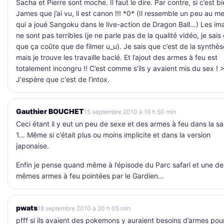
Sacha et Pierre sont moche. Il faut le dire. Par contre, si c’est b
James que j’ai vu, il est canon !!! *0* (Il ressemble un peu au m
qui a joué Sangoku dans le live-action de Dragon Ball…) Les i
ne sont pas terribles (je ne parle pas de la qualité vidéo, je sais
que ça coûte que de filmer u_u). Je sais que c’est de la synthès
mais je trouve les travaille baclé. Et l’ajout des armes à feu est
totalement incongru !! C’est comme s’ils y avaient mis du sex ! 
J'espère que c'est de l'intox.
Gauthier BOUCHET
15 septembre 2010 à 16 h 50 min
Ceci étant il y eut un peu de sexe et des armes à feu dans la sa
1… Même si c’était plus ou moins implicite et dans la version
japonaise.
Enfin je pense quand même à l’épisode du Parc safari et une de
mêmes armes à feu pointées par le Gardien…
pwats
18 septembre 2010 à 20 h 05 min
pfff si ils avaient des pokemons y auraient besoins d’armes pou