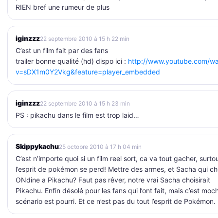
RIEN bref une rumeur de plus
iginzzz
22 septembre 2010 à 15 h 22 min
C’est un film fait par des fans
trailer bonne qualité (hd) dispo ici :
http://www.youtube.com/w
v=sDX1m0Y2Vkg&feature=player_embedded
iginzzz
22 septembre 2010 à 15 h 23 min
PS : pikachu dans le film est trop laid…
Skippykachu
25 octobre 2010 à 17 h 04 min
C’est n’importe quoi si un film reel sort, ca va tout gacher, surtou
l’esprit de pokémon se perd! Mettre des armes, et Sacha qui cho
ONdine a Pikachu? Faut pas rêver, notre vrai Sacha choisirait
Pikachu. Enfin désolé pour les fans qui l’ont fait, mais c’est moch
scénario est pourri. Et ce n’est pas du tout l’esprit de Pokémon.