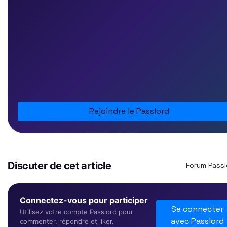
Rejoindre le Passlord
Discuter de cet article
Forum Pass
Connectez-vous pour participer
Se connecter
Utilisez votre compte Passlord pour
avec Passlord
commenter, répondre et liker.