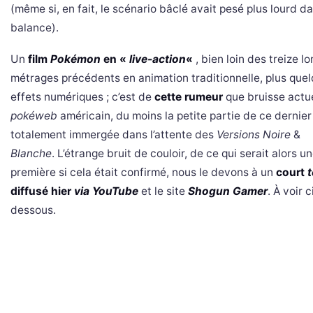
(même si, en fait, le scénario bâclé avait pesé plus lourd da
balance).
Un
film
Pokémon
en «
live-action
«
, bien loin des treize l
métrages précédents en animation traditionnelle, plus que
effets numériques ; c’est de
cette rumeur
que bruisse actue
pokéweb
américain, du moins la petite partie de ce dernier
totalement immergée dans l’attente des
Versions Noire
&
Blanche
. L’étrange bruit de couloir, de ce qui serait alors u
première si cela était confirmé, nous le devons à un
court
t
diffusé hier
via YouTube
et le site
Shogun Gamer
. À voir c
dessous.