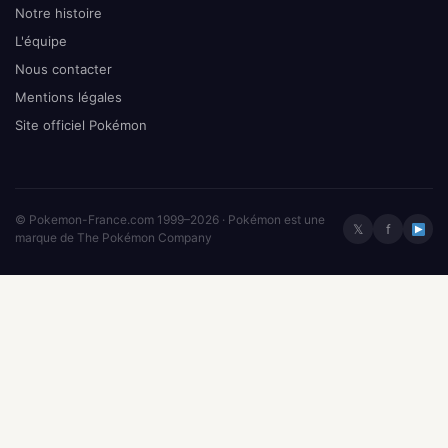
Notre histoire
L'équipe
Nous contacter
Mentions légales
Site officiel Pokémon
© Pokemon-France.com 1999–2026 · Pokémon est une
𝕏
f
marque de The Pokémon Company