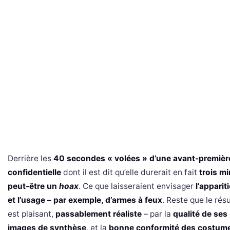
Derrière les
40 secondes « volées »
d’une avant-premièr
confidentielle
dont il est dit qu’elle durerait en fait
trois m
peut-être un
hoax
. Ce que laisseraient envisager
l’apparit
et l’usage – par exemple, d’armes à feux
. Reste que le résu
est plaisant,
passablement réaliste
– par la
qualité de ses
images de synthèse
, et la
bonne conformité des costum