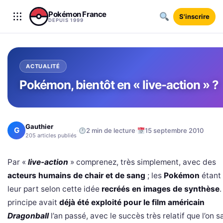
Aller au contenu
Pokémon France
S'inscrire
DEPUIS 1999
ACTUALITÉ
Pokémon, bientôt en « live-action » ?
Gauthier
G
·
·
2 min de lecture
15 septembre 2010
205 articles publiés
Par «
live-action
» comprenez, très simplement, avec des
acteurs humains de chair et de sang
; les
Pokémon
étant
leur part selon cette idée
recréés en images de synthèse
.
principe avait
déjà été exploité pour le film américain
Dragonball
l’an passé, avec le succès très relatif que l’on sa