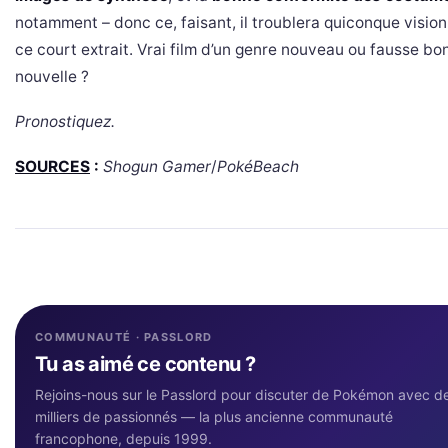
notamment – donc ce, faisant, il troublera quiconque visio
ce court extrait. Vrai film d’un genre nouveau ou fausse bo
nouvelle ?
Pronostiquez.
SOURCES
:
Shogun Gamer
/
PokéBeach
COMMUNAUTÉ · PASSLORD
Tu as aimé ce contenu ?
Rejoins-nous sur le Passlord pour discuter de Pokémon avec d
milliers de passionnés — la plus ancienne communauté
francophone, depuis 1999.