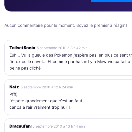
Aucun commentaire pour le moment. Soyez le premier à réagir !
TailsetSonic
15 septembre 2010 à 8 h 42 min
Euh… Vu la gueule des Pokemon j’espère pas, en plus ça sent t
l’intox ou le navet… Et comme par hasard y a Mewtwo ça fait à
peine pas cliché
Natz
15 septembre 2010 à 12 h 24 min
Pfff,
j’éspère grandement que c’est un faut
car ça a l’air vraiment trop nul!!!
Dracaufan
15 septembre 2010 à 13 h 14 min