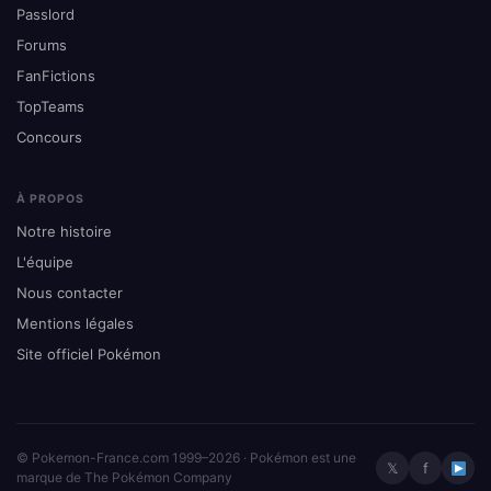
Passlord
Forums
FanFictions
TopTeams
Concours
À PROPOS
Notre histoire
L'équipe
Nous contacter
Mentions légales
Site officiel Pokémon
© Pokemon-France.com 1999–2026 · Pokémon est une
𝕏
f
marque de The Pokémon Company