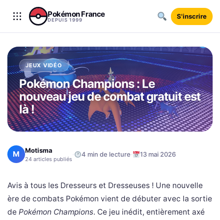
Aller au contenu
Pokémon France
S'inscrire
DEPUIS 1999
JEUX VIDÉO
Pokémon Champions : Le
nouveau jeu de combat gratuit est
là !
Motisma
M
·
·
4 min de lecture
13 mai 2026
24 articles publiés
Avis à tous les Dresseurs et Dresseuses ! Une nouvelle
ère de combats Pokémon vient de débuter avec la sortie
de
Pokémon Champions
. Ce jeu inédit, entièrement axé