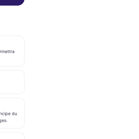
ermettra
incipe du
ges.