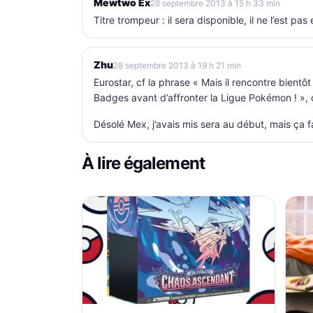
Mewtwo Ex
28 septembre 2013 à 15 h 33 min
Titre trompeur : il sera disponible, il ne l’est pas
Zhu
28 septembre 2013 à 19 h 21 min
Eurostar, cf la phrase « Mais il rencontre bientôt
Badges avant d’affronter la Ligue Pokémon ! », o
Désolé Mex, j’avais mis sera au début, mais ça f
À lire également