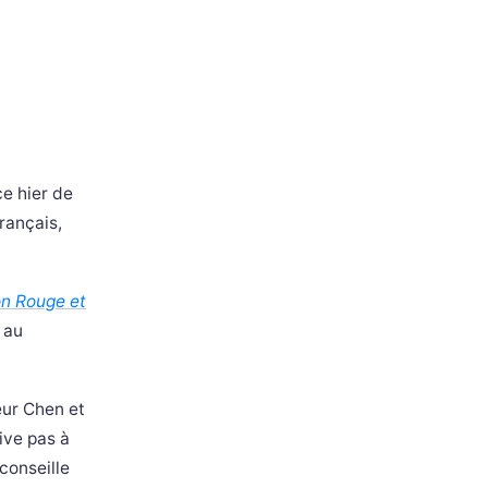
ce hier de
rançais,
n Rouge et
 au
eur Chen et
ive pas à
conseille