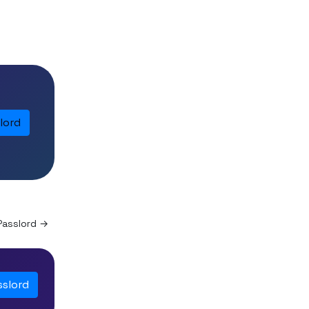
lord
Passlord →
sslord