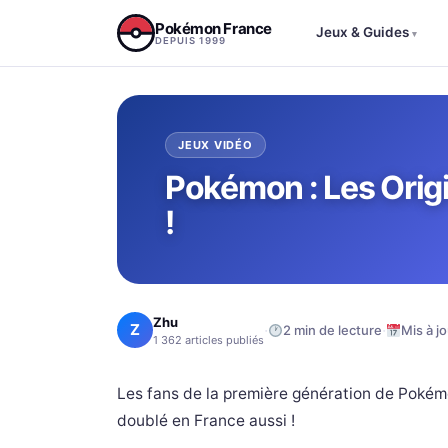
Aller au contenu
Pokémon France
Jeux & Guides
▾
DEPUIS 1999
JEUX VIDÉO
Pokémon : Les Origi
!
Zhu
Z
·
·
2 min de lecture
Mis à j
1 362 articles publiés
Les fans de la première génération de Pokémo
doublé en France aussi !