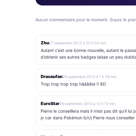
Aucun commentaire pour le moment. Soyez le premi
Zhu
27 septembre 2013 à 20 h 04 min
Autant c’est une bonne nouvelle, autant le passag
d’obtenir ses autres badges laisse un peu dubita
Dracaufan
28 septembre 2013 à 1 h 38 min
Trop trop trop trop hââââte !! 8D
EuroStar
28 septembre 2013 à 12 h 13 min
Pierre le conseillera mais il n’est pas dit qu’il 
jv car dans Pokémon b/r/j Pierre nous conseill