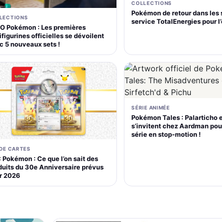
COLLECTIONS
Pokémon de retour dans les 
LECTIONS
service TotalEnergies pour l
O Pokémon : Les premières
figurines officielles se dévoilent
c 5 nouveaux sets !
SÉRIE ANIMÉE
Pokémon Tales : Palarticho 
s’invitent chez Aardman pou
série en stop-motion !
 DE CARTES
 Pokémon : Ce que l’on sait des
duits du 30e Anniversaire prévus
r 2026