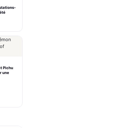
stations-
’été
et Pichu
r une