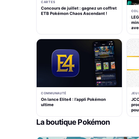
CARTES
Concours de juillet : gagnez un coffret
COL
ETB Pokémon Chaos Ascendant !
LEG
mini
ave
COMMUNAUTÉ
JEU
On lance Elite4 : l’appli Pokémon
JCC
ultime
pro
pou
La boutique Pokémon