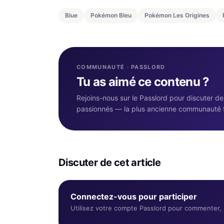
Blue
Pokémon Bleu
Pokémon Les Origines
COMMUNAUTÉ · PASSLORD
Tu as aimé ce contenu ?
Rejoins-nous sur le Passlord pour discuter d
passionnés — la plus ancienne communauté 
Discuter de cet article
Connectez-vous pour participer
Utilisez votre compte Passlord pour commenter, r