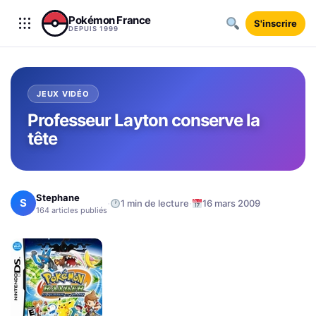
Aller au contenu
Pokémon France
S'inscrire
DEPUIS 1999
JEUX VIDÉO
Professeur Layton conserve la
tête
Stephane
S
·
·
1 min de lecture
16 mars 2009
164 articles publiés