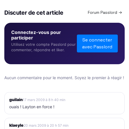
Discuter de cet article
Forum Passlord →
Connectez-vous pour
participer
Se connecter
Utilisez votre compte Passlord pour
avec Passlord
commenter, répondre et liker.
Aucun commentaire pour le moment. Soyez le premier à réagir !
guilain
17 mars 2009 à 8 h 40 min
ouais ! Layton en force !
klaeyle
20 mars 2009 à 20 h 57 min