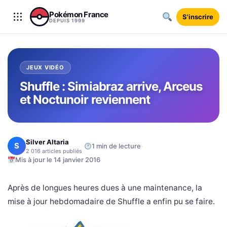
Aller au contenu
Pokémon France
S'inscrire
DEPUIS 1999
JEUX VIDÉO
Shuffle : Simiabraz arrive, Arceus
et Noctunoir reviennent
Silver Altaria
S
·
·
1 min de lecture
2 016 articles publiés
Mis à jour le 14 janvier 2016
Après de longues heures dues à une maintenance, la
mise à jour hebdomadaire de Shuffle a enfin pu se faire.