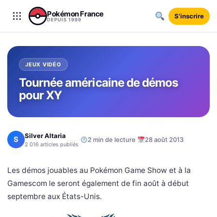
Aller au contenu
Pokémon France
S'inscrire
DEPUIS 1999
JEUX VIDÉO
Tournée américaine de démos
pour XY
Silver Altaria
S
·
·
2 min de lecture
28 août 2013
2 016 articles publiés
Les démos jouables au Pokémon Game Show et à la
Gamescom le seront également de fin août à début
septembre aux États-Unis.