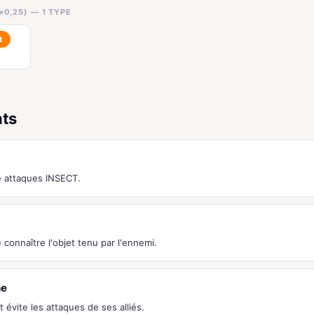
×0,25) — 1 TYPE
t
nts
 attaques INSECT.
connaître l'objet tenu par l'ennemi.
he
t évite les attaques de ses alliés.