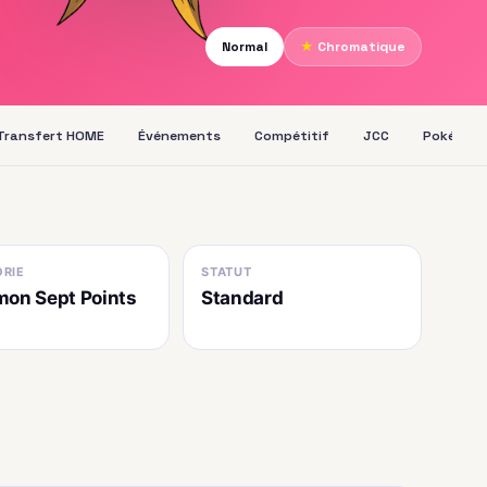
Normal
★
Chromatique
Transfert HOME
Événements
Compétitif
JCC
Pokédex
RIE
STATUT
on Sept Points
Standard