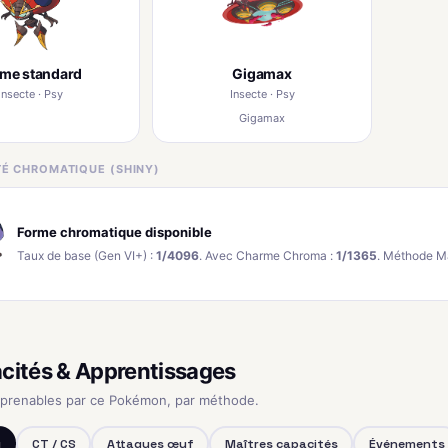
rme standard
Gigamax
Insecte · Psy
Insecte · Psy
Gigamax
ITÉ CHROMATIQUE (SHINY)
Forme chromatique disponible
Taux de base (Gen VI+) :
1/4096
. Avec Charme Chroma :
1/1365
. Méthode M
cités & Apprentissages
pprenables par ce Pokémon, par méthode.
u
CT / CS
Attaques œuf
Maîtres capacités
Événements