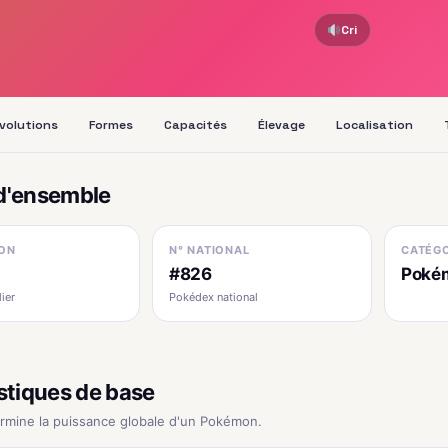
Cri
volutions
Formes
Capacités
Élevage
Localisation
d'ensemble
ON
N° NATIONAL
CATÉGO
I
#826
Pokém
ier
Pokédex national
stiques de base
ermine la puissance globale d'un Pokémon.