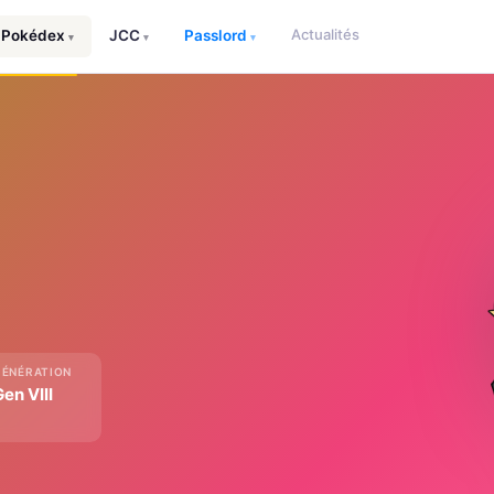
Actualités
Pokédex
JCC
Passlord
▾
▾
▾
GÉNÉRATION
en VIII