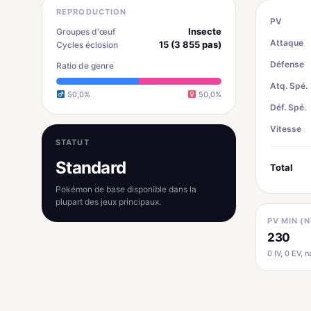
REPRODUCTION
PV
Insecte
Groupes d'œuf
Attaque
15 (3 855 pas)
Cycles éclosion
Défense
Ratio de genre
Atq. Spé.
50,0%
50,0%
Déf. Spé.
Vitesse
STATUT
Standard
Total
Pokémon de base disponible dans la
plupart des jeux principaux.
PV MIN (N
230
0 IV, 0 EV, na