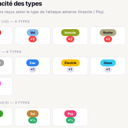
acité des types
rs reçus selon le type de l'attaque adverse (Insecte / Psy).
 (×2) — 6 TYPES
Vol
Insecte
Roche
×2
×2
×2
) — 8 TYPES
l
Eau
Électrik
Glace
×1
×1
×1
×0,5) — 3 TYPES
Sol
Psy
×½
×½