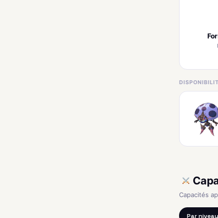
Fo
DISPONIBIL
Capa
Capacités a
Par nivea