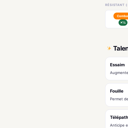
RÉSISTANT (
Comba
×¼
Tale
Essaim
Augmente
Fouille
Permet de 
Télépat
Anticipe e