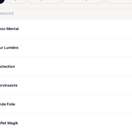
APACITÉ
hoc Mental
ur Lumière
otection
urvinsecte
de Folie
flet Magik