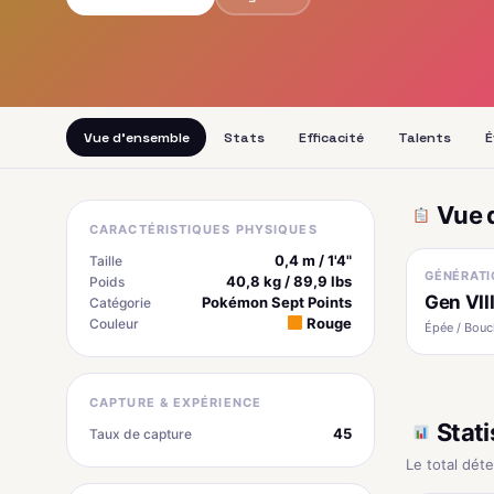
Vue d'ensemble
Stats
Efficacité
Talents
É
Vue 
CARACTÉRISTIQUES PHYSIQUES
0,4 m / 1'4"
Taille
GÉNÉRATI
40,8 kg / 89,9 lbs
Poids
Gen VII
Pokémon Sept Points
Catégorie
Rouge
Couleur
Épée / Boucl
CAPTURE & EXPÉRIENCE
Stati
45
Taux de capture
Le total dét