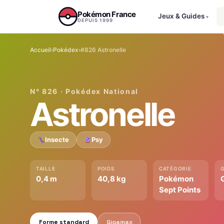
Aller au contenu
Pokémon France
Jeux & Guides
▾
DEPUIS 1999
Accueil
›
Pokédex
›
#826 Astronelle
N° 826 · Pokédex National
Astronelle
Insecte
Psy
TAILLE
POIDS
CATÉGORIE
0,4 m
40,8 kg
Pokémon
G
Sept Points
Forme standard
Gigamax