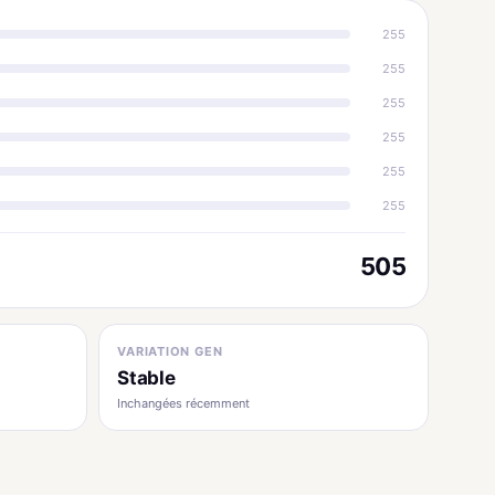
255
255
255
255
255
255
505
VARIATION GEN
Stable
Inchangées récemment