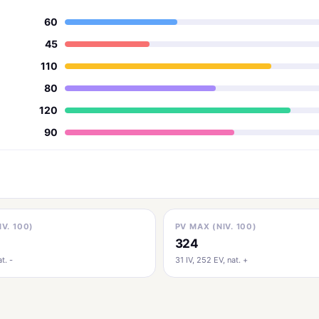
60
45
110
80
120
90
IV. 100)
PV MAX (NIV. 100)
324
t. -
31 IV, 252 EV, nat. +