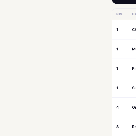
NIV.
C
1
C
1
M
1
Pr
1
S
4
On
8
Re