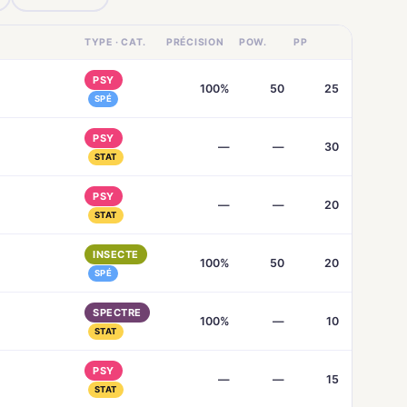
TYPE · CAT.
PRÉCISION
POW.
PP
PSY
100%
50
25
SPÉ
PSY
—
—
30
STAT
PSY
—
—
20
STAT
INSECTE
100%
50
20
SPÉ
SPECTRE
100%
—
10
STAT
PSY
—
—
15
STAT