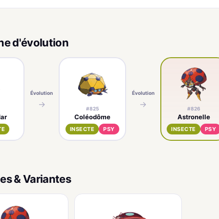
ne d'évolution
Évolution
Évolution
→
→
#825
#826
ar
Coléodôme
Astronelle
TE
INSECTE
PSY
INSECTE
PSY
es & Variantes