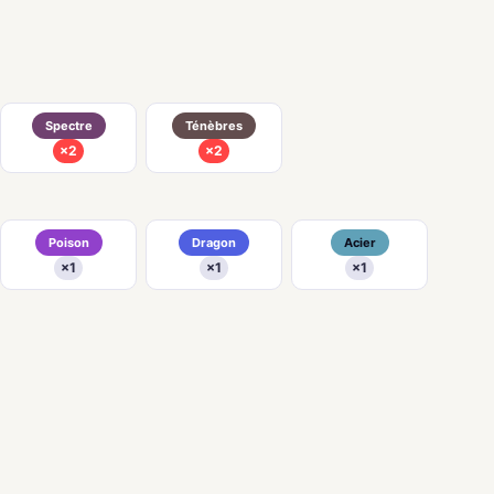
Spectre
Ténèbres
×2
×2
Poison
Dragon
Acier
×1
×1
×1