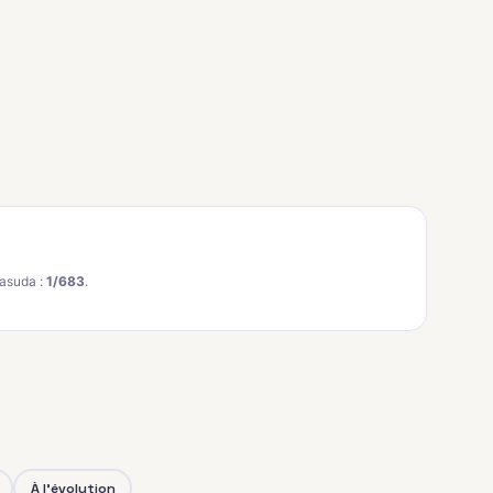
asuda :
1/683
.
À l'évolution