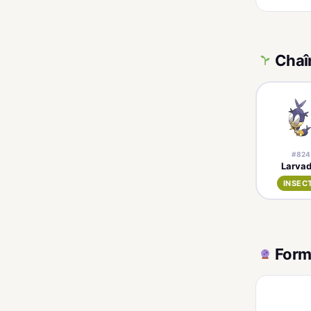
Chaî
#824
Larvad
INSEC
Form