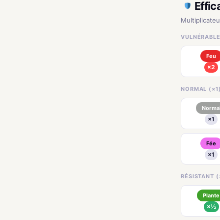
Effic
Multiplicateu
VULNÉRABLE
Feu
×2
NORMAL (×1
Norma
×1
Fée
×1
RÉSISTANT (
Plante
×½