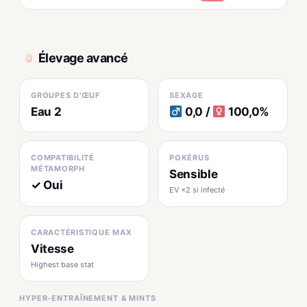
Élevage avancé
GROUPES D'ŒUF
SEXAGE
Eau 2
0,0 /
100,0%
COMPATIBILITÉ
POKÉRUS
MÉTAMORPH
Sensible
✓ Oui
EV ×2 si infecté
CARACTÉRISTIQUE MAX
Vitesse
Highest base stat
HYPER-ENTRAÎNEMENT & MINTS