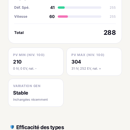
41
Déf. Spé.
255
60
Vitesse
255
288
Total
PV MIN (NIV. 100)
PV MAX (NIV. 100)
210
304
0 IV, 0 EV, nat. -
31 IV, 252 EV, nat. +
VARIATION GEN
Stable
Inchangées récemment
Efficacité des types