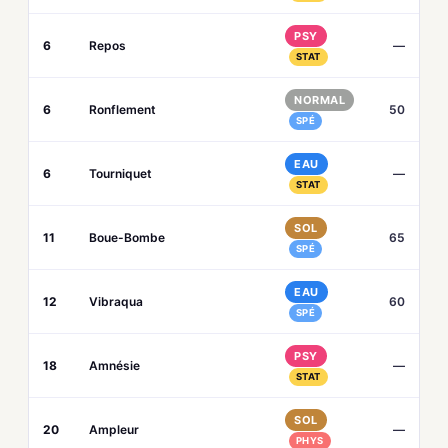
PSY
6
Repos
—
STAT
NORMAL
6
Ronflement
50
SPÉ
EAU
6
Tourniquet
—
STAT
SOL
11
Boue-Bombe
65
SPÉ
EAU
12
Vibraqua
60
SPÉ
PSY
18
Amnésie
—
STAT
SOL
20
Ampleur
—
PHYS