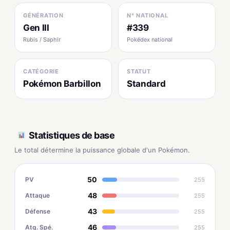
GÉNÉRATION
N° NATIONAL
Gen III
#339
Rubis / Saphir
Pokédex national
CATÉGORIE
STATUT
Pokémon Barbillon
Standard
Statistiques de base
Le total détermine la puissance globale d'un Pokémon.
50
PV
255
48
Attaque
255
43
Défense
255
46
Atq. Spé.
255