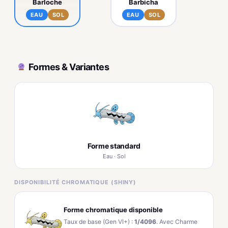
Barloche
Barbicha
EAU
SOL
EAU
SOL
Formes & Variantes
Forme standard
Eau · Sol
DISPONIBILITÉ CHROMATIQUE (SHINY)
Forme chromatique disponible
Taux de base (Gen VI+) :
1/4096
. Avec Charme