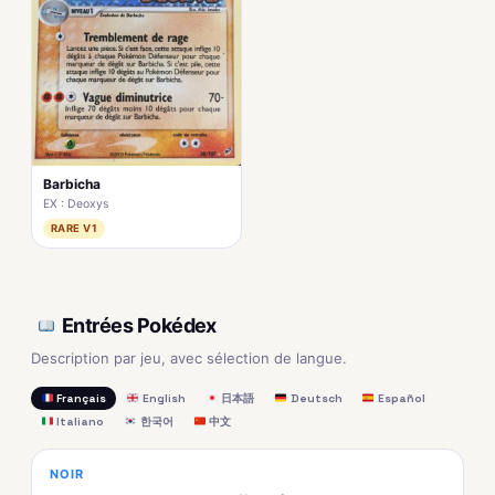
Barbicha
EX : Deoxys
RARE V1
Entrées Pokédex
Description par jeu, avec sélection de langue.
Français
English
日本語
Deutsch
Español
Italiano
한국어
中文
NOIR