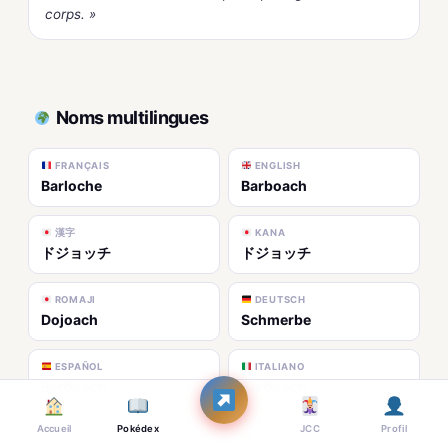
corps. »
Noms multilingues
FRANÇAIS
ENGLISH
Barloche
Barboach
漢字
KANA
ドジョッチ
ドジョッチ
ROMAJI
DEUTSCH
Dojoach
Schmerbe
ESPAÑOL
ITALIANO
Barboach
Barboach
Accueil
Pokédex
JCC
Profil
한국어
ZH-HANS