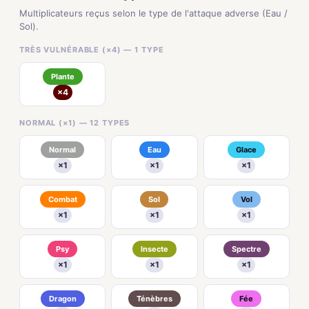
Multiplicateurs reçus selon le type de l'attaque adverse (Eau /
Sol).
TRÈS VULNÉRABLE (×4) — 1 TYPE
Plante
×4
NORMAL (×1) — 12 TYPES
Normal
Eau
Glace
×1
×1
×1
Combat
Sol
Vol
×1
×1
×1
Psy
Insecte
Spectre
×1
×1
×1
Dragon
Ténèbres
Fée