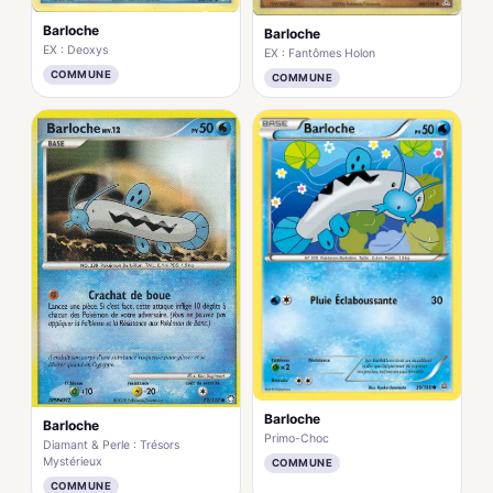
Barloche
Barloche
EX : Deoxys
EX : Fantômes Holon
COMMUNE
COMMUNE
Barloche
Barloche
Primo-Choc
Diamant & Perle : Trésors
Mystérieux
COMMUNE
COMMUNE