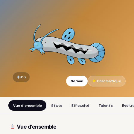
Cri
Normal
★
Chromatique
Vue d'ensemble
Stats
Efficacité
Talents
Évolut
Vue d'ensemble