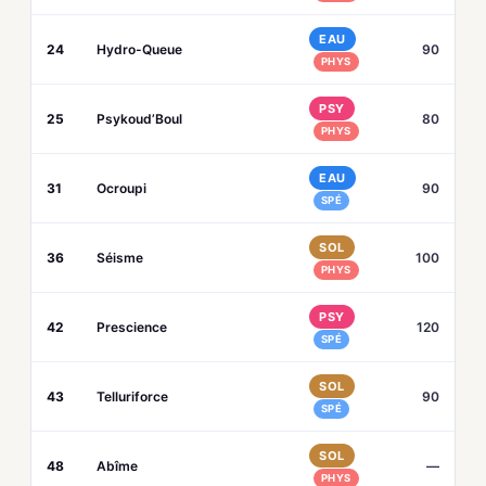
EAU
24
Hydro-Queue
90
PHYS
PSY
25
Psykoud’Boul
80
PHYS
EAU
31
Ocroupi
90
SPÉ
SOL
36
Séisme
100
PHYS
PSY
42
Prescience
120
SPÉ
SOL
43
Telluriforce
90
SPÉ
SOL
48
Abîme
—
PHYS