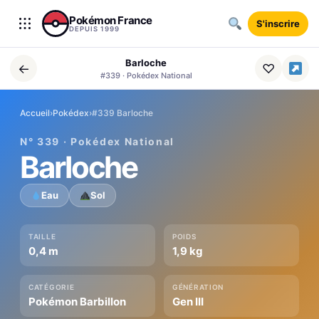
Aller au contenu
Pokémon France
S'inscrire
DEPUIS 1999
Barloche
←
♡
#339 · Pokédex National
Accueil
›
Pokédex
›
#339 Barloche
N° 339 · Pokédex National
Barloche
Eau
Sol
TAILLE
POIDS
0,4 m
1,9 kg
CATÉGORIE
GÉNÉRATION
Pokémon Barbillon
Gen III