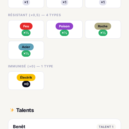
×1
×1
×1
RÉSISTANT (×0,5) — 4 TYPES
Feu
Poison
Roche
×½
×½
×½
Acier
×½
IMMUNISÉ (×0) — 1 TYPE
Électrik
×0
Talents
Benêt
TALENT 1