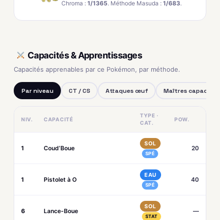
Chroma :
1/1365
. Méthode Masuda :
1/683
.
Capacités & Apprentissages
Capacités apprenables par ce Pokémon, par méthode.
Par niveau
CT / CS
Attaques œuf
Maîtres capacités
TYPE ·
NIV.
CAPACITÉ
POW.
CAT.
SOL
1
Coud’Boue
20
SPÉ
EAU
1
Pistolet à O
40
SPÉ
SOL
6
Lance-Boue
—
STAT