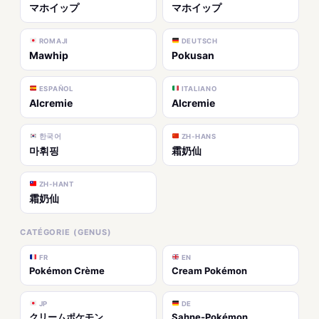
マホイップ
マホイップ
ROMAJI
DEUTSCH
Mawhip
Pokusan
ESPAÑOL
ITALIANO
Alcremie
Alcremie
한국어
ZH-HANS
마휘핑
霜奶仙
ZH-HANT
霜奶仙
CATÉGORIE (GENUS)
FR
EN
Pokémon Crème
Cream Pokémon
JP
DE
クリームポケモン
Sahne-Pokémon