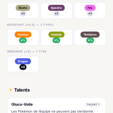
Roche
Spectre
Fée
×1
×1
×1
RÉSISTANT (×0,5) — 3 TYPES
Combat
Insecte
Ténèbres
×½
×½
×½
IMMUNISÉ (×0) — 1 TYPE
Dragon
×0
Talents
Gluco-Voile
TALENT 1
Les Pokémon de l’équipe ne peuvent pas s’endormir.