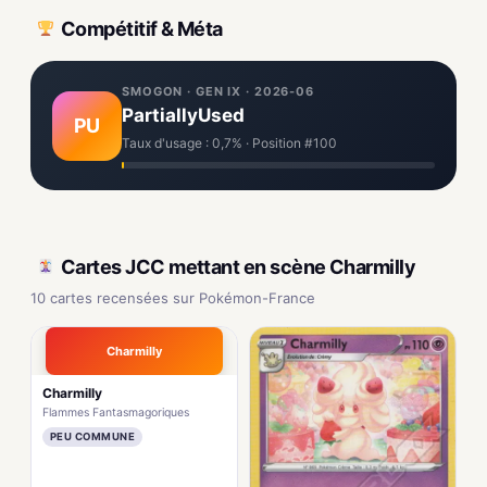
Compétitif & Méta
SMOGON · GEN IX · 2026-06
PartiallyUsed
PU
Taux d'usage : 0,7% · Position #100
Cartes JCC mettant en scène Charmilly
10 cartes recensées sur Pokémon-France
Charmilly
Charmilly
Flammes Fantasmagoriques
PEU COMMUNE