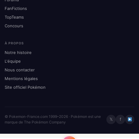
FanFictions
TopTeams
Concours
À PROPOS
Notre histoire
L'équipe
Nous contacter
Mentions légales
Site officiel Pokémon
© Pokemon-France.com 1999–2026 · Pokémon est une
𝕏
f
marque de The Pokémon Company