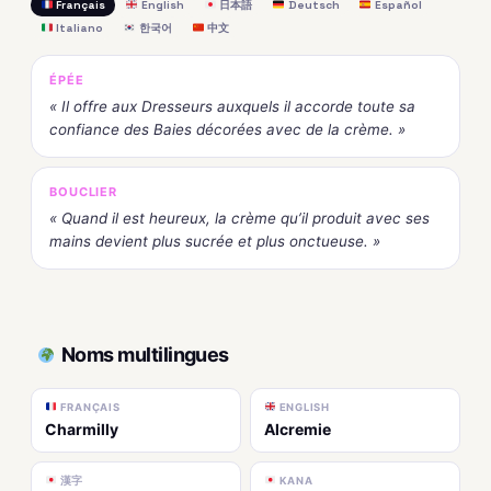
Français
English
日本語
Deutsch
Español
Italiano
한국어
中文
ÉPÉE
« Il offre aux Dresseurs auxquels il accorde toute sa
confiance des Baies décorées avec de la crème. »
BOUCLIER
« Quand il est heureux, la crème qu’il produit avec ses
mains devient plus sucrée et plus onctueuse. »
Noms multilingues
FRANÇAIS
ENGLISH
Charmilly
Alcremie
漢字
KANA