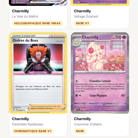
Charmilly
Charmilly
La Voie du Maître
Voltage Éclatant
HOLOGRAPHIQUE RARE VMAX
RARE V1
Charmilly
Charmilly
Destinées Radieuses
Couronne Stellaire
CHROMATIQUE RARE V1
RARE