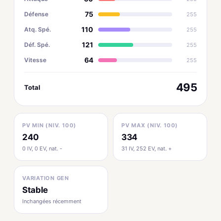
75
Défense
255
110
Atq. Spé.
255
121
Déf. Spé.
255
64
Vitesse
255
495
Total
PV MIN (NIV. 100)
PV MAX (NIV. 100)
240
334
0 IV, 0 EV, nat. -
31 IV, 252 EV, nat. +
VARIATION GEN
Stable
Inchangées récemment