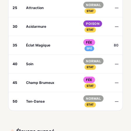
NORMAL
25
Attraction
—
STAT
POISON
30
Acidarmure
—
STAT
FÉE
35
Éclat Magique
80
SPÉ
NORMAL
40
Soin
—
STAT
FÉE
45
Champ Brumeux
—
STAT
NORMAL
50
Ten-Danse
—
STAT