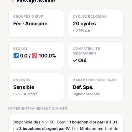
Élevage avancé
GROUPES D'ŒUF
CYCLES ÉCLOSION
Fée · Amorphe
20 cycles
≈ 5 140 pas
SEXAGE
COMPATIBILITÉ
MÉTAMORPH
0,0 /
100,0%
✓ Oui
POKÉRUS
CARACTÉRISTIQUE MAX
Sensible
Déf. Spé.
EV ×2 si infecté
Highest base stat
HYPER-ENTRAÎNEMENT & MINTS
Disponible dès Niv. 50. Coût :
1 bouchon d'or par IV à 31
ou
3 bouchons d'argent par IV
. Les
Mints
permettent de