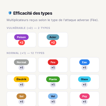
Efficacité des types
Multiplicateurs reçus selon le type de l'attaque adverse (Fée).
VULNÉRABLE (×2) — 2 TYPES
Poison
Acier
×2
×2
NORMAL (×1) — 12 TYPES
Normal
Feu
Eau
×1
×1
×1
Électrik
Plante
Glace
×1
×1
×1
Sol
Vol
Psy
×1
×1
×1