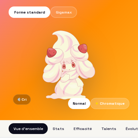
Forme standard
Gigamax
Cri
Normal
★
Chromatique
Vue d'ensemble
Stats
Efficacité
Talents
Évolut