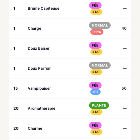
FÉE
1
Brume Capiteuse
—
STAT
NORMAL
1
Charge
40
PHYS
FÉE
1
Doux Baiser
—
STAT
NORMAL
1
Doux Parfum
—
STAT
FÉE
15
Vampibaiser
50
SPÉ
PLANTE
20
Aromathérapie
—
STAT
FÉE
20
Charme
—
STAT