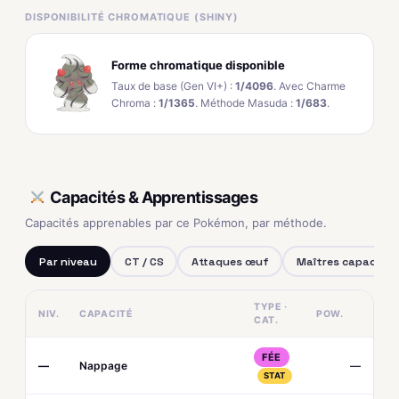
DISPONIBILITÉ CHROMATIQUE (SHINY)
Forme chromatique disponible
Taux de base (Gen VI+) :
1/4096
. Avec Charme
Chroma :
1/1365
. Méthode Masuda :
1/683
.
Capacités & Apprentissages
Capacités apprenables par ce Pokémon, par méthode.
Par niveau
CT / CS
Attaques œuf
Maîtres capacités
TYPE ·
NIV.
CAPACITÉ
POW.
CAT.
FÉE
—
Nappage
—
STAT