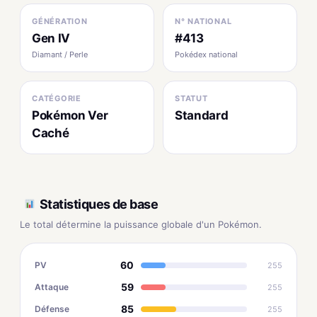
GÉNÉRATION
N° NATIONAL
Gen IV
#413
Diamant / Perle
Pokédex national
CATÉGORIE
STATUT
Pokémon Ver
Standard
Caché
Statistiques de base
Le total détermine la puissance globale d'un Pokémon.
60
PV
255
59
Attaque
255
85
Défense
255