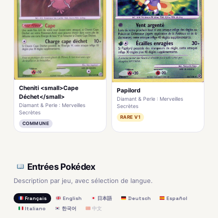
Cheniti <small>Cape
Papilord
Déchet</small>
Diamant & Perle : Merveilles
Diamant & Perle : Merveilles
Secrètes
Secrètes
RARE V1
COMMUNE
Entrées Pokédex
Description par jeu, avec sélection de langue.
Français
English
日本語
Deutsch
Español
Italiano
한국어
中文