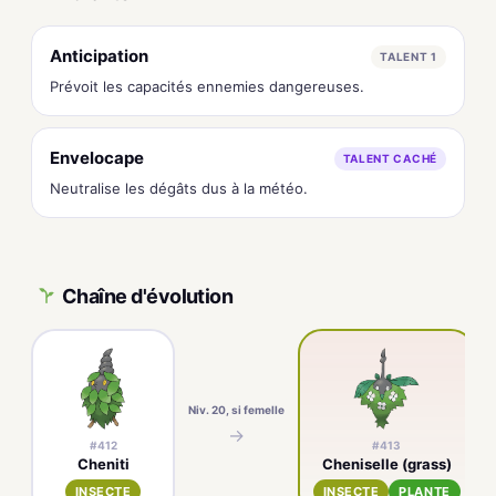
Anticipation
TALENT 1
Prévoit les capacités ennemies dangereuses.
Envelocape
TALENT CACHÉ
Neutralise les dégâts dus à la météo.
Chaîne d'évolution
Niv. 20, si femelle
N
→
#412
#413
Cheniti
Cheniselle (grass)
INSECTE
INSECTE
PLANTE