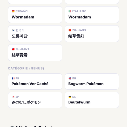
ESPAÑOL
ITALIANO
Wormadam
Wormadam
한국어
ZH-HANS
도롱마담
结草贵妇
ZH-HANT
結草貴婦
CATÉGORIE (GENUS)
FR
EN
Pokémon Ver Caché
Bagworm Pokémon
JP
DE
みのむしポケモン
Beutelwurm