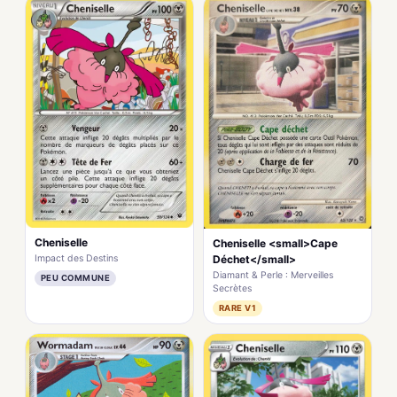
Cheniselle
Cheniselle <small>Cape
Impact des Destins
Déchet</small>
Diamant & Perle : Merveilles
PEU COMMUNE
Secrètes
RARE V1