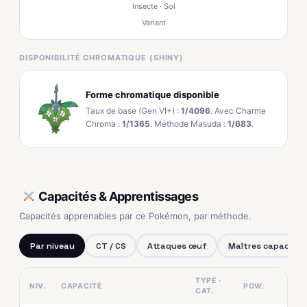
Insecte · Sol
Variant
DISPONIBILITÉ CHROMATIQUE (SHINY)
Forme chromatique disponible
Taux de base (Gen VI+) :
1/4096
. Avec Charme
Chroma :
1/1365
. Méthode Masuda :
1/683
.
Capacités & Apprentissages
Capacités apprenables par ce Pokémon, par méthode.
Par niveau
CT / CS
Attaques œuf
Maîtres capacités
TYPE ·
NIV.
CAPACITÉ
POW.
CAT.