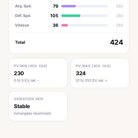
79
Atq. Spé.
255
105
Déf. Spé.
255
36
Vitesse
255
424
Total
PV MIN (NIV. 100)
PV MAX (NIV. 100)
230
324
0 IV, 0 EV, nat. -
31 IV, 252 EV, nat. +
VARIATION GEN
Stable
Inchangées récemment