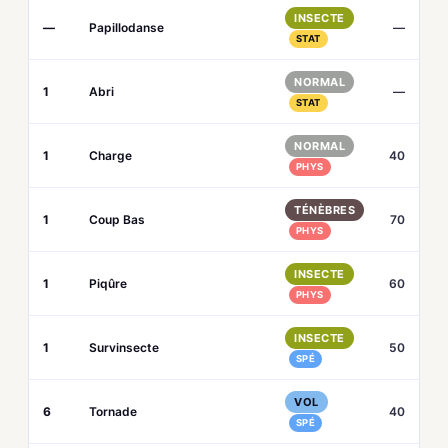
INSECTE
—
Papillodanse
—
STAT
NORMAL
1
Abri
—
STAT
NORMAL
1
Charge
40
PHYS
TÉNÈBRES
1
Coup Bas
70
PHYS
INSECTE
1
Piqûre
60
PHYS
INSECTE
1
Survinsecte
50
SPÉ
VOL
6
Tornade
40
SPÉ