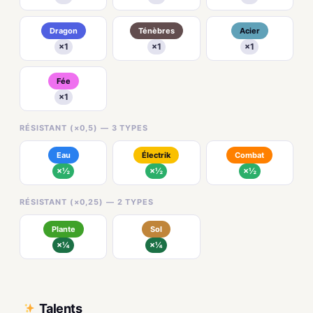
Dragon
Ténèbres
Acier
×1
×1
×1
Fée
×1
RÉSISTANT (×0,5) — 3 TYPES
Eau
Électrik
Combat
×½
×½
×½
RÉSISTANT (×0,25) — 2 TYPES
Plante
Sol
×¼
×¼
Talents