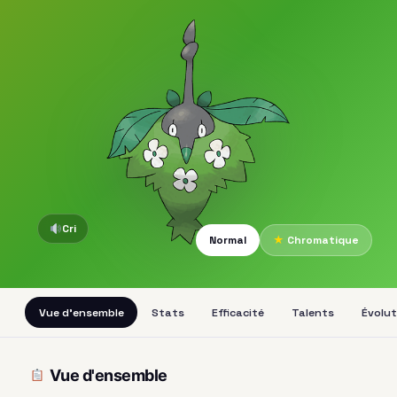
Cri
Normal
★
Chromatique
Vue d'ensemble
Stats
Efficacité
Talents
Évolut
Vue d'ensemble