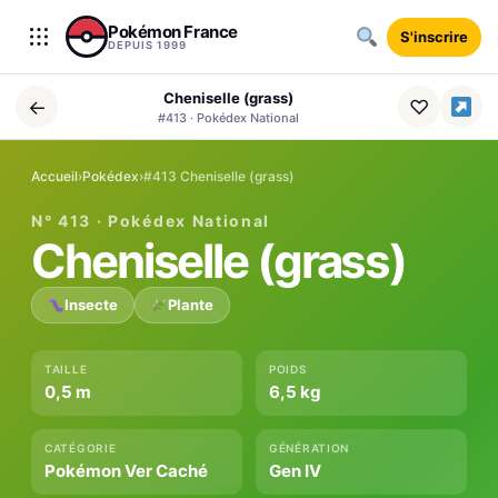
Aller au contenu
Pokémon France
S'inscrire
DEPUIS 1999
Cheniselle (grass)
←
♡
#413 · Pokédex National
Accueil
›
Pokédex
›
#413 Cheniselle (grass)
N° 413 · Pokédex National
Cheniselle (grass)
Insecte
Plante
TAILLE
POIDS
0,5 m
6,5 kg
CATÉGORIE
GÉNÉRATION
Pokémon Ver Caché
Gen IV