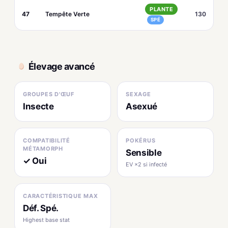
PLANTE
47
Tempête Verte
130
SPÉ
Élevage avancé
GROUPES D'ŒUF
SEXAGE
Insecte
Asexué
COMPATIBILITÉ
POKÉRUS
MÉTAMORPH
Sensible
✓ Oui
EV ×2 si infecté
CARACTÉRISTIQUE MAX
Déf. Spé.
Highest base stat