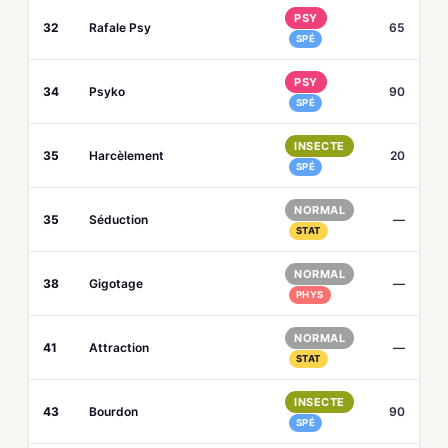
PSY
32
Rafale Psy
65
SPÉ
PSY
34
Psyko
90
SPÉ
INSECTE
35
Harcèlement
20
SPÉ
NORMAL
35
Séduction
—
STAT
NORMAL
38
Gigotage
—
PHYS
NORMAL
41
Attraction
—
STAT
INSECTE
43
Bourdon
90
SPÉ