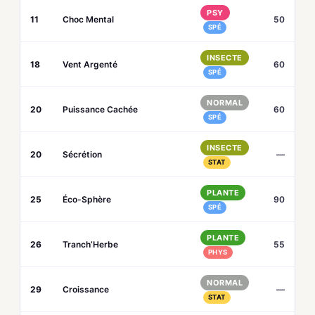
PSY
11
Choc Mental
50
SPÉ
INSECTE
18
Vent Argenté
60
SPÉ
NORMAL
20
Puissance Cachée
60
SPÉ
INSECTE
20
Sécrétion
—
STAT
PLANTE
25
Éco-Sphère
90
SPÉ
PLANTE
26
Tranch’Herbe
55
PHYS
NORMAL
29
Croissance
—
STAT