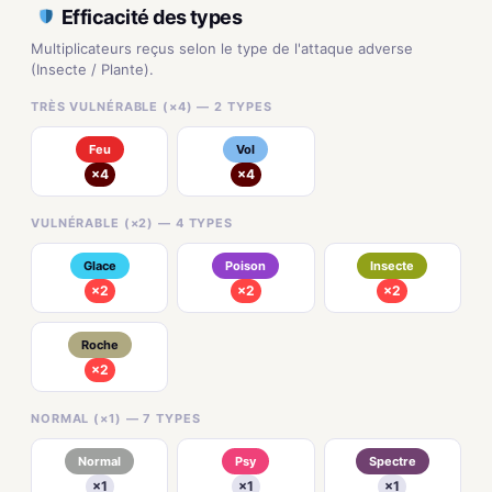
Efficacité des types
Multiplicateurs reçus selon le type de l'attaque adverse
(Insecte / Plante).
TRÈS VULNÉRABLE (×4) — 2 TYPES
Feu
Vol
×4
×4
VULNÉRABLE (×2) — 4 TYPES
Glace
Poison
Insecte
×2
×2
×2
Roche
×2
NORMAL (×1) — 7 TYPES
Normal
Psy
Spectre
×1
×1
×1