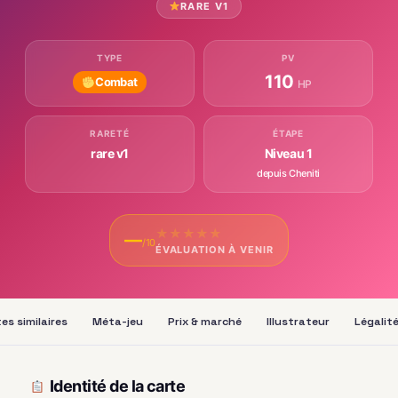
RARE V1
TYPE
PV
110
Combat
HP
RARETÉ
ÉTAPE
rare v1
Niveau 1
depuis Cheniti
★
★
★
★
★
—
/10
ÉVALUATION À VENIR
es similaires
Méta-jeu
Prix & marché
Illustrateur
Légalit
Identité de la carte