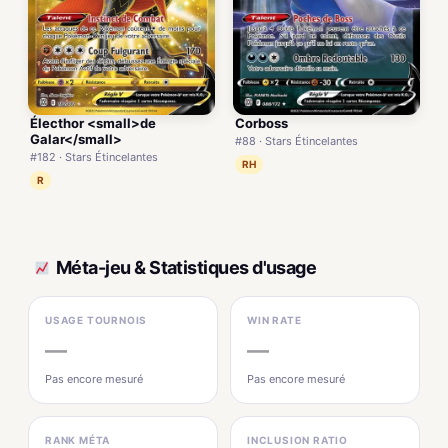
Électhor <small>de
Corboss
Galar</small>
#88 · Stars Étincelantes
#182 · Stars Étincelantes
RH
R
Méta-jeu & Statistiques d'usage
USAGE TOURNOIS
WIN RATE
—
—
Pas encore mesuré
Pas encore mesuré
RANK MÉTA
INCLUSION RATIO