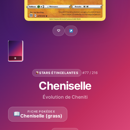
♡
R
·
#77 / 216
STARS ÉTINCELANTES
Cheniselle
Évolution de Cheniti
FICHE POKÉDEX
Cheniselle (grass)