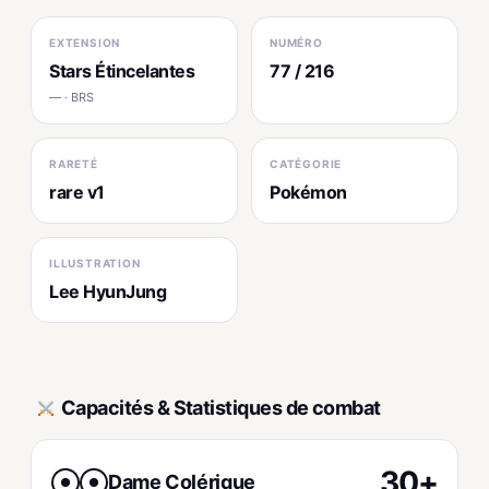
EXTENSION
NUMÉRO
Stars Étincelantes
77 / 216
— · BRS
RARETÉ
CATÉGORIE
rare v1
Pokémon
ILLUSTRATION
Lee HyunJung
Capacités & Statistiques de combat
30+
Dame Colérique
●
●