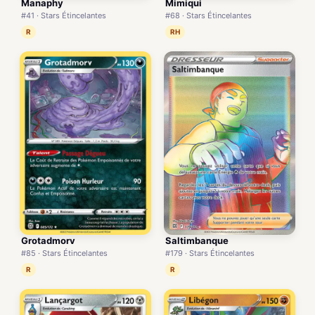
Manaphy
Mimiqui
#41 · Stars Étincelantes
#68 · Stars Étincelantes
R
RH
Grotadmorv
Saltimbanque
#85 · Stars Étincelantes
#179 · Stars Étincelantes
R
R