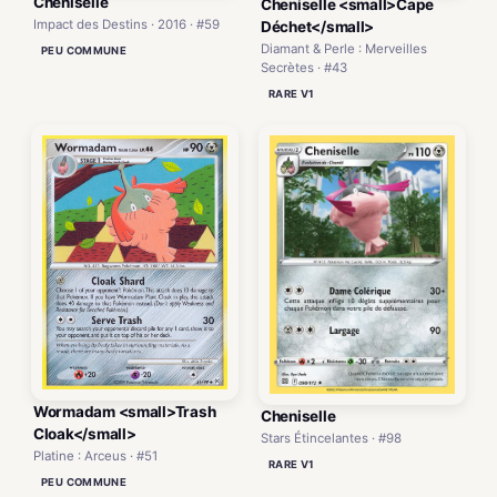
Cheniselle
Cheniselle <small>Cape
Impact des Destins · 2016 · #59
Déchet</small>
Diamant & Perle : Merveilles
PEU COMMUNE
Secrètes · #43
RARE V1
Wormadam <small>Trash
Cheniselle
Cloak</small>
Stars Étincelantes · #98
Platine : Arceus · #51
RARE V1
PEU COMMUNE