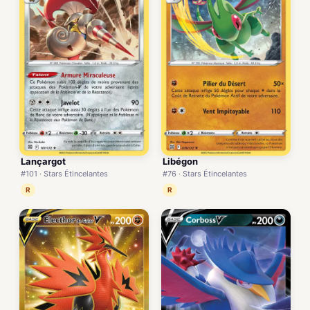
Lançargot
Libégon
#101 · Stars Étincelantes
#76 · Stars Étincelantes
R
R