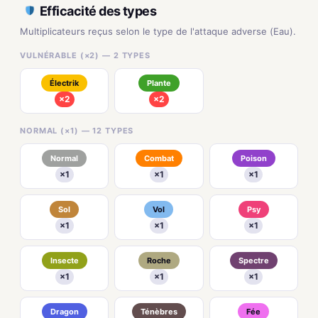
Efficacité des types
Multiplicateurs reçus selon le type de l'attaque adverse (Eau).
VULNÉRABLE (×2) — 2 TYPES
Électrik
Plante
×2
×2
NORMAL (×1) — 12 TYPES
Normal
Combat
Poison
×1
×1
×1
Sol
Vol
Psy
×1
×1
×1
Insecte
Roche
Spectre
×1
×1
×1
Dragon
Ténèbres
Fée