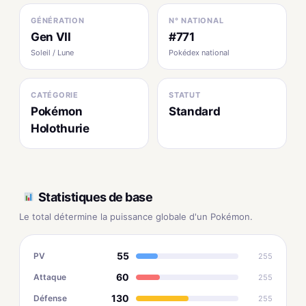
GÉNÉRATION
N° NATIONAL
Gen VII
#771
Soleil / Lune
Pokédex national
CATÉGORIE
STATUT
Pokémon
Standard
Holothurie
Statistiques de base
Le total détermine la puissance globale d'un Pokémon.
55
PV
255
60
Attaque
255
130
Défense
255