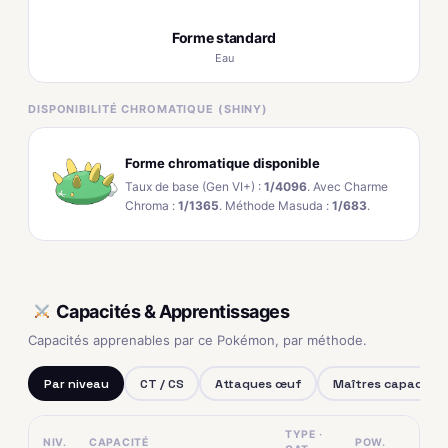
Forme standard
Eau
DISPONIBILITÉ CHROMATIQUE (SHINY)
Forme chromatique disponible
Taux de base (Gen VI+) :
1/4096
. Avec Charme
Chroma :
1/1365
. Méthode Masuda :
1/683
.
Capacités & Apprentissages
Capacités apprenables par ce Pokémon, par méthode.
Par niveau
CT / CS
Attaques œuf
Maîtres capacités
TYPE ·
NIV.
CAPACITÉ
POW.