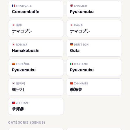
FRANÇAIS
ENGLISH
Concombaffe
Pyukumuku
漢字
KANA
ナマコブシ
ナマコブシ
ROMAJI
DEUTSCH
Namakobushi
Gufa
ESPAÑOL
ITALIANO
Pyukumuku
Pyukumuku
한국어
ZH-HANS
해무기
拳海参
ZH-HANT
拳海參
CATÉGORIE (GENUS)