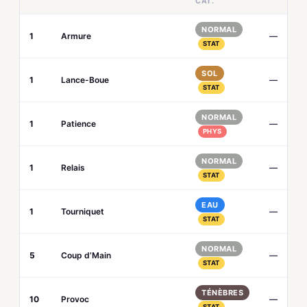
CAT.
NORMAL
1
Armure
—
STAT
SOL
1
Lance-Boue
—
STAT
NORMAL
1
Patience
—
PHYS
NORMAL
1
Relais
—
STAT
EAU
1
Tourniquet
—
STAT
NORMAL
5
Coup d’Main
—
STAT
TÉNÈBRES
10
Provoc
—
STAT