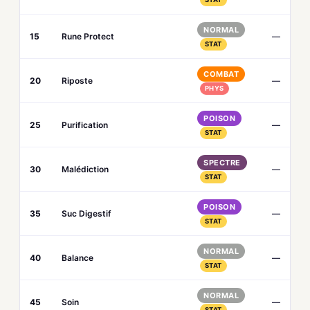
NORMAL
15
Rune Protect
—
STAT
COMBAT
20
Riposte
—
PHYS
POISON
25
Purification
—
STAT
SPECTRE
30
Malédiction
—
STAT
POISON
35
Suc Digestif
—
STAT
NORMAL
40
Balance
—
STAT
NORMAL
45
Soin
—
STAT