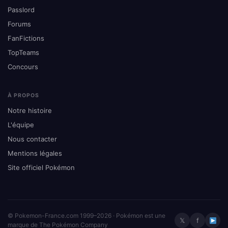
Passlord
Forums
FanFictions
TopTeams
Concours
À PROPOS
Notre histoire
L'équipe
Nous contacter
Mentions légales
Site officiel Pokémon
© Pokemon-France.com 1999–2026 · Pokémon est une
𝕏
f
marque de The Pokémon Company