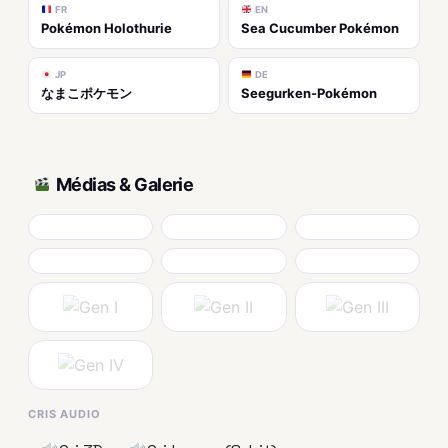
FR
EN
Pokémon Holothurie
Sea Cucumber Pokémon
JP
DE
なまこポケモン
Seegurken-Pokémon
Médias & Galerie
CRIS AUDIO