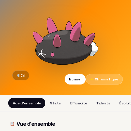
Cri
Normal
★
Chromatique
Vue d'ensemble
Stats
Efficacité
Talents
Évolut
Vue d'ensemble