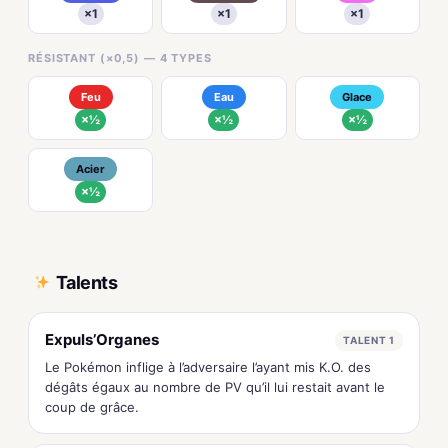
×1
×1
×1
RÉSISTANT (×0,5) — 4 TYPES
Feu
Eau
Glace
×½
×½
×½
Acier
×½
Talents
Expuls’Organes
TALENT 1
Le Pokémon inflige à l’adversaire l’ayant mis K.O. des
dégâts égaux au nombre de PV qu’il lui restait avant le
coup de grâce.