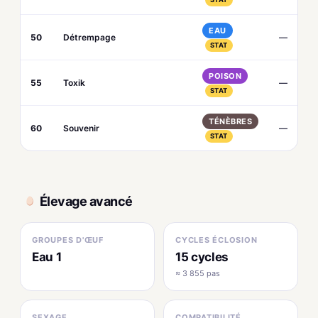
EAU
50
Détrempage
—
STAT
POISON
55
Toxik
—
STAT
TÉNÈBRES
60
Souvenir
—
STAT
Élevage avancé
GROUPES D'ŒUF
CYCLES ÉCLOSION
Eau 1
15 cycles
≈ 3 855 pas
SEXAGE
COMPATIBILITÉ