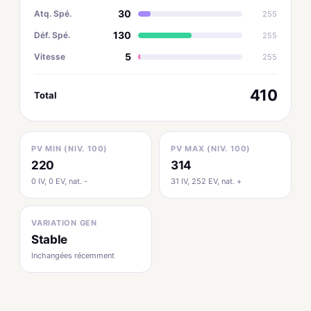
30
Atq. Spé.
255
130
Déf. Spé.
255
5
Vitesse
255
410
Total
PV MIN (NIV. 100)
PV MAX (NIV. 100)
220
314
0 IV, 0 EV, nat. -
31 IV, 252 EV, nat. +
VARIATION GEN
Stable
Inchangées récemment