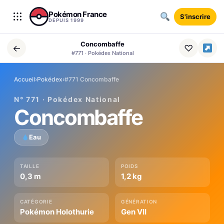
Aller au contenu
Pokémon France
S'inscrire
DEPUIS 1999
Concombaffe
←
♡
#771 · Pokédex National
Accueil
›
Pokédex
›
#771 Concombaffe
N° 771 · Pokédex National
Concombaffe
Eau
TAILLE
POIDS
0,3 m
1,2 kg
CATÉGORIE
GÉNÉRATION
Pokémon Holothurie
Gen VII