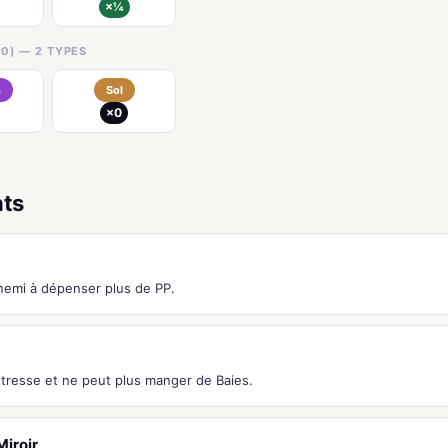
×¼
0) — 2 TYPES
n
Sol
×0
nts
nnemi à dépenser plus de PP.
stresse et ne peut plus manger de Baies.
iroir