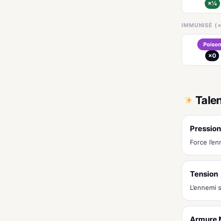
×¼
IMMUNISÉ (×
Poiso
×0
Tale
Pression
Force l’e
Tension
L’ennemi 
Armure M