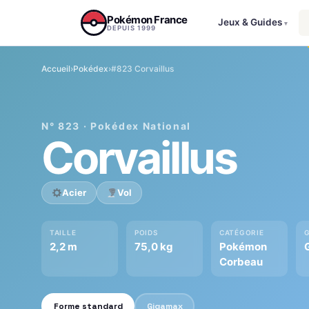
Aller au contenu
Pokémon France
Jeux & Guides
▾
DEPUIS 1999
Accueil
›
Pokédex
›
#823 Corvaillus
N° 823 · Pokédex National
Corvaillus
Acier
Vol
TAILLE
POIDS
CATÉGORIE
2,2 m
75,0 kg
Pokémon
G
Corbeau
Forme standard
Gigamax