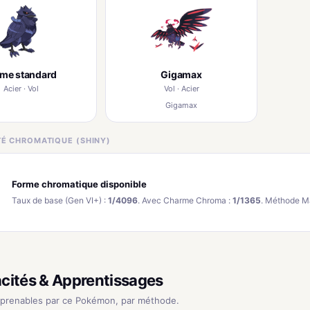
rme standard
Gigamax
Acier · Vol
Vol · Acier
Gigamax
ITÉ CHROMATIQUE (SHINY)
Forme chromatique disponible
Taux de base (Gen VI+) :
1/4096
. Avec Charme Chroma :
1/1365
. Méthode M
cités & Apprentissages
pprenables par ce Pokémon, par méthode.