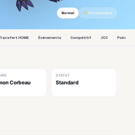
Normal
★
Chromatique
Transfert HOME
Événements
Compétitif
JCC
Pokédex
RIE
STATUT
mon Corbeau
Standard