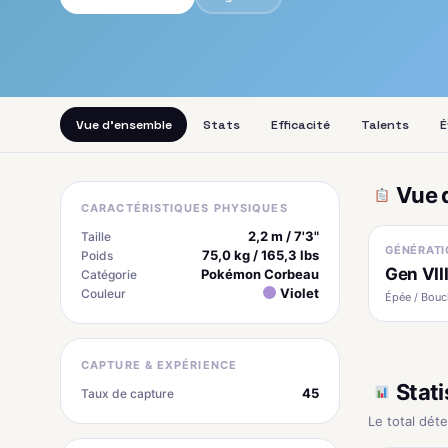
Vue d'ensemble
Stats
Efficacité
Talents
É
Vue 
CARACTÉRISTIQUES PHYSIQUES
2,2 m / 7'3"
Taille
GÉNÉRATI
75,0 kg / 165,3 lbs
Poids
Gen VII
Pokémon Corbeau
Catégorie
Violet
Couleur
Épée / Boucl
CAPTURE & EXPÉRIENCE
Stati
45
Taux de capture
Le total dét