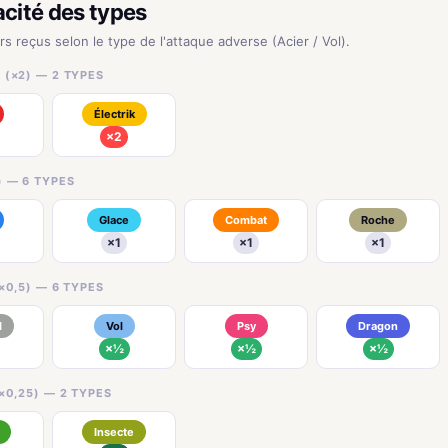
acité des types
rs reçus selon le type de l'attaque adverse (Acier / Vol).
 (×2) — 2 TYPES
Électrik
×2
) — 6 TYPES
Glace
Combat
Roche
×1
×1
×1
×0,5) — 6 TYPES
l
Vol
Psy
Dragon
×½
×½
×½
×0,25) — 2 TYPES
Insecte