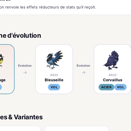
 renvoie les effets réducteurs de stats qu’il reçoit.
ne d'évolution
Évolution
Évolution
→
→
#822
#823
nge
Bleuseille
Corvaillus
VOL
ACIER
VOL
es & Variantes