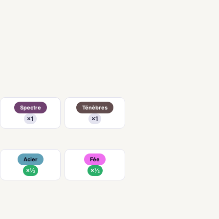
Spectre
Ténèbres
×1
×1
Acier
Fée
×½
×½