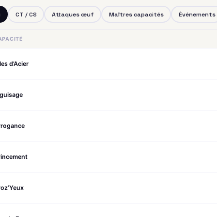
u
CT / CS
Attaques œuf
Maîtres capacités
Événements
APACITÉ
les d’Acier
iguisage
rrogance
rincement
roz’Yeux