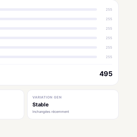
255
255
255
255
255
255
495
VARIATION GEN
Stable
Inchangées récemment