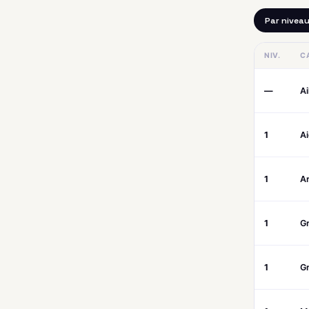
Par nivea
NIV.
C
—
Ai
1
A
1
A
1
G
1
G