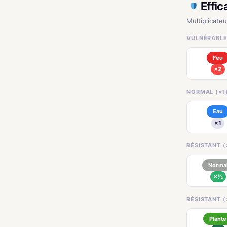
Effic
Multiplicateu
VULNÉRABLE
Feu
×2
NORMAL (×1
Eau
×1
RÉSISTANT (
Norma
×½
RÉSISTANT (
Plante