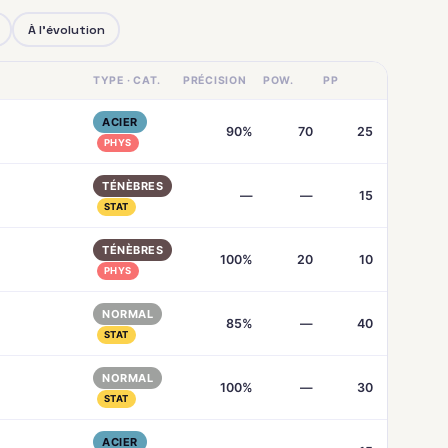
À l'évolution
TYPE · CAT.
PRÉCISION
POW.
PP
ACIER
90%
70
25
PHYS
TÉNÈBRES
—
—
15
STAT
TÉNÈBRES
100%
20
10
PHYS
NORMAL
85%
—
40
STAT
NORMAL
100%
—
30
STAT
ACIER