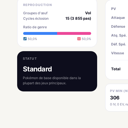
REPRODUCTION
PV
Vol
Groupes d'œuf
Attaque
15 (3 855 pas)
Cycles éclosion
Défense
Ratio de genre
Atq. Spé.
50,0%
50,0%
Déf. Spé.
Vitesse
STATUT
Standard
Total
Pokémon de base disponible dans la
plupart des jeux principaux.
PV MIN (N
306
0 IV, 0 EV, na