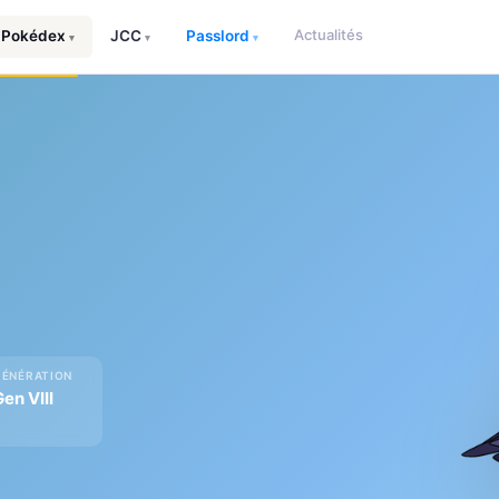
Actualités
Pokédex
JCC
Passlord
▾
▾
▾
GÉNÉRATION
en VIII