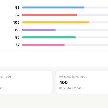
98
87
105
53
85
67
IV. 100)
PV MAX (NIV. 100)
400
t. -
31 IV, 252 EV, nat. +