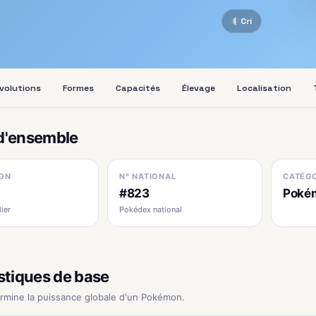
Cri
volutions
Formes
Capacités
Élevage
Localisation
d'ensemble
ON
N° NATIONAL
CATÉGO
I
#823
Poké
ier
Pokédex national
stiques de base
ermine la puissance globale d'un Pokémon.