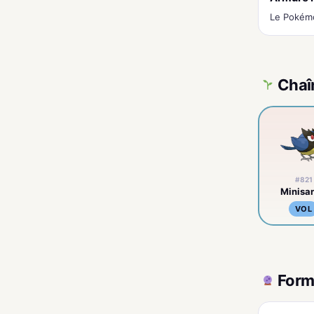
Le Pokémon
Chaî
#821
Minisa
VOL
Form