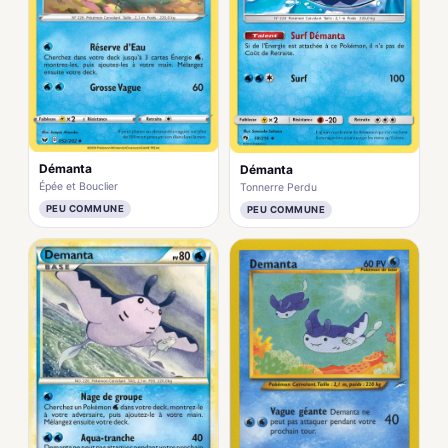
Démanta
Démanta
Épée et Bouclier
Tonnerre Perdu
PEU COMMUNE
PEU COMMUNE