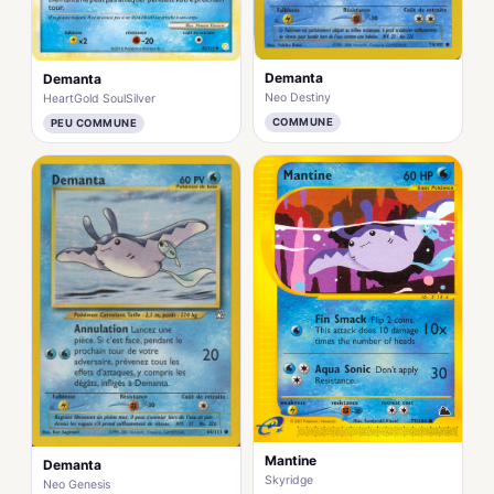
Demanta
Demanta
Neo Destiny
HeartGold SoulSilver
COMMUNE
PEU COMMUNE
Mantine
Demanta
Skyridge
Neo Genesis