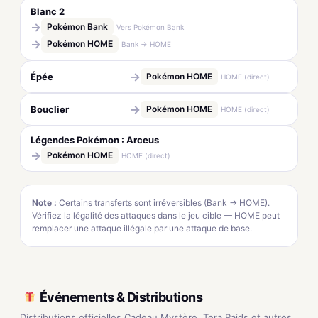
Blanc 2
→
Pokémon Bank
Vers Pokémon Bank
→
Pokémon HOME
Bank → HOME
→
Épée
Pokémon HOME
HOME (direct)
→
Bouclier
Pokémon HOME
HOME (direct)
Légendes Pokémon : Arceus
→
Pokémon HOME
HOME (direct)
Note :
Certains transferts sont irréversibles (Bank → HOME).
Vérifiez la légalité des attaques dans le jeu cible — HOME peut
remplacer une attaque illégale par une attaque de base.
Événements & Distributions
Distributions officielles Cadeau Mystère, Tera Raids et autres