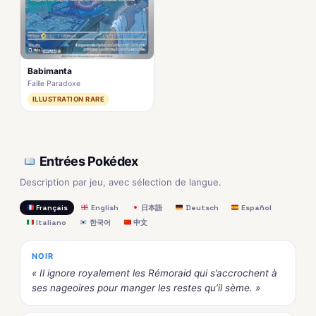
Babimanta
Faille Paradoxe
ILLUSTRATION RARE
Entrées Pokédex
Description par jeu, avec sélection de langue.
Français
English
日本語
Deutsch
Español
Italiano
한국어
中文
NOIR
« Il ignore royalement les Rémoraid qui s’accrochent à
ses nageoires pour manger les restes qu’il sème. »