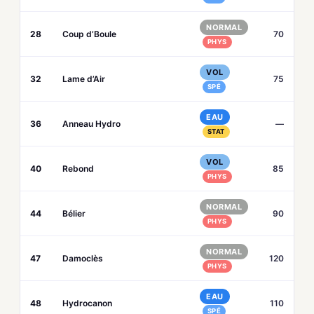
NORMAL
28
Coup d’Boule
70
PHYS
VOL
32
Lame d’Air
75
SPÉ
EAU
36
Anneau Hydro
—
STAT
VOL
40
Rebond
85
PHYS
NORMAL
44
Bélier
90
PHYS
NORMAL
47
Damoclès
120
PHYS
EAU
48
Hydrocanon
110
SPÉ