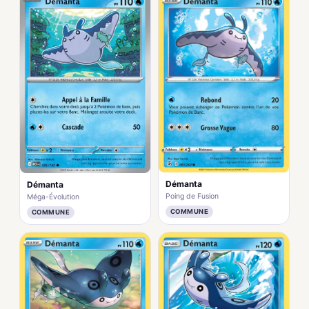
Démanta
Démanta
Poing de Fusion
Méga-Évolution
COMMUNE
COMMUNE