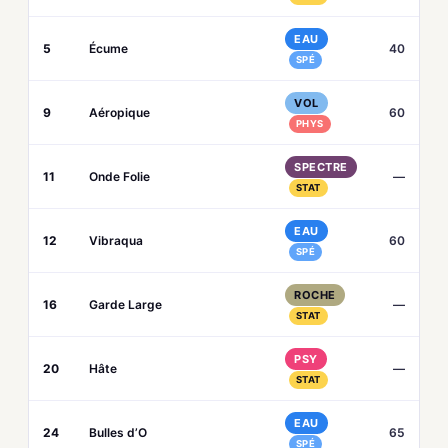
EAU
5
Écume
40
SPÉ
VOL
9
Aéropique
60
PHYS
SPECTRE
11
Onde Folie
—
STAT
EAU
12
Vibraqua
60
SPÉ
ROCHE
16
Garde Large
—
STAT
PSY
20
Hâte
—
STAT
EAU
24
Bulles d’O
65
SPÉ