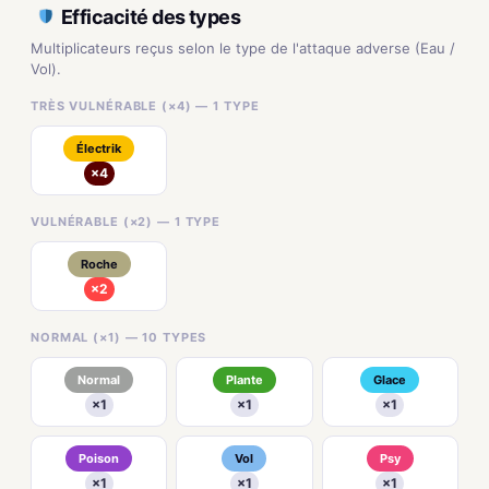
Efficacité des types
Multiplicateurs reçus selon le type de l'attaque adverse (Eau /
Vol).
TRÈS VULNÉRABLE (×4) — 1 TYPE
Électrik
×4
VULNÉRABLE (×2) — 1 TYPE
Roche
×2
NORMAL (×1) — 10 TYPES
Normal
Plante
Glace
×1
×1
×1
Poison
Vol
Psy
×1
×1
×1