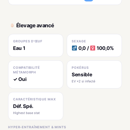
Élevage avancé
GROUPES D'ŒUF
SEXAGE
Eau 1
0,0 /
100,0%
COMPATIBILITÉ
POKÉRUS
MÉTAMORPH
Sensible
✓ Oui
EV ×2 si infecté
CARACTÉRISTIQUE MAX
Déf. Spé.
Highest base stat
HYPER-ENTRAÎNEMENT & MINTS