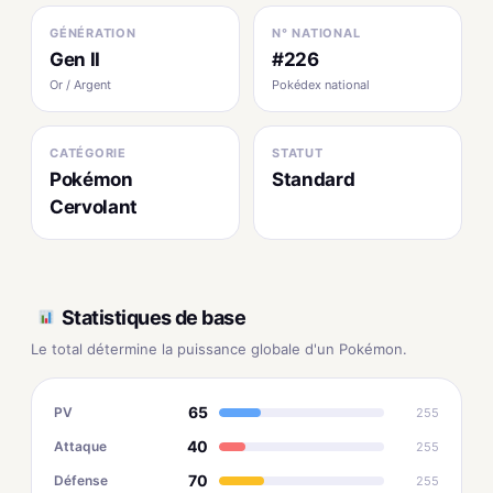
GÉNÉRATION
N° NATIONAL
Gen II
#226
Or / Argent
Pokédex national
CATÉGORIE
STATUT
Pokémon
Standard
Cervolant
Statistiques de base
Le total détermine la puissance globale d'un Pokémon.
65
PV
255
40
Attaque
255
70
Défense
255