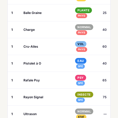
PLANTE
1
Balle Graine
25
PHYS
NORMAL
1
Charge
40
PHYS
VOL
1
Cru-Ailes
60
PHYS
EAU
1
Pistolet à O
40
SPÉ
PSY
1
Rafale Psy
65
SPÉ
INSECTE
1
Rayon Signal
75
SPÉ
NORMAL
1
Ultrason
—
STAT