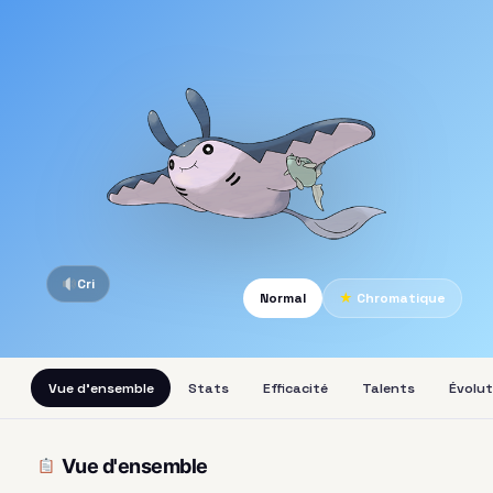
Cri
Normal
★
Chromatique
Vue d'ensemble
Stats
Efficacité
Talents
Évolut
Vue d'ensemble