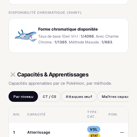
DISPONIBILITÉ CHROMATIQUE (SHINY)
Forme chromatique disponible
Taux de base (Gen VI+) :
1/4096
. Avec Charme
Chroma :
1/1365
. Méthode Masuda :
1/683
.
Capacités & Apprentissages
Capacités apprenables par ce Pokémon, par méthode.
Par niveau
CT / CS
Attaques œuf
Maîtres capacités
TYPE ·
NIV.
CAPACITÉ
POW.
CAT.
VOL
1
Atterrissage
—
STAT