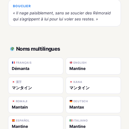
BOUCLIER
« Il nage paisiblement, sans se soucier des Rémoraid
qui s’agrippent à lui pour lui voler ses restes. »
Noms multilingues
FRANÇAIS
ENGLISH
Démanta
Mantine
漢字
KANA
マンタイン
マンタイン
ROMAJI
DEUTSCH
Mantain
Mantax
ESPAÑOL
ITALIANO
Mantine
Mantine