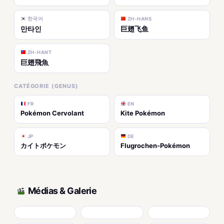
한국어
ZH-HANS
만타인
巨翅飞鱼
ZH-HANT
巨翅飛魚
CATÉGORIE (GENUS)
FR
EN
Pokémon Cervolant
Kite Pokémon
JP
DE
カイトポケモン
Flugrochen-Pokémon
Médias & Galerie