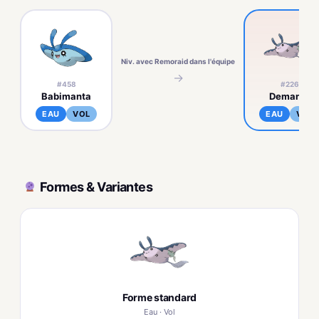
Niv. avec Remoraid dans l'équipe
→
#458
#226
Babimanta
Demanta
EAU
VOL
EAU
VOL
Formes & Variantes
Forme standard
Eau · Vol