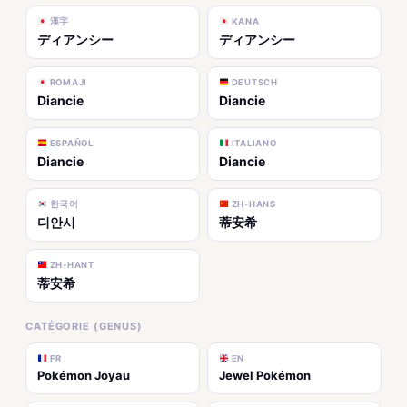
漢字
KANA
ディアンシー
ディアンシー
ROMAJI
DEUTSCH
Diancie
Diancie
ESPAÑOL
ITALIANO
Diancie
Diancie
한국어
ZH-HANS
디안시
蒂安希
ZH-HANT
蒂安希
CATÉGORIE (GENUS)
FR
EN
Pokémon Joyau
Jewel Pokémon