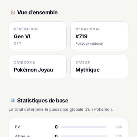
Vue d'ensemble
GÉNÉRATION
N° NATIONAL
Gen VI
#719
X / Y
Pokédex national
CATÉGORIE
STATUT
Pokémon Joyau
Mythique
Statistiques de base
Le total détermine la puissance globale d'un Pokémon.
0
PV
255
0
Attaque
255