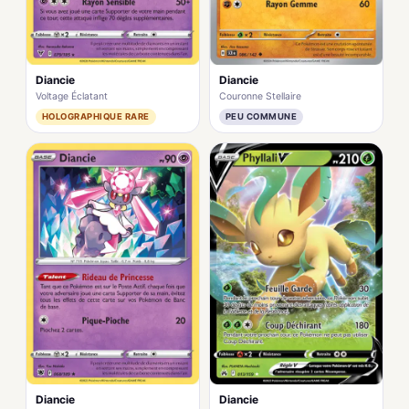
Diancie
Diancie
Voltage Éclatant
Couronne Stellaire
HOLOGRAPHIQUE RARE
PEU COMMUNE
Diancie
Diancie