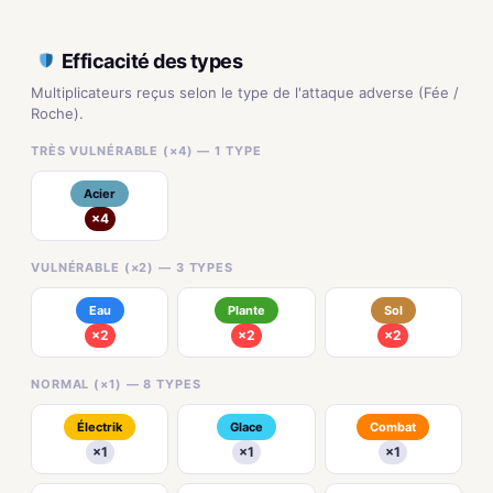
Efficacité des types
Multiplicateurs reçus selon le type de l'attaque adverse (Fée /
Roche).
TRÈS VULNÉRABLE (×4) — 1 TYPE
Acier
×4
VULNÉRABLE (×2) — 3 TYPES
Eau
Plante
Sol
×2
×2
×2
NORMAL (×1) — 8 TYPES
Électrik
Glace
Combat
×1
×1
×1