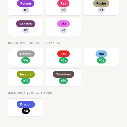
Poison
Psy
Roche
×1
×1
×1
Spectre
Fée
×1
×1
RÉSISTANT (×0,5) — 5 TYPES
Normal
Feu
Vol
×½
×½
×½
Insecte
Ténèbres
×½
×½
IMMUNISÉ (×0) — 1 TYPE
Dragon
×0