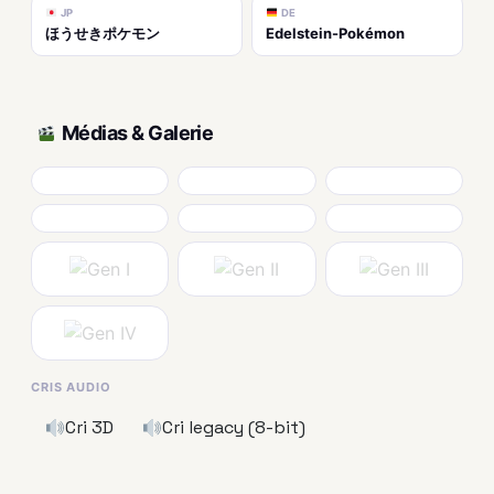
JP
DE
ほうせきポケモン
Edelstein-Pokémon
Médias & Galerie
CRIS AUDIO
Cri 3D
Cri legacy (8-bit)