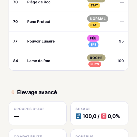
70
Piège de Roc
—
STAT
NORMAL
70
Rune Protect
—
STAT
FÉE
77
Pouvoir Lunaire
95
SPÉ
ROCHE
84
Lame de Roc
100
PHYS
Élevage avancé
GROUPES D'ŒUF
SEXAGE
—
100,0 /
0,0%
COMPATIBILITÉ
POKÉRUS