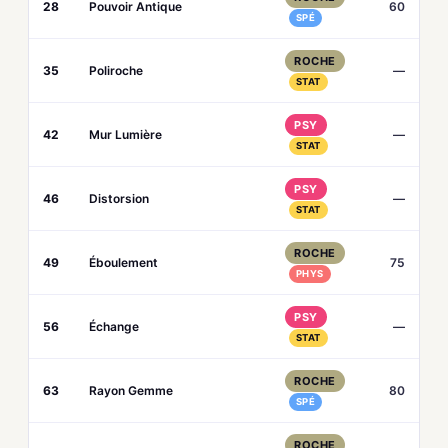
28
Pouvoir Antique
60
SPÉ
ROCHE
35
Poliroche
—
STAT
PSY
42
Mur Lumière
—
STAT
PSY
46
Distorsion
—
STAT
ROCHE
49
Éboulement
75
PHYS
PSY
56
Échange
—
STAT
ROCHE
63
Rayon Gemme
80
SPÉ
ROCHE