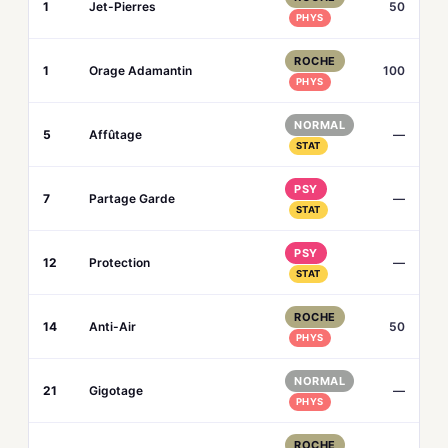
1
Jet-Pierres
50
PHYS
ROCHE
1
Orage Adamantin
100
PHYS
NORMAL
5
Affûtage
—
STAT
PSY
7
Partage Garde
—
STAT
PSY
12
Protection
—
STAT
ROCHE
14
Anti-Air
50
PHYS
NORMAL
21
Gigotage
—
PHYS
ROCHE