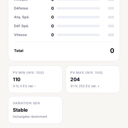
0
Défense
255
0
Atq. Spé.
255
0
Déf. Spé.
255
0
Vitesse
255
0
Total
PV MIN (NIV. 100)
PV MAX (NIV. 100)
110
204
0 IV, 0 EV, nat. -
31 IV, 252 EV, nat. +
VARIATION GEN
Stable
Inchangées récemment