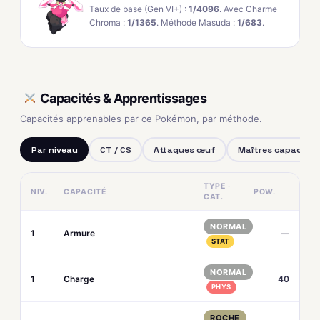
Taux de base (Gen VI+) :
1/4096
. Avec Charme
Chroma :
1/1365
. Méthode Masuda :
1/683
.
Capacités & Apprentissages
Capacités apprenables par ce Pokémon, par méthode.
Par niveau
CT / CS
Attaques œuf
Maîtres capacités
TYPE ·
NIV.
CAPACITÉ
POW.
CAT.
NORMAL
1
Armure
—
STAT
NORMAL
1
Charge
40
PHYS
ROCHE