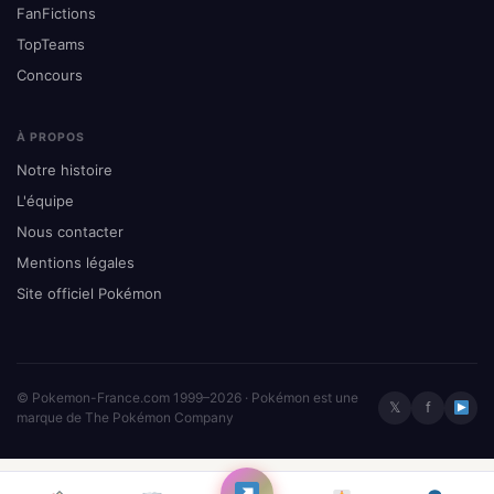
FanFictions
TopTeams
Concours
À PROPOS
Notre histoire
L'équipe
Nous contacter
Mentions légales
Site officiel Pokémon
© Pokemon-France.com 1999–2026 · Pokémon est une
𝕏
f
marque de The Pokémon Company