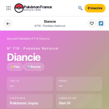
Aller au contenu
Pokémon France
S'inscrire
DEPUIS 1999
Diancie
←
♡
#719 · Pokédex National
Accueil
›
Pokédex
›
#719 Diancie
N° 719 · Pokédex National
Diancie
Fée
Roche
TAILLE
POIDS
—
—
CATÉGORIE
GÉNÉRATION
Pokémon Joyau
Gen VI