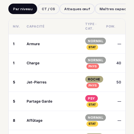
Par niveau
CT / CS
Attaques œuf
Maîtres capacités
TYPE ·
NIV.
CAPACITÉ
POW.
CAT.
NORMAL
1
Armure
—
STAT
NORMAL
1
Charge
40
PHYS
ROCHE
5
Jet-Pierres
50
PHYS
PSY
5
Partage Garde
—
STAT
NORMAL
8
Affûtage
—
STAT