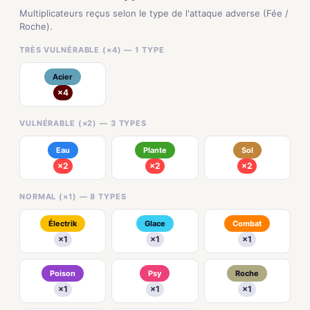
Multiplicateurs reçus selon le type de l'attaque adverse (Fée /
Roche).
TRÈS VULNÉRABLE (×4) — 1 TYPE
Acier
×4
VULNÉRABLE (×2) — 3 TYPES
Eau
Plante
Sol
×2
×2
×2
NORMAL (×1) — 8 TYPES
Électrik
Glace
Combat
×1
×1
×1
Poison
Psy
Roche
×1
×1
×1