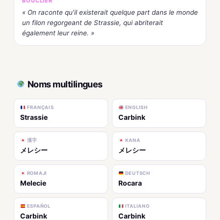
BOUCLIER
« On raconte qu’il existerait quelque part dans le monde
un filon regorgeant de Strassie, qui abriterait
également leur reine. »
Noms multilingues
FRANÇAIS
ENGLISH
Strassie
Carbink
漢字
KANA
メレシー
メレシー
ROMAJI
DEUTSCH
Melecie
Rocara
ESPAÑOL
ITALIANO
Carbink
Carbink