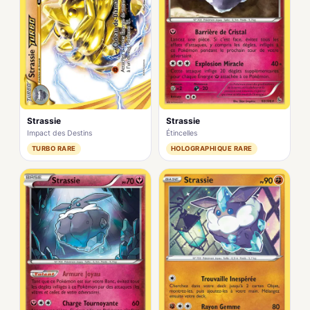
Strassie
Strassie
Impact des Destins
Étincelles
TURBO RARE
HOLOGRAPHIQUE RARE