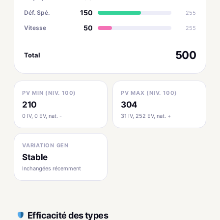
150
Déf. Spé.
255
50
Vitesse
255
500
Total
PV MIN (NIV. 100)
PV MAX (NIV. 100)
210
304
0 IV, 0 EV, nat. -
31 IV, 252 EV, nat. +
VARIATION GEN
Stable
Inchangées récemment
Efficacité des types