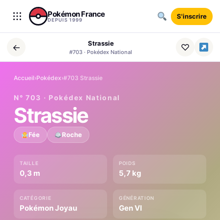
Aller au contenu
Pokémon France
S'inscrire
DEPUIS 1999
Strassie
←
♡
#703 · Pokédex National
Accueil
›
Pokédex
›
#703 Strassie
N° 703 · Pokédex National
Strassie
Fée
Roche
TAILLE
POIDS
0,3 m
5,7 kg
CATÉGORIE
GÉNÉRATION
Pokémon Joyau
Gen VI