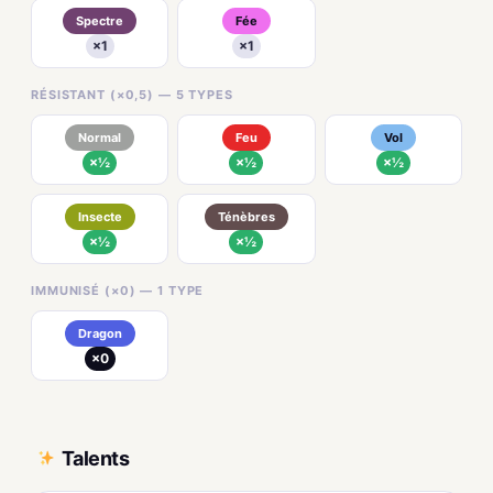
Spectre
Fée
×1
×1
RÉSISTANT (×0,5) — 5 TYPES
Normal
Feu
Vol
×½
×½
×½
Insecte
Ténèbres
×½
×½
IMMUNISÉ (×0) — 1 TYPE
Dragon
×0
Talents