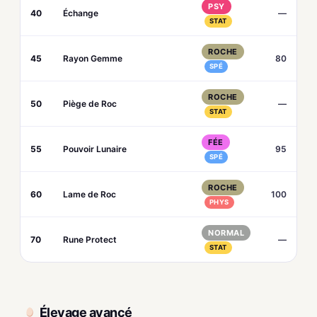
PSY
40
Échange
—
STAT
ROCHE
45
Rayon Gemme
80
SPÉ
ROCHE
50
Piège de Roc
—
STAT
FÉE
55
Pouvoir Lunaire
95
SPÉ
ROCHE
60
Lame de Roc
100
PHYS
NORMAL
70
Rune Protect
—
STAT
Élevage avancé