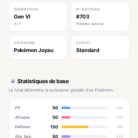
GÉNÉRATION
N° NATIONAL
Gen VI
#703
X / Y
Pokédex national
CATÉGORIE
STATUT
Pokémon Joyau
Standard
Statistiques de base
Le total détermine la puissance globale d'un Pokémon.
50
PV
255
50
Attaque
255
150
Défense
255
50
Atq. Spé.
255