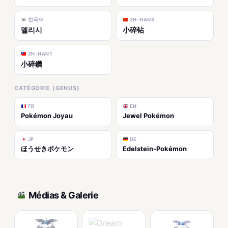
한국어
ZH-HANS
멜리시
小碎钻
ZH-HANT
小碎鑽
CATÉGORIE (GENUS)
FR
EN
Pokémon Joyau
Jewel Pokémon
JP
DE
ほうせきポケモン
Edelstein-Pokémon
Médias & Galerie