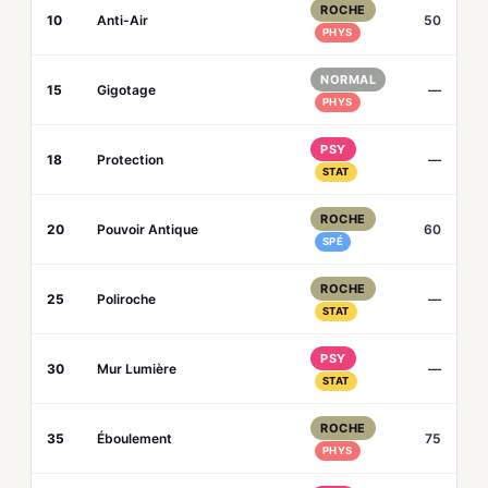
ROCHE
10
Anti-Air
50
PHYS
NORMAL
15
Gigotage
—
PHYS
PSY
18
Protection
—
STAT
ROCHE
20
Pouvoir Antique
60
SPÉ
ROCHE
25
Poliroche
—
STAT
PSY
30
Mur Lumière
—
STAT
ROCHE
35
Éboulement
75
PHYS