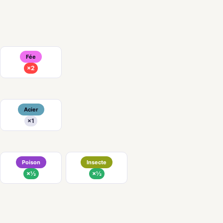
Fée
×2
Acier
×1
Poison
Insecte
×½
×½