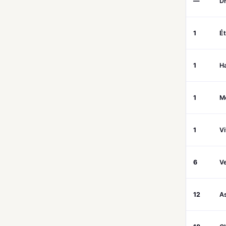
—
D
1
É
1
H
1
M
1
V
6
Ve
12
A