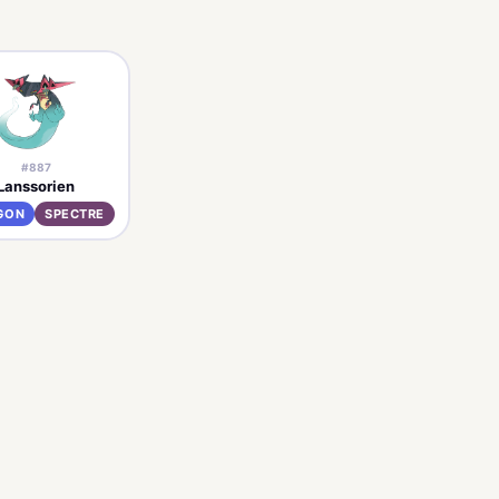
#887
Lanssorien
GON
SPECTRE