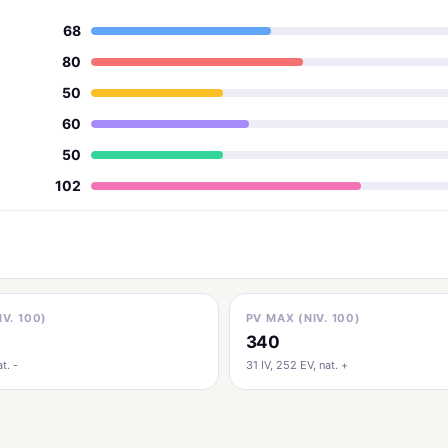
68
80
50
60
50
102
IV. 100)
PV MAX (NIV. 100)
340
t. -
31 IV, 252 EV, nat. +