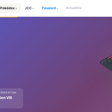
Actualités
Pokédex
JCC
Passlord
▾
▾
▾
GÉNÉRATION
en VIII