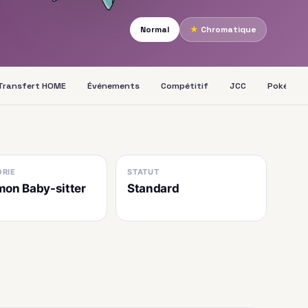
Normal
★
Chromatique
Transfert HOME
Événements
Compétitif
JCC
Pokédex
RIE
STATUT
on Baby-sitter
Standard