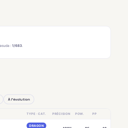
asuda :
1/683
.
À l'évolution
TYPE · CAT.
PRÉCISION
POW.
PP
DRAGON