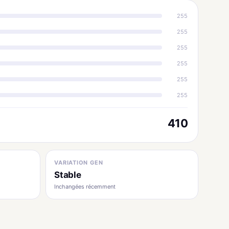
255
255
255
255
255
255
410
VARIATION GEN
Stable
Inchangées récemment