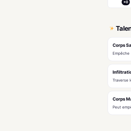
×0
Tale
Corps Sa
Empêche r
Infiltrat
Traverse l
Corps M
Peut empê