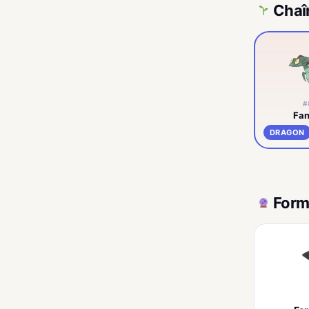
Chaî
#
Fa
DRAGON
Form