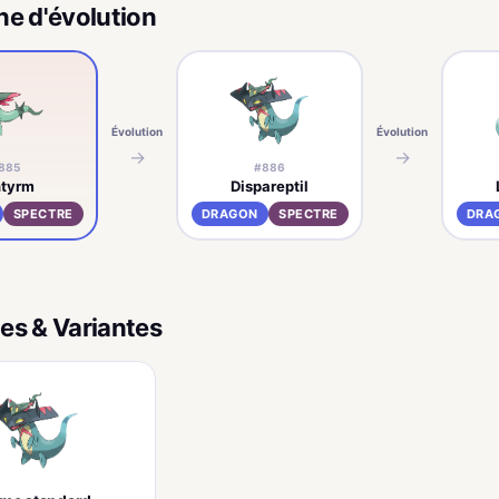
ne d'évolution
Évolution
Évolution
→
→
885
#886
ntyrm
Dispareptil
SPECTRE
DRAGON
SPECTRE
DRA
es & Variantes