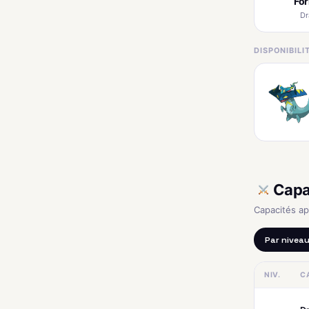
Fo
Dr
DISPONIBIL
Capa
Capacités a
Par nivea
NIV.
C