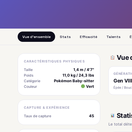
Vue d'ensemble
Stats
Efficacité
Talents
É
Vue 
CARACTÉRISTIQUES PHYSIQUES
1,4 m / 4'7"
Taille
GÉNÉRATI
11,0 kg / 24,3 lbs
Poids
Gen VII
Pokémon Baby-sitter
Catégorie
Vert
Couleur
Épée / Boucl
CAPTURE & EXPÉRIENCE
Stati
45
Taux de capture
Le total dét