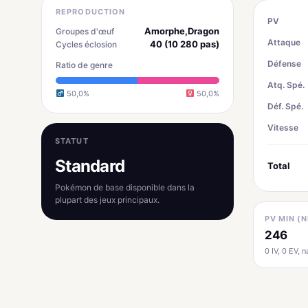
REPRODUCTION
PV
Amorphe,Dragon
Groupes d'œuf
Attaque
40 (10 280 pas)
Cycles éclosion
Défense
Ratio de genre
Atq. Spé.
50,0%
50,0%
Déf. Spé.
Vitesse
STATUT
Standard
Total
Pokémon de base disponible dans la
plupart des jeux principaux.
PV MIN (N
246
0 IV, 0 EV, na