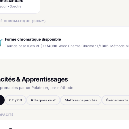
rme standard
agon · Spectre
ITÉ CHROMATIQUE (SHINY)
Forme chromatique disponible
Taux de base (Gen VI+) :
1/4096
. Avec Charme Chroma :
1/1365
. Méthode M
cités & Apprentissages
pprenables par ce Pokémon, par méthode.
u
CT / CS
Attaques œuf
Maîtres capacités
Événements
APACITÉ