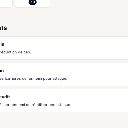
×0
nts
in
éduction de cap.
ion
es barrières de l’ennemi pour attaquer.
audit
cher l’ennemi de réutiliser une attaque.