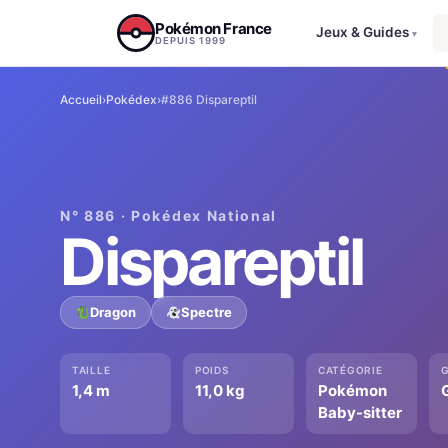
Aller au contenu
Pokémon France
Jeux & Guides
▾
DEPUIS 1999
Accueil
›
Pokédex
›
#886 Dispareptil
N° 886 · Pokédex National
Dispareptil
Dragon
Spectre
TAILLE
POIDS
CATÉGORIE
1,4 m
11,0 kg
Pokémon
G
Baby-sitter