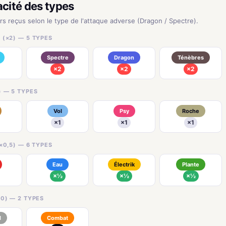
acité des types
urs reçus selon le type de l'attaque adverse (Dragon / Spectre).
 (×2) — 5 TYPES
Spectre
Dragon
Ténèbres
×2
×2
×2
) — 5 TYPES
Vol
Psy
Roche
×1
×1
×1
×0,5) — 6 TYPES
Eau
Électrik
Plante
×½
×½
×½
0) — 2 TYPES
l
Combat