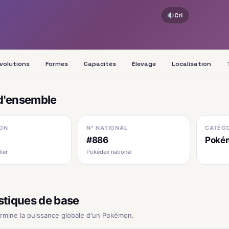
Cri
volutions
Formes
Capacités
Élevage
Localisation
d'ensemble
ON
N° NATIONAL
CATÉGO
I
#886
Pokém
ier
Pokédex national
stiques de base
ermine la puissance globale d'un Pokémon.