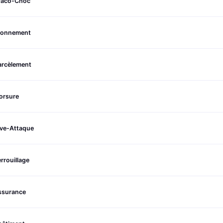
raco-Choc
tonnement
arcèlement
orsure
ive-Attaque
rrouillage
ssurance