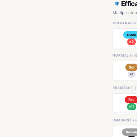
Effic
Multiplicate
VULNÉRABLE
Glace
×2
NORMAL (×1
Sol
×1
RÉSISTANT (
Feu
×½
IMMUNISÉ (×
Norma