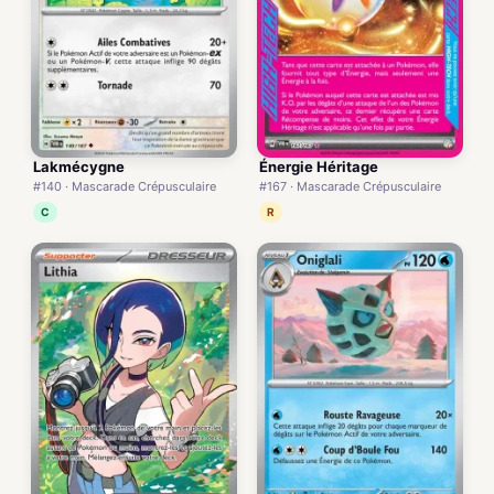
Lakmécygne
Énergie Héritage
#140 · Mascarade Crépusculaire
#167 · Mascarade Crépusculaire
C
R