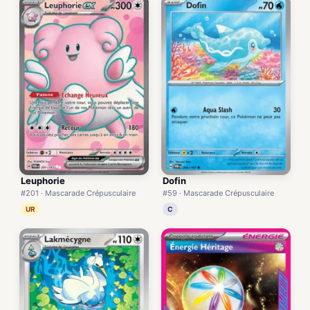
Leuphorie
Dofin
#201 · Mascarade Crépusculaire
#59 · Mascarade Crépusculaire
UR
C