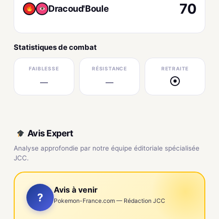
70
Dracoud'Boule
Statistiques de combat
FAIBLESSE
RÉSISTANCE
RETRAITE
—
—
●
Avis Expert
Analyse approfondie par notre équipe éditoriale spécialisée
JCC.
Avis à venir
?
Pokemon-France.com — Rédaction JCC