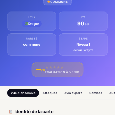
COMMUNE
TYPE
PV
90
Dragon
HP
RARETÉ
ÉTAPE
commune
Niveau 1
depuis Fantyrm
★
★
★
★
★
—
/10
ÉVALUATION À VENIR
Vue d'ensemble
Attaques
Avis expert
Combos
Aut
Identité de la carte