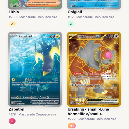
Lithia
Oniglali
#209 · Mascarade Crépusculaire
#52 · Mascarade Crépusculaire
UR
C
Zapétrel
Ursaking <small>Lune
Vermeille</small>
#178 · Mascarade Crépusculaire
#222 · Mascarade Crépusculaire
IR
HR