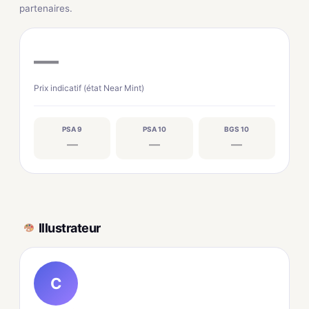
partenaires.
—
Prix indicatif (état Near Mint)
PSA 9
PSA 10
BGS 10
—
—
—
Illustrateur
C