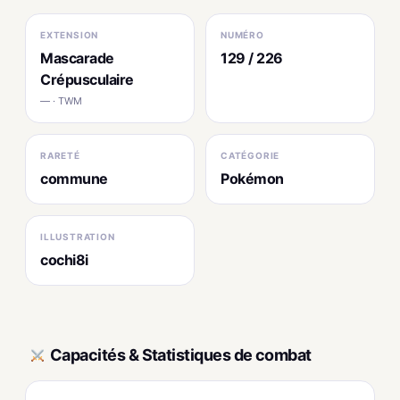
EXTENSION
NUMÉRO
Mascarade
129 / 226
Crépusculaire
— · TWM
RARETÉ
CATÉGORIE
commune
Pokémon
ILLUSTRATION
cochi8i
Capacités & Statistiques de combat