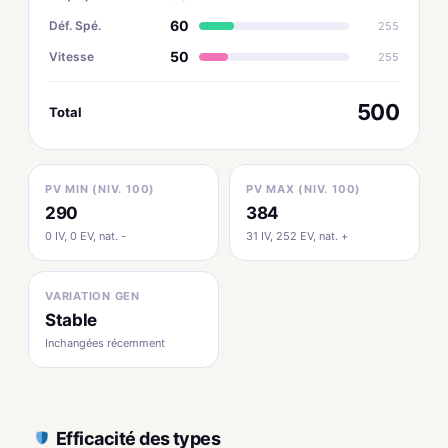
60
Déf. Spé.
255
50
Vitesse
255
500
Total
PV MIN (NIV. 100)
PV MAX (NIV. 100)
290
384
0 IV, 0 EV, nat. -
31 IV, 252 EV, nat. +
VARIATION GEN
Stable
Inchangées récemment
Efficacité des types