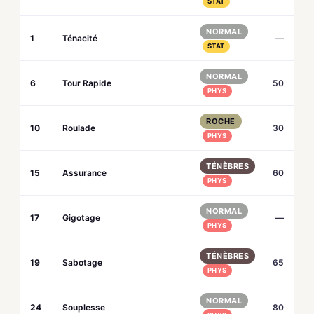
STAT
NORMAL
1
Ténacité
—
STAT
NORMAL
6
Tour Rapide
50
PHYS
ROCHE
10
Roulade
30
PHYS
TÉNÈBRES
15
Assurance
60
PHYS
NORMAL
17
Gigotage
—
PHYS
TÉNÈBRES
19
Sabotage
65
PHYS
NORMAL
24
Souplesse
80