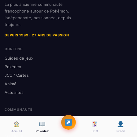
La plus ancienne communauté
francophone autour de Pokémon.
Indépendante, passionnée, depuis
toujours.
DEPUIS 1999 · 27 ANS DE PASSION
CONTENU
Guides de jeux
Pokédex
JCC / Cartes
Animé
Actualités
COMMUNAUTÉ
Passlord
Forums
Accueil
Pokédex
JCC
Profil
FanFictions