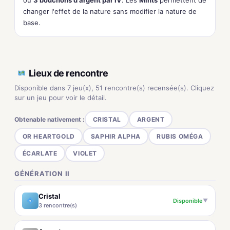
ou
3 bouchons d'argent par IV
. Les
Mints
permettent de
changer l'effet de la nature sans modifier la nature de
base.
Lieux de rencontre
Disponible dans 7 jeu(x), 51 rencontre(s) recensée(s). Cliquez
sur un jeu pour voir le détail.
Obtenable nativement :
CRISTAL
ARGENT
OR HEARTGOLD
SAPHIR ALPHA
RUBIS OMÉGA
ÉCARLATE
VIOLET
GÉNÉRATION II
Cristal
Disponible
▼
3 rencontre(s)