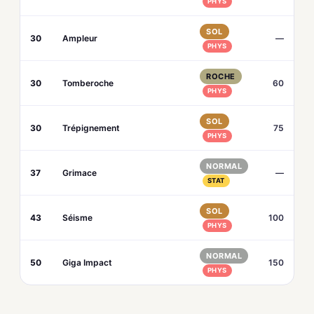
PHYS
SOL
30
Ampleur
—
PHYS
ROCHE
30
Tomberoche
60
PHYS
SOL
30
Trépignement
75
PHYS
NORMAL
37
Grimace
—
STAT
SOL
43
Séisme
100
PHYS
NORMAL
50
Giga Impact
150
PHYS