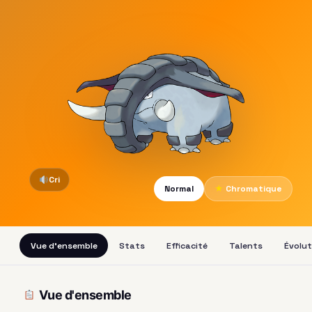
Cri
Normal
★
Chromatique
Vue d'ensemble
Stats
Efficacité
Talents
Évolut
Vue d'ensemble