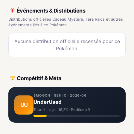
Événements & Distributions
Distributions officielles Cadeau Mystère, Tera Raids et autres
événements liés à ce Pokémon.
Aucune distribution officielle recensée pour ce
Pokémon.
Compétitif & Méta
SMOGON · GEN IX · 2026-06
UnderUsed
UU
Taux d'usage : 15,2% · Position #9