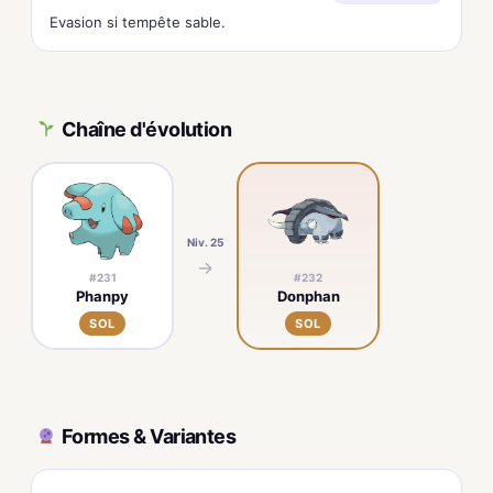
Evasion si tempête sable.
Chaîne d'évolution
Niv. 25
→
#231
#232
Phanpy
Donphan
SOL
SOL
Formes & Variantes