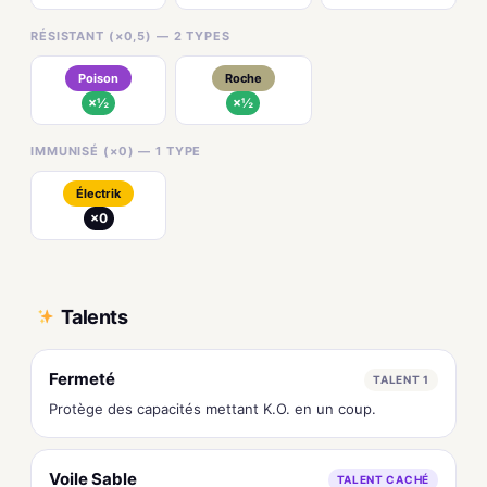
RÉSISTANT (×0,5) — 2 TYPES
Poison
Roche
×½
×½
IMMUNISÉ (×0) — 1 TYPE
Électrik
×0
Talents
Fermeté
TALENT 1
Protège des capacités mettant K.O. en un coup.
Voile Sable
TALENT CACHÉ