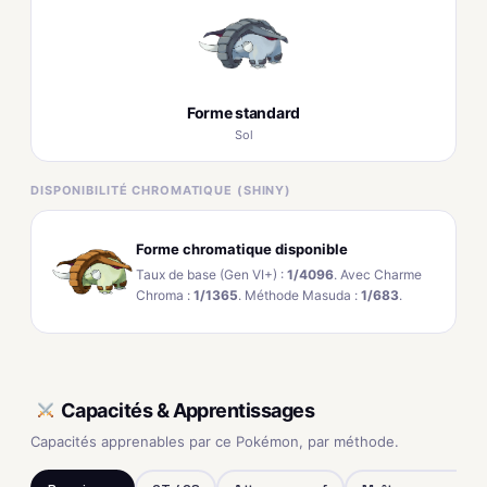
Forme standard
Sol
DISPONIBILITÉ CHROMATIQUE (SHINY)
Forme chromatique disponible
Taux de base (Gen VI+) :
1/4096
. Avec Charme
Chroma :
1/1365
. Méthode Masuda :
1/683
.
Capacités & Apprentissages
Capacités apprenables par ce Pokémon, par méthode.