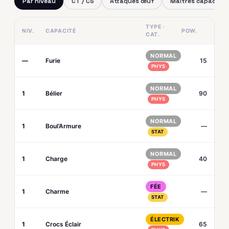
Par niveau
CT / CS
Attaques œuf
Maîtres capacités
TYPE ·
NIV.
CAPACITÉ
POW.
CAT.
NORMAL
—
Furie
15
PHYS
NORMAL
1
Bélier
90
PHYS
NORMAL
1
Boul’Armure
—
STAT
NORMAL
1
Charge
40
PHYS
FÉE
1
Charme
—
STAT
ÉLECTRIK
1
Crocs Éclair
65