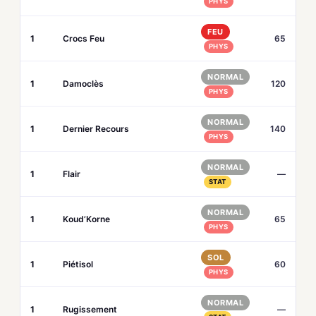
PHYS
FEU
1
Crocs Feu
65
PHYS
NORMAL
1
Damoclès
120
PHYS
NORMAL
1
Dernier Recours
140
PHYS
NORMAL
1
Flair
—
STAT
NORMAL
1
Koud’Korne
65
PHYS
SOL
1
Piétisol
60
PHYS
NORMAL
1
Rugissement
—