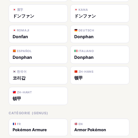
漢字
KANA
ドンファン
ドンファン
ROMAJI
DEUTSCH
Donfan
Donphan
ESPAÑOL
ITALIANO
Donphan
Donphan
한국어
ZH-HANS
코리갑
顿甲
ZH-HANT
頓甲
CATÉGORIE (GENUS)
FR
EN
Pokémon Armure
Armor Pokémon