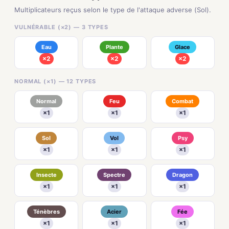
Multiplicateurs reçus selon le type de l'attaque adverse (Sol).
VULNÉRABLE (×2) — 3 TYPES
Eau
Plante
Glace
×2
×2
×2
NORMAL (×1) — 12 TYPES
Normal
Feu
Combat
×1
×1
×1
Sol
Vol
Psy
×1
×1
×1
Insecte
Spectre
Dragon
×1
×1
×1
Ténèbres
Acier
Fée
×1
×1
×1