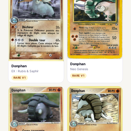
Donphan
Donphan
Neo Genesis
EX : Rubis & Saphir
RARE V1
RARE V1