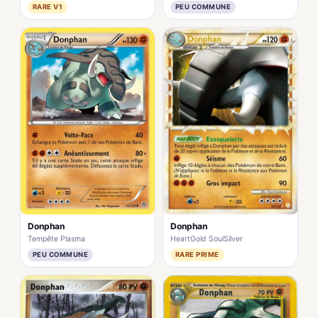
RARE V1
PEU COMMUNE
Donphan
Donphan
Tempête Plasma
HeartGold SoulSilver
PEU COMMUNE
RARE PRIME