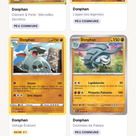
Donphan
Donphan
L’appel des légendes
Diamant & Perle : Merveilles
Secrètes
PEU COMMUNE
PEU COMMUNE
Donphan
Donphan
Destinées de Paldea
Voltage Éclatant
PEU COMMUNE
RARE V1