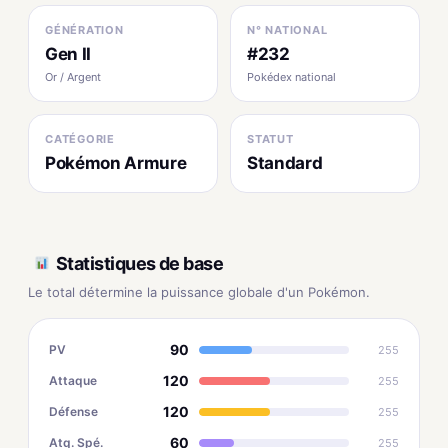
GÉNÉRATION
N° NATIONAL
Gen II
#232
Or / Argent
Pokédex national
CATÉGORIE
STATUT
Pokémon Armure
Standard
Statistiques de base
Le total détermine la puissance globale d'un Pokémon.
90
PV
255
120
Attaque
255
120
Défense
255
60
Atq. Spé.
255