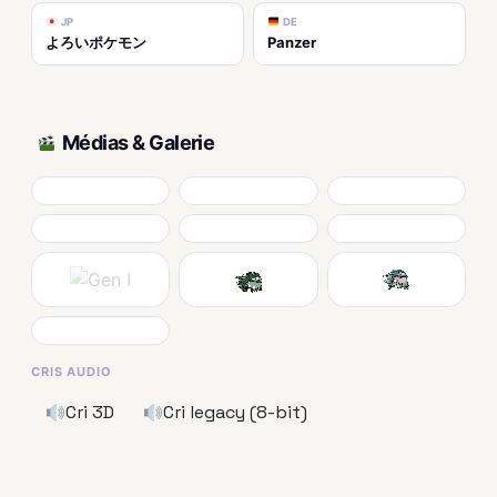
JP
DE
よろいポケモン
Panzer
Médias & Galerie
CRIS AUDIO
Cri 3D
Cri legacy (8-bit)