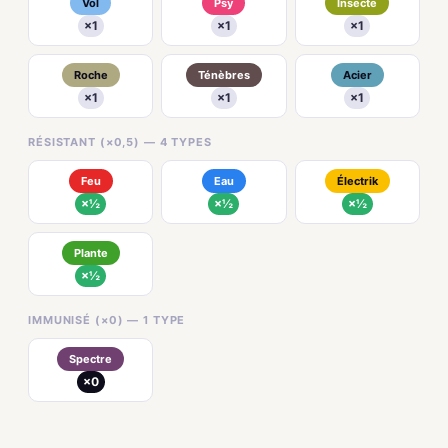
Vol
Psy
Insecte
×1
×1
×1
Roche
Ténèbres
Acier
×1
×1
×1
RÉSISTANT (×0,5) — 4 TYPES
Feu
Eau
Électrik
×½
×½
×½
Plante
×½
IMMUNISÉ (×0) — 1 TYPE
Spectre
×0