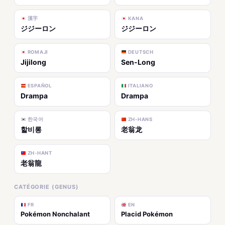
漢字
KANA
ジジーロン
ジジーロン
ROMAJI
DEUTSCH
Jijilong
Sen-Long
ESPAÑOL
ITALIANO
Drampa
Drampa
한국어
ZH-HANS
할비롱
老翁龙
ZH-HANT
老翁龍
CATÉGORIE (GENUS)
FR
EN
Pokémon Nonchalant
Placid Pokémon