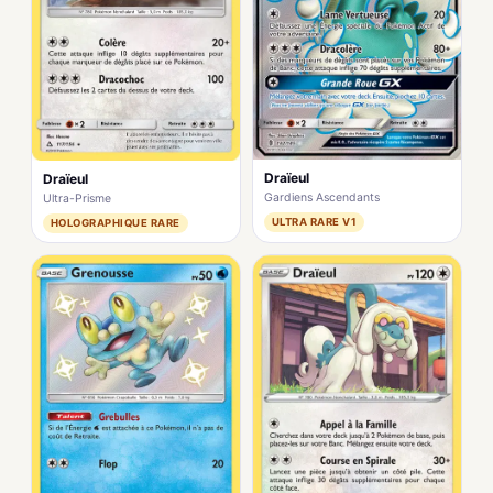
Draïeul
Draïeul
Gardiens Ascendants
Ultra-Prisme
ULTRA RARE V1
HOLOGRAPHIQUE RARE