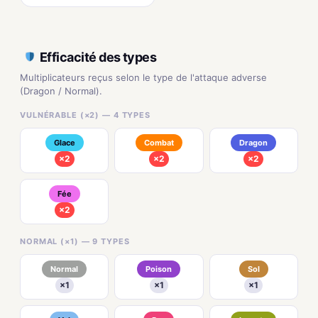
Efficacité des types
Multiplicateurs reçus selon le type de l'attaque adverse
(Dragon / Normal).
VULNÉRABLE (×2) — 4 TYPES
Glace
Combat
Dragon
×2
×2
×2
Fée
×2
NORMAL (×1) — 9 TYPES
Normal
Poison
Sol
×1
×1
×1