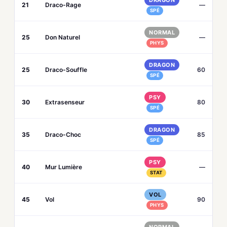
DRAGON
21
Draco-Rage
—
SPÉ
NORMAL
25
Don Naturel
—
PHYS
DRAGON
25
Draco-Souffle
60
SPÉ
PSY
30
Extrasenseur
80
SPÉ
DRAGON
35
Draco-Choc
85
SPÉ
PSY
40
Mur Lumière
—
STAT
VOL
45
Vol
90
PHYS