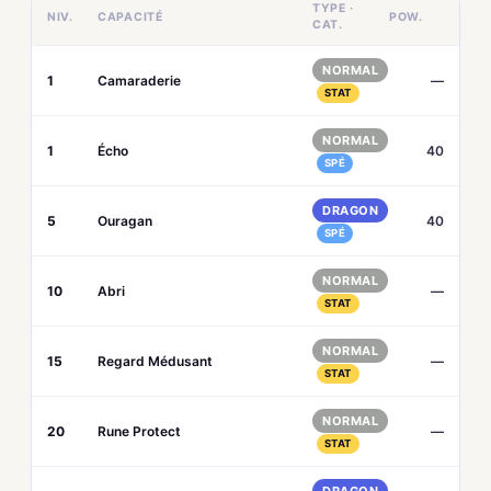
TYPE ·
NIV.
CAPACITÉ
POW.
CAT.
NORMAL
1
Camaraderie
—
STAT
NORMAL
1
Écho
40
SPÉ
DRAGON
5
Ouragan
40
SPÉ
NORMAL
10
Abri
—
STAT
NORMAL
15
Regard Médusant
—
STAT
NORMAL
20
Rune Protect
—
STAT