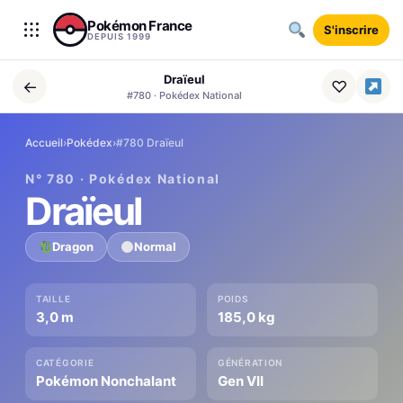
Aller au contenu
Pokémon France
S'inscrire
DEPUIS 1999
Draïeul
←
♡
#780 · Pokédex National
Accueil
›
Pokédex
›
#780 Draïeul
N° 780 · Pokédex National
Draïeul
Dragon
Normal
TAILLE
POIDS
3,0 m
185,0 kg
CATÉGORIE
GÉNÉRATION
Pokémon Nonchalant
Gen VII