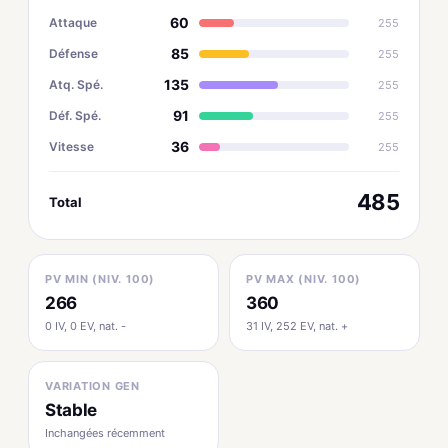
60
Attaque
255
85
Défense
255
135
Atq. Spé.
255
91
Déf. Spé.
255
36
Vitesse
255
485
Total
PV MIN (NIV. 100)
PV MAX (NIV. 100)
266
360
0 IV, 0 EV, nat. -
31 IV, 252 EV, nat. +
VARIATION GEN
Stable
Inchangées récemment