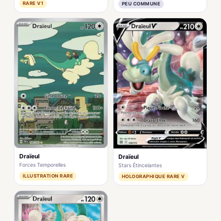
RARE V1
PEU COMMUNE
Draïeul
Draïeul
Forces Temporelles
Stars Étincelantes
ILLUSTRATION RARE
HOLOGRAPHIQUE RARE V