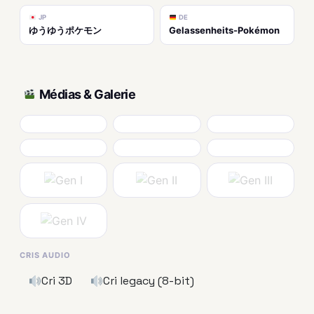
JP
DE
ゆうゆうポケモン
Gelassenheits-Pokémon
Médias & Galerie
CRIS AUDIO
Cri 3D
Cri legacy (8-bit)