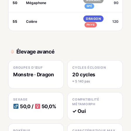
NORMAL
50
Mégaphone
90
SPÉ
DRAGON
55
Colère
120
PHYS
Élevage avancé
GROUPES D'ŒUF
CYCLES ÉCLOSION
Monstre · Dragon
20 cycles
≈ 5 140 pas
SEXAGE
COMPATIBILITÉ
MÉTAMORPH
50,0 /
50,0%
✓ Oui
POKÉRUS
CARACTÉRISTIQUE MAX