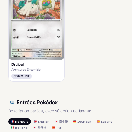
Draïeul
Aventures Ensemble
COMMUNE
Entrées Pokédex
Description par jeu, avec sélection de langue.
Français
English
日本語
Deutsch
Español
Italiano
한국어
中文