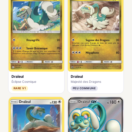
Draïeul
Draïeul
Éclipse Cosmique
Majesté des Dragons
RARE V1
PEU COMMUNE