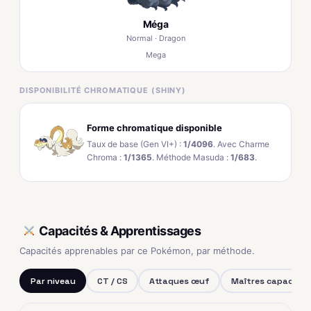
Méga
Normal · Dragon
Mega
DISPONIBILITÉ CHROMATIQUE (SHINY)
Forme chromatique disponible
Taux de base (Gen VI+) :
1/4096
. Avec Charme
Chroma :
1/1365
. Méthode Masuda :
1/683
.
Capacités & Apprentissages
Capacités apprenables par ce Pokémon, par méthode.
Par niveau
CT / CS
Attaques œuf
Maîtres capacités