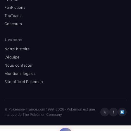
FanFictions
TopTeams
Concours
À PROPOS
Notre histoire
L'équipe
Nous contacter
Mentions légales
Site officiel Pokémon
© Pokemon-France.com 1999–2026 · Pokémon est une
𝕏
f
marque de The Pokémon Company