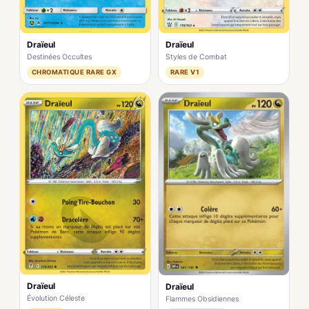
Draïeul
Draïeul
Destinées Occultes
Styles de Combat
CHROMATIQUE RARE GX
RARE V1
Draïeul
Draïeul
Évolution Céleste
Flammes Obsidiennes