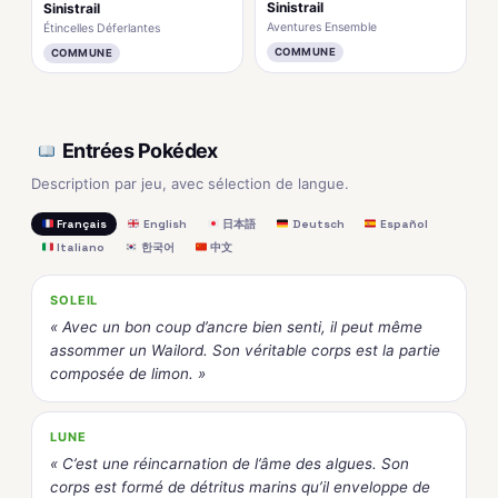
Sinistrail
Sinistrail
Aventures Ensemble
Étincelles Déferlantes
COMMUNE
COMMUNE
Entrées Pokédex
Description par jeu, avec sélection de langue.
Français
English
日本語
Deutsch
Español
Italiano
한국어
中文
SOLEIL
« Avec un bon coup d’ancre bien senti, il peut même
assommer un Wailord. Son véritable corps est la partie
composée de limon. »
LUNE
« C’est une réincarnation de l’âme des algues. Son
corps est formé de détritus marins qu’il enveloppe de