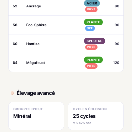
ACIER
52
Ancrage
80
PHYS
PLANTE
56
Éco-Sphère
90
SPÉ
SPECTRE
60
Hantise
90
PHYS
PLANTE
64
Mégafouet
120
PHYS
Élevage avancé
GROUPES D'ŒUF
CYCLES ÉCLOSION
Minéral
25 cycles
≈ 6 425 pas