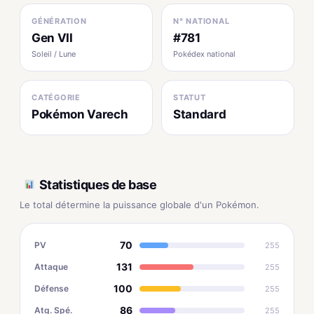
GÉNÉRATION
N° NATIONAL
Gen VII
#781
Soleil / Lune
Pokédex national
CATÉGORIE
STATUT
Pokémon Varech
Standard
Statistiques de base
Le total détermine la puissance globale d'un Pokémon.
70
PV
255
131
Attaque
255
100
Défense
255
86
Atq. Spé.
255