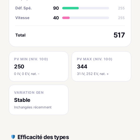
90
Déf. Spé.
255
40
Vitesse
255
517
Total
PV MIN (NIV. 100)
PV MAX (NIV. 100)
250
344
0 IV, 0 EV, nat. -
31 IV, 252 EV, nat. +
VARIATION GEN
Stable
Inchangées récemment
Efficacité des types