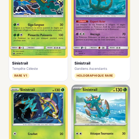
Sinistrail
Sinistrail
Tempête Céleste
Gardiens Ascendants
RARE V1
HOLOGRAPHIQUE RARE