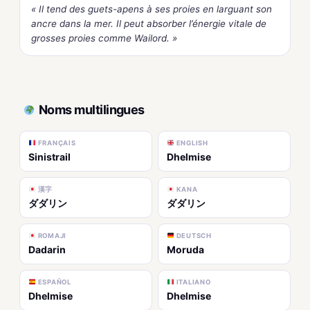
« Il tend des guets-apens à ses proies en larguant son
ancre dans la mer. Il peut absorber l’énergie vitale de
grosses proies comme Wailord. »
Noms multilingues
FRANÇAIS
ENGLISH
Sinistrail
Dhelmise
漢字
KANA
ダダリン
ダダリン
ROMAJI
DEUTSCH
Dadarin
Moruda
ESPAÑOL
ITALIANO
Dhelmise
Dhelmise