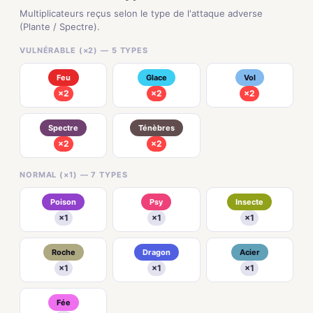
Multiplicateurs reçus selon le type de l'attaque adverse
(Plante / Spectre).
VULNÉRABLE (×2) — 5 TYPES
Feu
Glace
Vol
×2
×2
×2
Spectre
Ténèbres
×2
×2
NORMAL (×1) — 7 TYPES
Poison
Psy
Insecte
×1
×1
×1
Roche
Dragon
Acier
×1
×1
×1
Fée