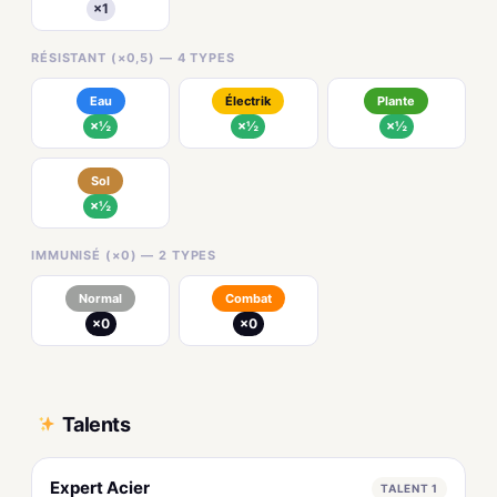
×1
RÉSISTANT (×0,5) — 4 TYPES
Eau
Électrik
Plante
×½
×½
×½
Sol
×½
IMMUNISÉ (×0) — 2 TYPES
Normal
Combat
×0
×0
Talents
Expert Acier
TALENT 1