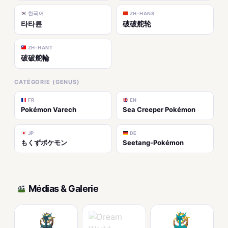
한국어
ZH-HANS
타타륜
破破舵轮
ZH-HANT
破破舵輪
CATÉGORIE (GENUS)
FR
EN
Pokémon Varech
Sea Creeper Pokémon
JP
DE
もくずポケモン
Seetang-Pokémon
Médias & Galerie