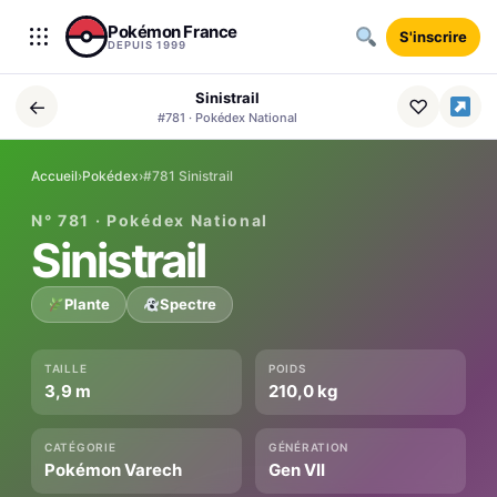
Aller au contenu
Pokémon France
S'inscrire
DEPUIS 1999
Sinistrail
←
♡
#781 · Pokédex National
Accueil
›
Pokédex
›
#781 Sinistrail
N° 781 · Pokédex National
Sinistrail
Plante
Spectre
TAILLE
POIDS
3,9 m
210,0 kg
CATÉGORIE
GÉNÉRATION
Pokémon Varech
Gen VII