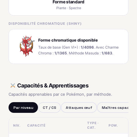
Forme standard
Plante · Spectre
DISPONIBILITÉ CHROMATIQUE (SHINY)
Forme chromatique disponible
Taux de base (Gen VI+) :
1/4096
. Avec Charme
Chroma :
1/1365
. Méthode Masuda :
1/683
.
Capacités & Apprentissages
Capacités apprenables par ce Pokémon, par méthode.
Par niveau
CT / CS
Attaques œuf
Maîtres capacités
TYPE ·
NIV.
CAPACITÉ
POW.
CAT.