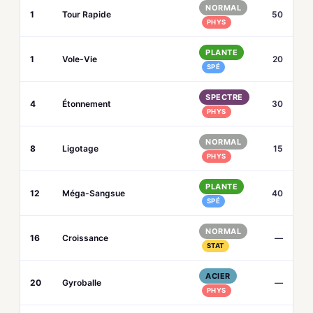
NORMAL
1
Tour Rapide
50
PHYS
PLANTE
1
Vole-Vie
20
SPÉ
SPECTRE
4
Étonnement
30
PHYS
NORMAL
8
Ligotage
15
PHYS
PLANTE
12
Méga-Sangsue
40
SPÉ
NORMAL
16
Croissance
—
STAT
ACIER
20
Gyroballe
—
PHYS