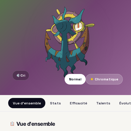
Cri
Normal
★
Chromatique
Vue d'ensemble
Stats
Efficacité
Talents
Évolut
Vue d'ensemble