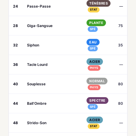
TÉNÈBRES
24
Passe-Passe
—
STAT
PLANTE
28
Giga-Sangsue
75
SPÉ
EAU
32
Siphon
35
SPÉ
ACIER
36
Tacle Lourd
—
PHYS
NORMAL
40
Souplesse
80
PHYS
SPECTRE
44
Ball’Ombre
80
SPÉ
ACIER
48
Strido-Son
—
STAT