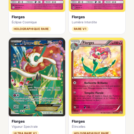
Florges
Florges
Éclipse Cosmique
Lumière Interdite
HOLOGRAPHIQUE RARE
RARE V1
Florges
Florges
Vigueur Spectrale
Étincelles
ULTRA RARE V1
HOLOGRAPHIQUE RARE