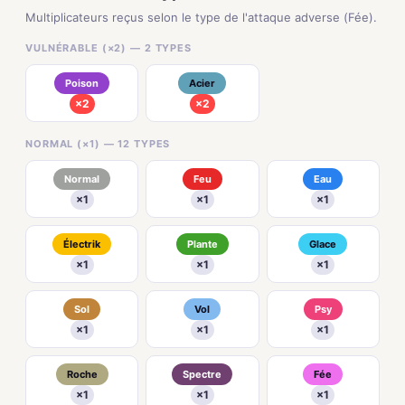
Multiplicateurs reçus selon le type de l'attaque adverse (Fée).
VULNÉRABLE (×2) — 2 TYPES
Poison
Acier
×2
×2
NORMAL (×1) — 12 TYPES
Normal
Feu
Eau
×1
×1
×1
Électrik
Plante
Glace
×1
×1
×1
Sol
Vol
Psy
×1
×1
×1
Roche
Spectre
Fée
×1
×1
×1