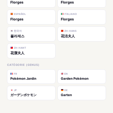
Florges
Florges
ESPAÑOL
ITALIANO
Florges
Florges
한국어
ZH-HANS
플라제스
花洁夫人
ZH-HANT
花潔夫人
CATÉGORIE (GENUS)
FR
EN
Pokémon Jardin
Garden Pokémon
JP
DE
ガーデンポケモン
Garten