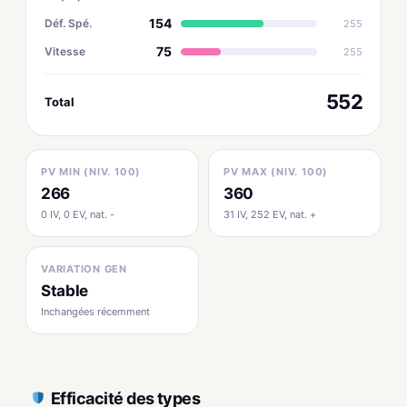
154
Déf. Spé.
255
75
Vitesse
255
552
Total
PV MIN (NIV. 100)
PV MAX (NIV. 100)
266
360
0 IV, 0 EV, nat. -
31 IV, 252 EV, nat. +
VARIATION GEN
Stable
Inchangées récemment
Efficacité des types