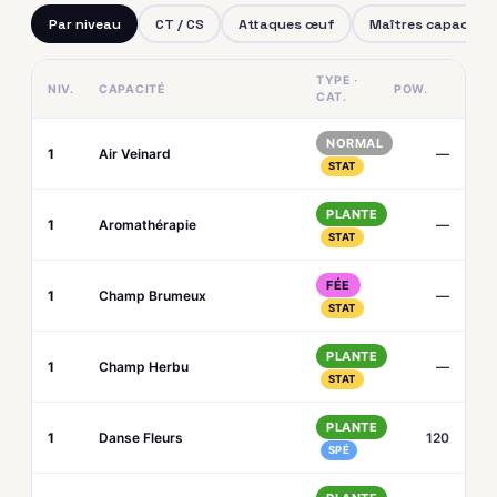
Par niveau
CT / CS
Attaques œuf
Maîtres capacités
TYPE ·
NIV.
CAPACITÉ
POW.
CAT.
NORMAL
1
Air Veinard
—
STAT
PLANTE
1
Aromathérapie
—
STAT
FÉE
1
Champ Brumeux
—
STAT
PLANTE
1
Champ Herbu
—
STAT
PLANTE
1
Danse Fleurs
120
SPÉ