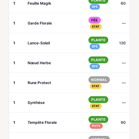
PLANTE
1
Feuille Magik
60
SPÉ
FÉE
1
Garde Florale
—
STAT
PLANTE
1
Lance-Soleil
120
SPÉ
PLANTE
1
Nœud Herbe
—
SPÉ
NORMAL
1
Rune Protect
—
STAT
PLANTE
1
Synthèse
—
STAT
PLANTE
1
Tempête Florale
90
PHYS