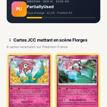
SMOGON · GEN IX · 2026-06
PartiallyUsed
PU
Taux d'usage : 22,3% · Position #3
Cartes JCC mettant en scène Florges
8 cartes recensées sur Pokémon-France