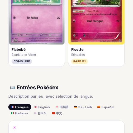
Flabébé
Floette
Écarlate et Violet
Étincelles
COMMUNE
RARE V1
Entrées Pokédex
Description par jeu, avec sélection de langue.
Français
English
日本語
Deutsch
Español
Italiano
한국어
中文
X