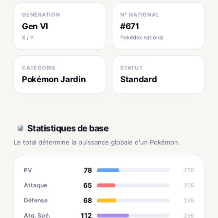
GÉNÉRATION
N° NATIONAL
Gen VI
#671
X / Y
Pokédex national
CATÉGORIE
STATUT
Pokémon Jardin
Standard
Statistiques de base
Le total détermine la puissance globale d'un Pokémon.
78
PV
255
65
Attaque
255
68
Défense
255
112
Atq. Spé.
255