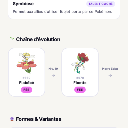
Symbiose
TALENT CACHÉ
Permet aux alliés d’utiliser l’objet porté par ce Pokémon.
Chaîne d'évolution
Niv. 19
Pierre Eclat
→
→
#669
#670
Flabébé
Floette
FÉE
FÉE
Formes & Variantes