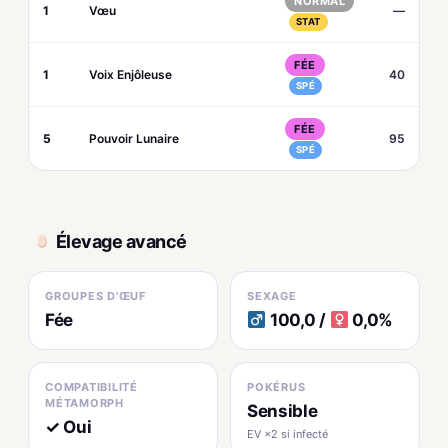
NORMAL
1
Vœu
—
STAT
FÉE
1
Voix Enjôleuse
40
SPÉ
FÉE
5
Pouvoir Lunaire
95
SPÉ
Élevage avancé
GROUPES D'ŒUF
SEXAGE
Fée
100,0 /
0,0%
COMPATIBILITÉ
POKÉRUS
MÉTAMORPH
Sensible
✓ Oui
EV ×2 si infecté