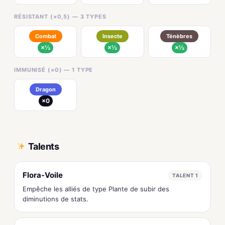
RÉSISTANT (×0,5) — 3 TYPES
Combat
Insecte
Ténèbres
×½
×½
×½
IMMUNISÉ (×0) — 1 TYPE
Dragon
×0
Talents
Flora-Voile
TALENT 1
Empêche les alliés de type Plante de subir des
diminutions de stats.