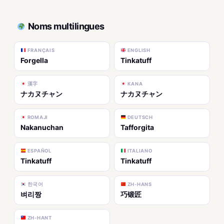
Noms multilingues
FRANÇAIS
ENGLISH
Forgella
Tinkatuff
漢字
KANA
ナカヌチャン
ナカヌチャン
ROMAJI
DEUTSCH
Nakanuchan
Tafforgita
ESPAÑOL
ITALIANO
Tinkatuff
Tinkatuff
한국어
ZH-HANS
벼리짱
巧锻匠
ZH-HANT