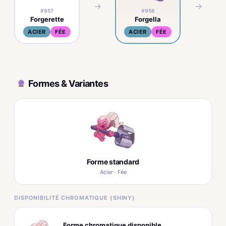
→
→
#957
#958
Forgerette
Forgella
ACIER
FÉE
ACIER
FÉE
Formes & Variantes
Forme standard
Acier · Fée
DISPONIBILITÉ CHROMATIQUE (SHINY)
Forme chromatique disponible