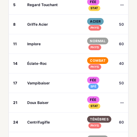
FÉE
5
Regard Touchant
—
STAT
ACIER
8
Griffe Acier
50
PHYS
NORMAL
11
Implore
60
PHYS
COMBAT
14
Éclate-Roc
40
PHYS
FÉE
17
Vampibaiser
50
SPÉ
FÉE
21
Doux Baiser
—
STAT
TÉNÈBRES
24
Centrifugifle
60
PHYS