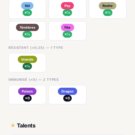
Vol
Psy
Roche
×½
×½
×½
Ténèbres
Fée
×½
×½
RÉSISTANT (×0,25) — 1 TYPE
Insecte
×¼
IMMUNISÉ (×0) — 2 TYPES
Poison
Dragon
×0
×0
Talents