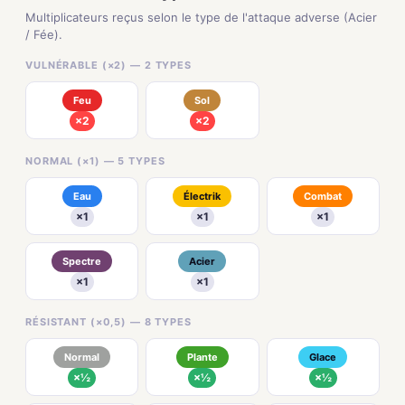
Multiplicateurs reçus selon le type de l'attaque adverse (Acier
/ Fée).
VULNÉRABLE (×2) — 2 TYPES
Feu
Sol
×2
×2
NORMAL (×1) — 5 TYPES
Eau
Électrik
Combat
×1
×1
×1
Spectre
Acier
×1
×1
RÉSISTANT (×0,5) — 8 TYPES
Normal
Plante
Glace
×½
×½
×½