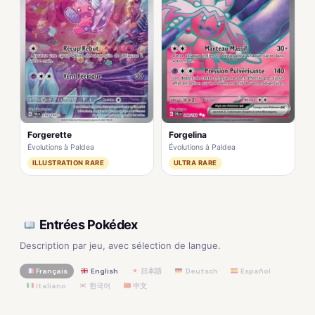
Forgerette
Forgelina
Évolutions à Paldea
Évolutions à Paldea
ILLUSTRATION RARE
ULTRA RARE
Entrées Pokédex
Description par jeu, avec sélection de langue.
Français
English
日本語
Deutsch
Español
Italiano
한국어
中文