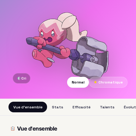
Cri
Normal
★
Chromatique
Vue d'ensemble
Stats
Efficacité
Talents
Évolut
Vue d'ensemble