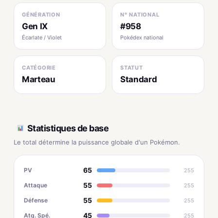
GÉNÉRATION
N° NATIONAL
Gen IX
#958
Écarlate / Violet
Pokédex national
CATÉGORIE
STATUT
Marteau
Standard
Statistiques de base
Le total détermine la puissance globale d'un Pokémon.
65
PV
255
55
Attaque
255
55
Défense
255
45
Atq. Spé.
255