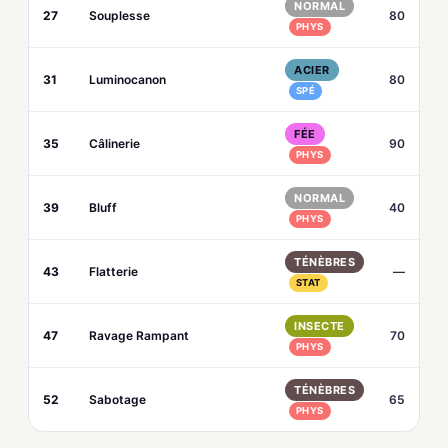
NORMAL
27
Souplesse
80
PHYS
ACIER
31
Luminocanon
80
SPÉ
FÉE
35
Câlinerie
90
PHYS
NORMAL
39
Bluff
40
PHYS
TÉNÈBRES
43
Flatterie
—
STAT
INSECTE
47
Ravage Rampant
70
PHYS
TÉNÈBRES
52
Sabotage
65
PHYS