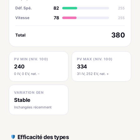
82
Déf. Spé.
255
78
Vitesse
255
380
Total
PV MIN (NIV. 100)
PV MAX (NIV. 100)
240
334
0 IV, 0 EV, nat. -
31 IV, 252 EV, nat. +
VARIATION GEN
Stable
Inchangées récemment
Efficacité des types