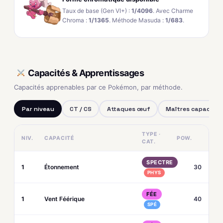
Taux de base (Gen VI+) :
1/4096
. Avec Charme
Chroma :
1/1365
. Méthode Masuda :
1/683
.
Capacités & Apprentissages
Capacités apprenables par ce Pokémon, par méthode.
Par niveau
CT / CS
Attaques œuf
Maîtres capacités
TYPE ·
NIV.
CAPACITÉ
POW.
CAT.
SPECTRE
1
Étonnement
30
PHYS
FÉE
1
Vent Féérique
40
SPÉ