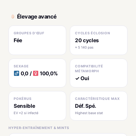
Élevage avancé
GROUPES D'ŒUF
CYCLES ÉCLOSION
Fée
20 cycles
≈ 5 140 pas
SEXAGE
COMPATIBILITÉ
MÉTAMORPH
0,0 /
100,0%
✓ Oui
POKÉRUS
CARACTÉRISTIQUE MAX
Sensible
Déf. Spé.
EV ×2 si infecté
Highest base stat
HYPER-ENTRAÎNEMENT & MINTS