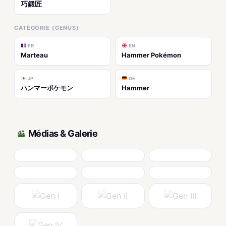
巧鍛匠
CATÉGORIE (GENUS)
FR
EN
Marteau
Hammer Pokémon
JP
DE
ハンマーポケモン
Hammer
Médias & Galerie