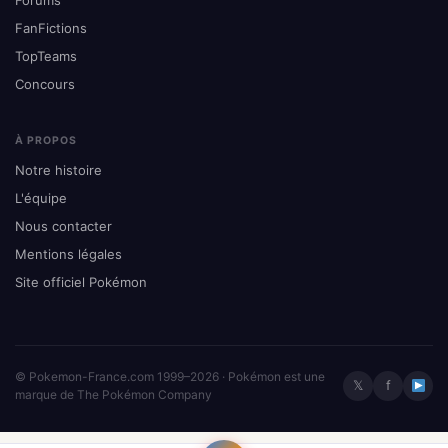
FanFictions
TopTeams
Concours
À PROPOS
Notre histoire
L'équipe
Nous contacter
Mentions légales
Site officiel Pokémon
© Pokemon-France.com 1999–2026 · Pokémon est une
𝕏
f
marque de The Pokémon Company