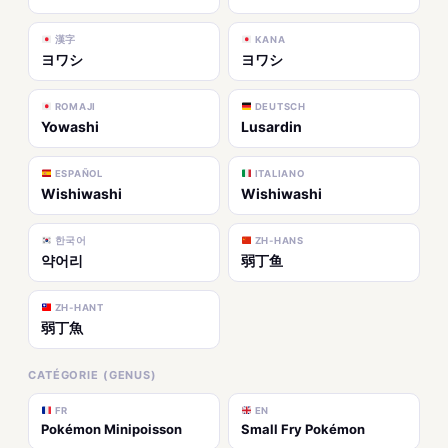
漢字
KANA
ヨワシ
ヨワシ
ROMAJI
DEUTSCH
Yowashi
Lusardin
ESPAÑOL
ITALIANO
Wishiwashi
Wishiwashi
한국어
ZH-HANS
약어리
弱丁鱼
ZH-HANT
弱丁魚
CATÉGORIE (GENUS)
FR
EN
Pokémon Minipoisson
Small Fry Pokémon