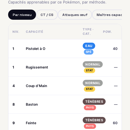
Capacités apprenables par ce Pokémon, par méthode.
Par niveau
CT / CS
Attaques œuf
Maîtres capacités
TYPE ·
NIV.
CAPACITÉ
POW.
CAT.
EAU
1
Pistolet à O
40
SPÉ
NORMAL
1
Rugissement
—
STAT
NORMAL
4
Coup d’Main
—
STAT
TÉNÈBRES
8
Baston
—
PHYS
TÉNÈBRES
9
Feinte
60
PHYS