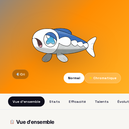
Cri
Normal
★
Chromatique
Vue d'ensemble
Stats
Efficacité
Talents
Évolut
Vue d'ensemble