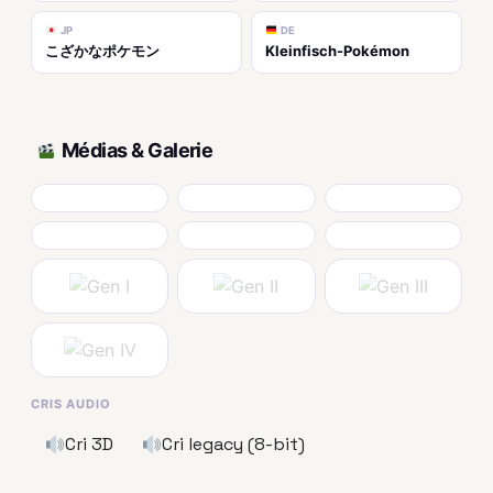
JP
DE
こざかなポケモン
Kleinfisch-Pokémon
Médias & Galerie
CRIS AUDIO
Cri 3D
Cri legacy (8-bit)