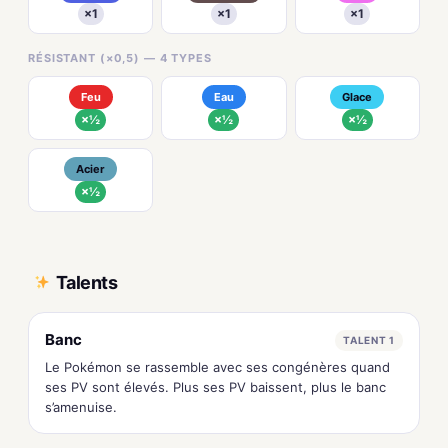
×1
×1
×1
RÉSISTANT (×0,5) — 4 TYPES
Feu
Eau
Glace
×½
×½
×½
Acier
×½
Talents
Banc
TALENT 1
Le Pokémon se rassemble avec ses congénères quand
ses PV sont élevés. Plus ses PV baissent, plus le banc
s’amenuise.