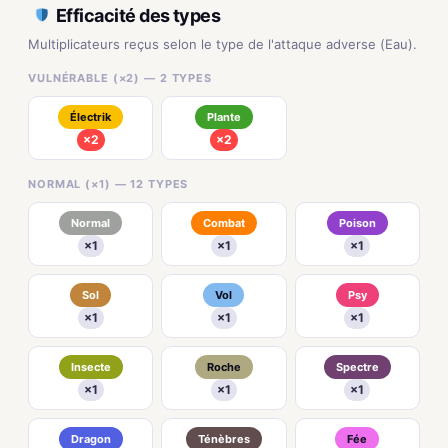
Efficacité des types
Multiplicateurs reçus selon le type de l'attaque adverse (Eau).
VULNÉRABLE (×2) — 2 TYPES
Électrik
Plante
×2
×2
NORMAL (×1) — 12 TYPES
Normal
Combat
Poison
×1
×1
×1
Sol
Vol
Psy
×1
×1
×1
Insecte
Roche
Spectre
×1
×1
×1
Dragon
Ténèbres
Fée