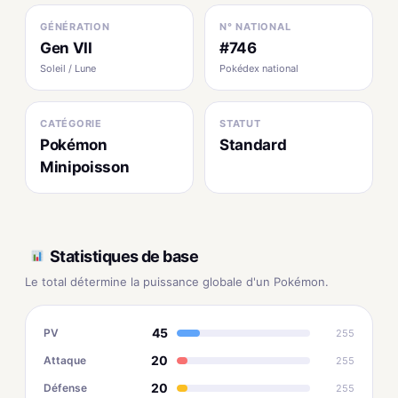
GÉNÉRATION
N° NATIONAL
Gen VII
#746
Soleil / Lune
Pokédex national
CATÉGORIE
STATUT
Pokémon
Standard
Minipoisson
Statistiques de base
Le total détermine la puissance globale d'un Pokémon.
45
PV
255
20
Attaque
255
20
Défense
255