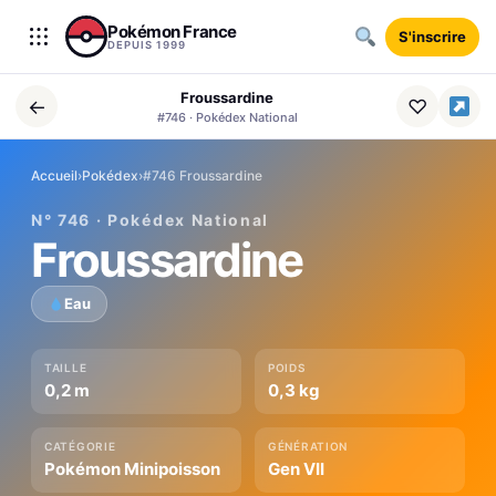
Aller au contenu
Pokémon France
S'inscrire
DEPUIS 1999
Froussardine
←
♡
#746 · Pokédex National
Accueil
›
Pokédex
›
#746 Froussardine
N° 746 · Pokédex National
Froussardine
Eau
TAILLE
POIDS
0,2 m
0,3 kg
CATÉGORIE
GÉNÉRATION
Pokémon Minipoisson
Gen VII