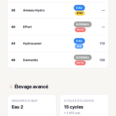
EAU
36
Anneau Hydro
—
STAT
NORMAL
40
Effort
—
PHYS
EAU
44
Hydrocanon
110
SPÉ
NORMAL
48
Damoclès
120
PHYS
Élevage avancé
GROUPES D'ŒUF
CYCLES ÉCLOSION
Eau 2
15 cycles
≈ 3 855 pas