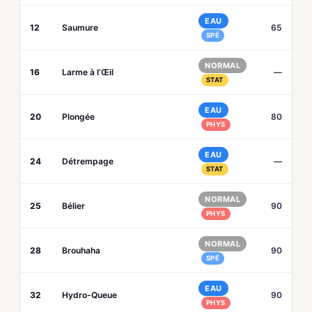
EAU
12
Saumure
65
SPÉ
NORMAL
16
Larme à l’Œil
—
STAT
EAU
20
Plongée
80
PHYS
EAU
24
Détrempage
—
STAT
NORMAL
25
Bélier
90
PHYS
NORMAL
28
Brouhaha
90
SPÉ
EAU
32
Hydro-Queue
90
PHYS