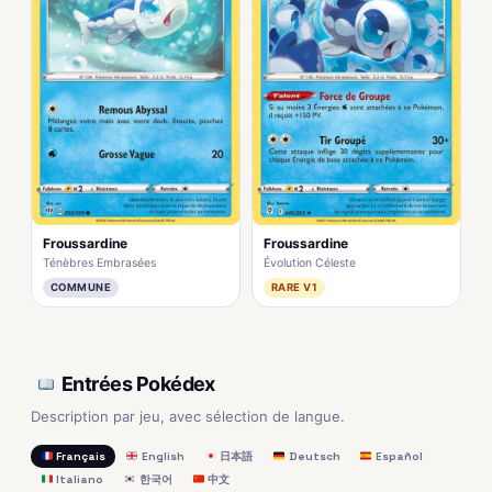
Froussardine
Froussardine
Ténèbres Embrasées
Évolution Céleste
COMMUNE
RARE V1
Entrées Pokédex
Description par jeu, avec sélection de langue.
Français
English
日本語
Deutsch
Español
Italiano
한국어
中文