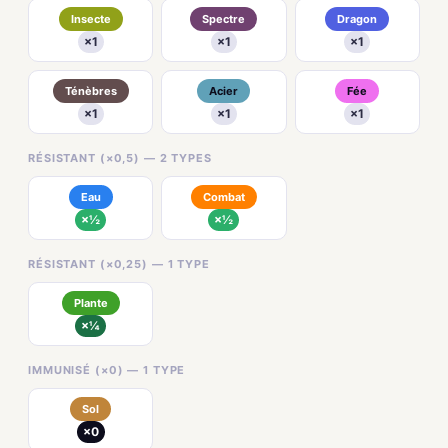
Insecte
Spectre
Dragon
×1
×1
×1
Ténèbres
Acier
Fée
×1
×1
×1
RÉSISTANT (×0,5) — 2 TYPES
Eau
Combat
×½
×½
RÉSISTANT (×0,25) — 1 TYPE
Plante
×¼
IMMUNISÉ (×0) — 1 TYPE
Sol
×0