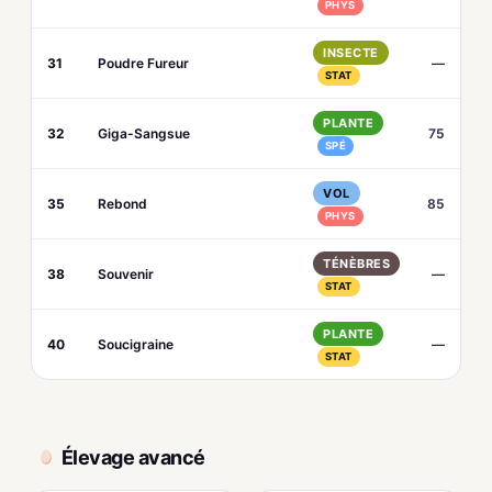
PHYS
INSECTE
31
Poudre Fureur
—
STAT
PLANTE
32
Giga-Sangsue
75
SPÉ
VOL
35
Rebond
85
PHYS
TÉNÈBRES
38
Souvenir
—
STAT
PLANTE
40
Soucigraine
—
STAT
Élevage avancé