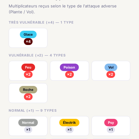
Multiplicateurs reçus selon le type de l'attaque adverse
(Plante / Vol).
TRÈS VULNÉRABLE (×4) — 1 TYPE
Glace
×4
VULNÉRABLE (×2) — 4 TYPES
Feu
Poison
Vol
×2
×2
×2
Roche
×2
NORMAL (×1) — 9 TYPES
Normal
Électrik
Psy
×1
×1
×1