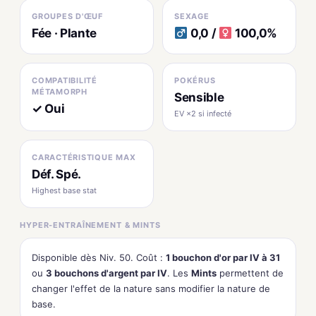
GROUPES D'ŒUF
SEXAGE
Fée · Plante
0,0 /
100,0%
COMPATIBILITÉ
POKÉRUS
MÉTAMORPH
Sensible
✓ Oui
EV ×2 si infecté
CARACTÉRISTIQUE MAX
Déf. Spé.
Highest base stat
HYPER-ENTRAÎNEMENT & MINTS
Disponible dès Niv. 50. Coût :
1 bouchon d'or par IV à 31
ou
3 bouchons d'argent par IV
. Les
Mints
permettent de
changer l'effet de la nature sans modifier la nature de
base.