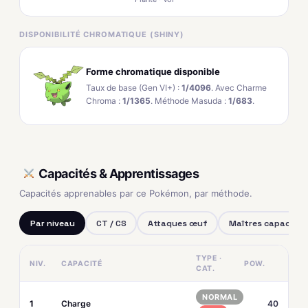
DISPONIBILITÉ CHROMATIQUE (SHINY)
Forme chromatique disponible
Taux de base (Gen VI+) :
1/4096
. Avec Charme
Chroma :
1/1365
. Méthode Masuda :
1/683
.
Capacités & Apprentissages
Capacités apprenables par ce Pokémon, par méthode.
Par niveau
CT / CS
Attaques œuf
Maîtres capacités
TYPE ·
NIV.
CAPACITÉ
POW.
CAT.
NORMAL
1
Charge
40