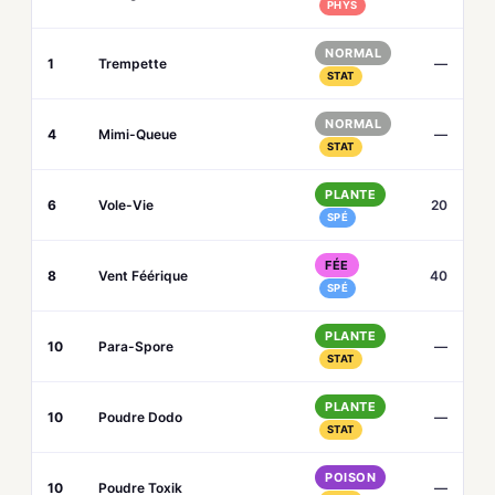
PHYS
NORMAL
1
Trempette
—
STAT
NORMAL
4
Mimi-Queue
—
STAT
PLANTE
6
Vole-Vie
20
SPÉ
FÉE
8
Vent Féérique
40
SPÉ
PLANTE
10
Para-Spore
—
STAT
PLANTE
10
Poudre Dodo
—
STAT
POISON
10
Poudre Toxik
—