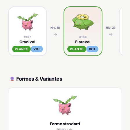
Niv. 18
Niv. 27
→
→
#187
#188
Granivol
Floravol
PLANTE
VOL
PLANTE
VOL
PL
Formes & Variantes
Forme standard
Plante · Vol