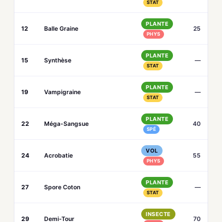
STAT
PLANTE
12
Balle Graine
25
PHYS
PLANTE
15
Synthèse
—
STAT
PLANTE
19
Vampigraine
—
STAT
PLANTE
22
Méga-Sangsue
40
SPÉ
VOL
24
Acrobatie
55
PHYS
PLANTE
27
Spore Coton
—
STAT
INSECTE
29
Demi-Tour
70