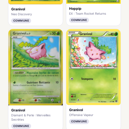
Hoppip
Granivol
EX : Team Rocket Returns
Neo Discovery
COMMUNE
COMMUNE
Granivol
Granivol
Offensive Vapeur
Diamant & Perle : Merveilles
Secrètes
COMMUNE
COMMUNE