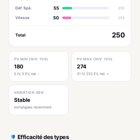
55
Déf. Spé.
255
50
Vitesse
255
250
Total
PV MIN (NIV. 100)
PV MAX (NIV. 100)
180
274
0 IV, 0 EV, nat. -
31 IV, 252 EV, nat. +
VARIATION GEN
Stable
Inchangées récemment
Efficacité des types