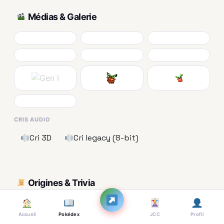
Médias & Galerie
CRIS AUDIO
Cri 3D
Cri legacy (8-bit)
Origines & Trivia
Origines, étymologie et trivia en cours de
Accueil
Pokédex
JCC
Profil