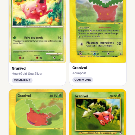
Granivol
Granivol
Aquapolis
HeartGold SoulSilver
COMMUNE
COMMUNE