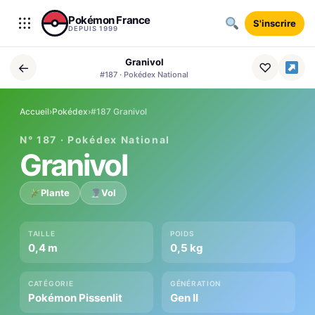
Aller au contenu
Pokémon France
S'inscrire
DEPUIS 1999
Granivol
←
♡
#187 · Pokédex National
Accueil
›
Pokédex
›
#187 Granivol
N° 187 · Pokédex National
Granivol
Plante
Vol
TAILLE
POIDS
0,4 m
0,5 kg
CATÉGORIE
GÉNÉRATION
Pokémon Pissenlit
Gen II