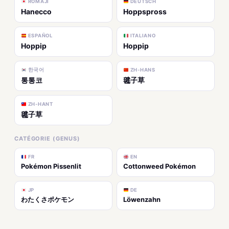
ROMAJI
DEUTSCH
Hanecco
Hoppspross
ESPAÑOL
ITALIANO
Hoppip
Hoppip
한국어
ZH-HANS
통통코
毽子草
ZH-HANT
毽子草
CATÉGORIE (GENUS)
FR
EN
Pokémon Pissenlit
Cottonweed Pokémon
JP
DE
わたくさポケモン
Löwenzahn