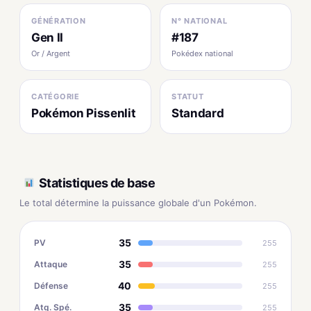
GÉNÉRATION
N° NATIONAL
Gen II
#187
Or / Argent
Pokédex national
CATÉGORIE
STATUT
Pokémon Pissenlit
Standard
Statistiques de base
Le total détermine la puissance globale d'un Pokémon.
35
PV
255
35
Attaque
255
40
Défense
255
35
Atq. Spé.
255