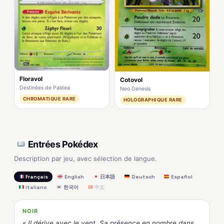
Floravol
Cotovol
Destinées de Paldea
Neo Genesis
CHROMATIQUE RARE
HOLOGRAPHIQUE RARE
Entrées Pokédex
Description par jeu, avec sélection de langue.
Français
English
日本語
Deutsch
Español
Italiano
한국어
中文
NOIR
« Il dérive avec le vent. Sa présence en nombre dans