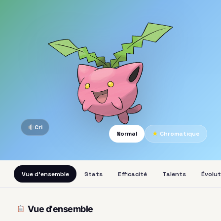
Cri
Normal
★
Chromatique
Vue d'ensemble
Stats
Efficacité
Talents
Évolut
Vue d'ensemble