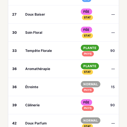
FÉE
27
Doux Baiser
—
STAT
FÉE
30
Soin Floral
—
STAT
PLANTE
33
Tempête Florale
90
PHYS
PLANTE
36
Aromathérapie
—
STAT
NORMAL
36
Étreinte
15
PHYS
FÉE
39
Câlinerie
90
PHYS
NORMAL
42
Doux Parfum
—
STAT