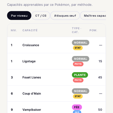
Capacités apprenables par ce Pokémon, par méthode.
Par niveau
CT / CS
Attaques œuf
Maîtres capacités
TYPE ·
NIV.
CAPACITÉ
POW.
CAT.
NORMAL
1
Croissance
—
STAT
NORMAL
1
Ligotage
15
PHYS
PLANTE
3
Fouet Lianes
45
PHYS
NORMAL
6
Coup d’Main
—
STAT
FÉE
9
Vampibaiser
50
SPÉ