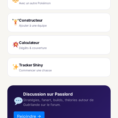
Avec un autre Pokémon
Constructeur
Ajouter à une équipe
Calculateur
Dégâts & couverture
Tracker Shiny
Commencer une chasse
Discussion sur Passlord
Stratégies, fanart, builds, théories autour de
Guérilande sur le forum.
Rejoindre →