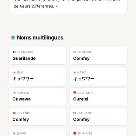
de fleurs différentes. »
Noms multilingues
FRANÇAIS
ENGLISH
Guérilande
Comfey
漢字
KANA
キュワワー
キュワワー
ROMAJI
DEUTSCH
Cuwawa
Curelei
ESPAÑOL
ITALIANO
Comfey
Comfey
한국어
ZH-HANS