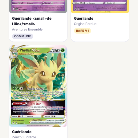
Guérilande <small>de
Guérilande
Lilie</small>
Origine Perdue
Aventures Ensemble
RARE V1
COMMUNE
Guérilande
Zénith Suprême