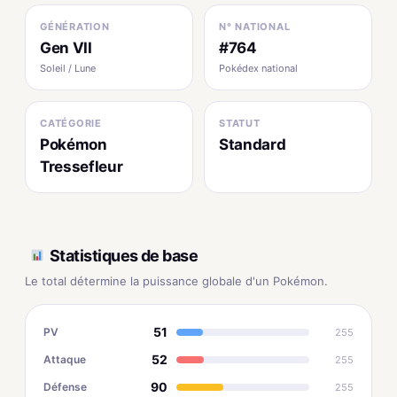
GÉNÉRATION
N° NATIONAL
Gen VII
#764
Soleil / Lune
Pokédex national
CATÉGORIE
STATUT
Pokémon
Standard
Tressefleur
Statistiques de base
Le total détermine la puissance globale d'un Pokémon.
51
PV
255
52
Attaque
255
90
Défense
255