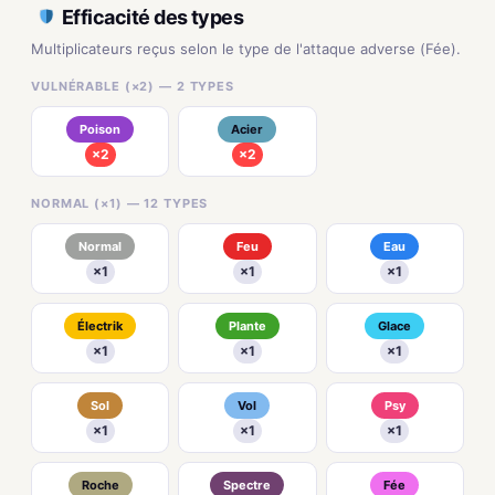
Efficacité des types
Multiplicateurs reçus selon le type de l'attaque adverse (Fée).
VULNÉRABLE (×2) — 2 TYPES
Poison
Acier
×2
×2
NORMAL (×1) — 12 TYPES
Normal
Feu
Eau
×1
×1
×1
Électrik
Plante
Glace
×1
×1
×1
Sol
Vol
Psy
×1
×1
×1
Roche
Spectre
Fée