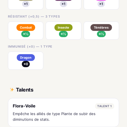
×1
×1
×1
RÉSISTANT (×0,5) — 3 TYPES
Combat
Insecte
Ténèbres
×½
×½
×½
IMMUNISÉ (×0) — 1 TYPE
Dragon
×0
Talents
Flora-Voile
TALENT 1
Empêche les alliés de type Plante de subir des
diminutions de stats.