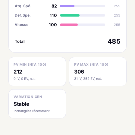
82
Atq. Spé.
255
110
Déf. Spé.
255
100
Vitesse
255
485
Total
PV MIN (NIV. 100)
PV MAX (NIV. 100)
212
306
0 IV, 0 EV, nat. -
31 IV, 252 EV, nat. +
VARIATION GEN
Stable
Inchangées récemment