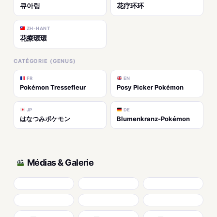
큐아링
花疗环环
ZH-HANT
花療環環
CATÉGORIE (GENUS)
FR
EN
Pokémon Tressefleur
Posy Picker Pokémon
JP
DE
はなつみポケモン
Blumenkranz-Pokémon
Médias & Galerie