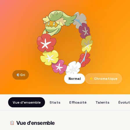
Cri
Normal
★
Chromatique
Vue d'ensemble
Stats
Efficacité
Talents
Évolut
Vue d'ensemble