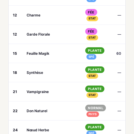
FÉE
12
Charme
—
STAT
FÉE
12
Garde Florale
—
STAT
PLANTE
15
Feuille Magik
60
SPÉ
PLANTE
18
Synthèse
—
STAT
PLANTE
21
Vampigraine
—
STAT
NORMAL
22
Don Naturel
—
PHYS
PLANTE
24
Nœud Herbe
—
SPÉ