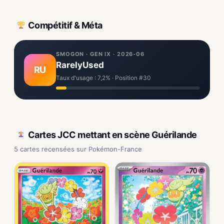
Compétitif & Méta
SMOGON · GEN IX · 2026-06
RarelyUsed
RU
Taux d'usage : 7,2% · Position #30
Cartes JCC mettant en scène Guérilande
5 cartes recensées sur Pokémon-France