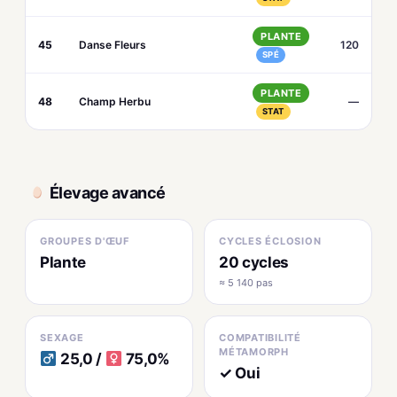
PLANTE
45
Danse Fleurs
120
SPÉ
PLANTE
48
Champ Herbu
—
STAT
Élevage avancé
GROUPES D'ŒUF
CYCLES ÉCLOSION
Plante
20 cycles
≈ 5 140 pas
SEXAGE
COMPATIBILITÉ
MÉTAMORPH
25,0 /
75,0%
✓ Oui