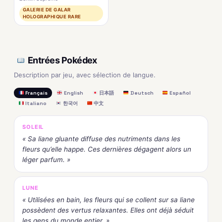
GALERIE DE GALAR
HOLOGRAPHIQUE RARE
Entrées Pokédex
Description par jeu, avec sélection de langue.
Français
English
日本語
Deutsch
Español
Italiano
한국어
中文
SOLEIL
« Sa liane gluante diffuse des nutriments dans les
fleurs qu’elle happe. Ces dernières dégagent alors un
léger parfum. »
LUNE
« Utilisées en bain, les fleurs qui se collent sur sa liane
possèdent des vertus relaxantes. Elles ont déjà séduit
les gens du monde entier. »