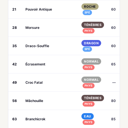
ROCHE
21
Pouvoir Antique
60
SPÉ
TÉNÈBRES
28
Morsure
60
PHYS
DRAGON
35
Draco-Souffle
60
SPÉ
NORMAL
42
Écrasement
65
PHYS
NORMAL
49
Croc Fatal
—
PHYS
TÉNÈBRES
56
Mâchouille
80
PHYS
EAU
63
Branchicrok
85
PHYS