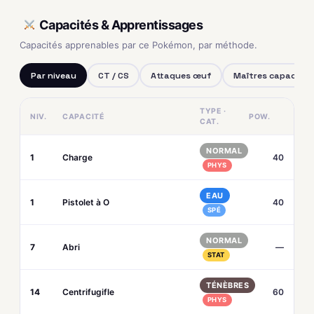
Capacités & Apprentissages
Capacités apprenables par ce Pokémon, par méthode.
Par niveau
CT / CS
Attaques œuf
Maîtres capacités
TYPE ·
NIV.
CAPACITÉ
POW.
CAT.
NORMAL
1
Charge
40
PHYS
EAU
1
Pistolet à O
40
SPÉ
NORMAL
7
Abri
—
STAT
TÉNÈBRES
14
Centrifugifle
60
PHYS