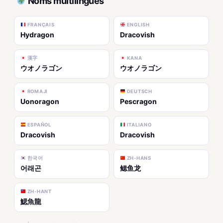
Noms multilingues
FRANÇAIS
ENGLISH
Hydragon
Dracovish
漢字
KANA
ウオノラゴン
ウオノラゴン
ROMAJI
DEUTSCH
Uonoragon
Pescragon
ESPAÑOL
ITALIANO
Dracovish
Dracovish
한국어
ZH-HANS
어래곤
鳃鱼龙
ZH-HANT
鰓魚龍