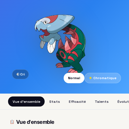
Cri
Normal
★
Chromatique
Vue d'ensemble
Stats
Efficacité
Talents
Évolut
Vue d'ensemble