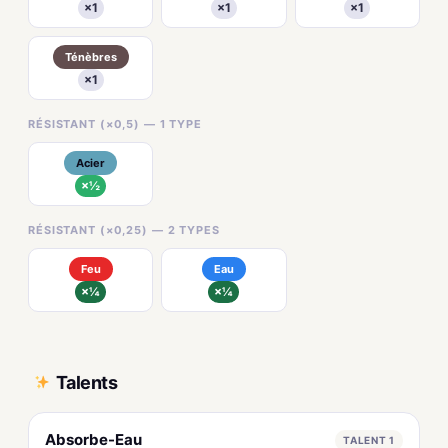
×1
×1
×1
Ténèbres
×1
RÉSISTANT (×0,5) — 1 TYPE
Acier
×½
RÉSISTANT (×0,25) — 2 TYPES
Feu
Eau
×¼
×¼
Talents
Absorbe-Eau
TALENT 1