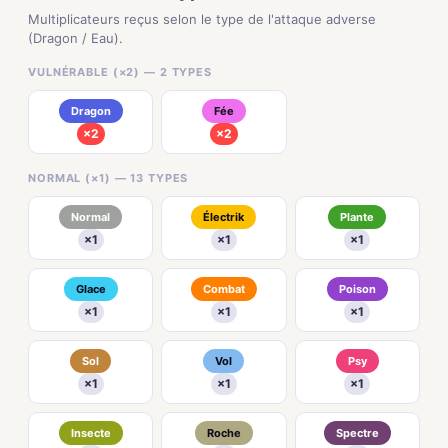
Multiplicateurs reçus selon le type de l'attaque adverse
(Dragon / Eau).
VULNÉRABLE (×2) — 2 TYPES
Dragon
Fée
×2
×2
NORMAL (×1) — 13 TYPES
Normal
Électrik
Plante
×1
×1
×1
Glace
Combat
Poison
×1
×1
×1
Sol
Vol
Psy
×1
×1
×1
Insecte
Roche
Spectre