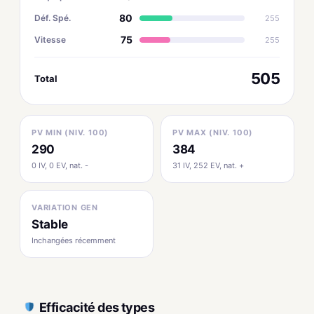
80
Déf. Spé.
255
75
Vitesse
255
505
Total
PV MIN (NIV. 100)
PV MAX (NIV. 100)
290
384
0 IV, 0 EV, nat. -
31 IV, 252 EV, nat. +
VARIATION GEN
Stable
Inchangées récemment
Efficacité des types