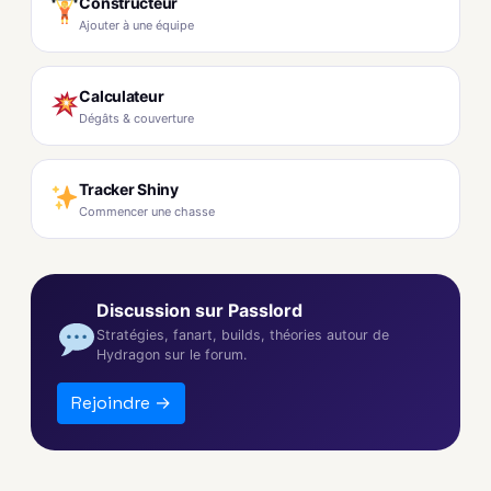
Constructeur
Ajouter à une équipe
Calculateur
Dégâts & couverture
Tracker Shiny
Commencer une chasse
Discussion sur Passlord
Stratégies, fanart, builds, théories autour de
Hydragon sur le forum.
Rejoindre →