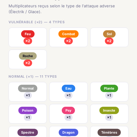
Multiplicateurs reçus selon le type de l'attaque adverse
(Électrik / Glace).
VULNÉRABLE (×2) — 4 TYPES
Feu
Combat
Sol
×2
×2
×2
Roche
×2
NORMAL (×1) — 11 TYPES
Normal
Eau
Plante
×1
×1
×1
Poison
Psy
Insecte
×1
×1
×1
Spectre
Dragon
Ténèbres