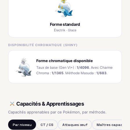
Forme standard
Électrik · Glace
DISPONIBILITÉ CHROMATIQUE (SHINY)
Forme chromatique disponible
Taux de base (Gen VI+) :
1/4096
. Avec Charme
Chroma :
1/1365
. Méthode Masuda :
1/683
.
Capacités & Apprentissages
Capacités apprenables par ce Pokémon, par méthode.
Par niveau
CT / CS
Attaques œuf
Maîtres capacités