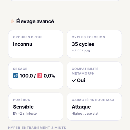
Élevage avancé
GROUPES D'ŒUF
CYCLES ÉCLOSION
Inconnu
35 cycles
≈ 8 995 pas
SEXAGE
COMPATIBILITÉ
MÉTAMORPH
100,0 /
0,0%
✓ Oui
POKÉRUS
CARACTÉRISTIQUE MAX
Sensible
Attaque
EV ×2 si infecté
Highest base stat
HYPER-ENTRAÎNEMENT & MINTS