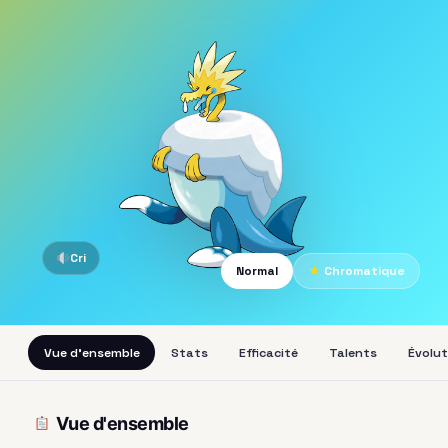
Cri
Normal
★
Chromatique
Vue d'ensemble
Stats
Efficacité
Talents
Évolut
Vue d'ensemble