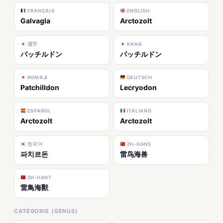
FRANÇAIS
ENGLISH
Galvagla
Arctozolt
漢字
KANA
パッチルドン
パッチルドン
ROMAJI
DEUTSCH
Patchilldon
Lecryodon
ESPAÑOL
ITALIANO
Arctozolt
Arctozolt
한국어
ZH-HANS
파치르돈
雷鸟海兽
ZH-HANT
雷鳥海獸
CATÉGORIE (GENUS)