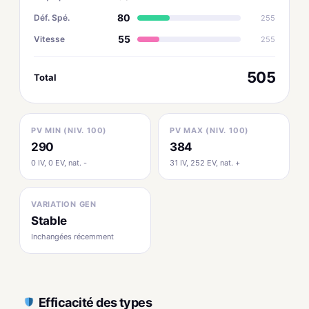
80
Déf. Spé.
255
55
Vitesse
255
505
Total
PV MIN (NIV. 100)
PV MAX (NIV. 100)
290
384
0 IV, 0 EV, nat. -
31 IV, 252 EV, nat. +
VARIATION GEN
Stable
Inchangées récemment
Efficacité des types