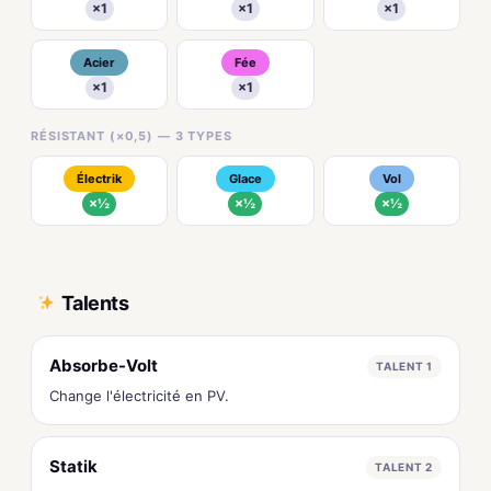
×1
×1
×1
Acier
Fée
×1
×1
RÉSISTANT (×0,5) — 3 TYPES
Électrik
Glace
Vol
×½
×½
×½
Talents
Absorbe-Volt
TALENT 1
Change l'électricité en PV.
Statik
TALENT 2