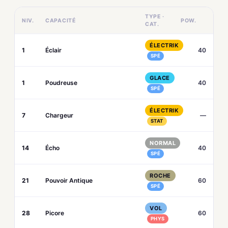
TYPE ·
NIV.
CAPACITÉ
POW.
CAT.
ÉLECTRIK
1
Éclair
40
SPÉ
GLACE
1
Poudreuse
40
SPÉ
ÉLECTRIK
7
Chargeur
—
STAT
NORMAL
14
Écho
40
SPÉ
ROCHE
21
Pouvoir Antique
60
SPÉ
VOL
28
Picore
60
PHYS