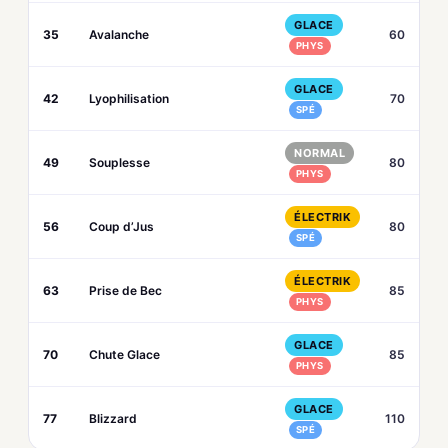
GLACE
35
Avalanche
60
PHYS
GLACE
42
Lyophilisation
70
SPÉ
NORMAL
49
Souplesse
80
PHYS
ÉLECTRIK
56
Coup d’Jus
80
SPÉ
ÉLECTRIK
63
Prise de Bec
85
PHYS
GLACE
70
Chute Glace
85
PHYS
GLACE
77
Blizzard
110
SPÉ