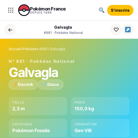
Aller au contenu
Pokémon France
S'inscrire
DEPUIS 1999
Galvagla
←
♡
#881 · Pokédex National
Accueil
›
Pokédex
›
#881 Galvagla
N° 881 · Pokédex National
Galvagla
Électrik
Glace
TAILLE
POIDS
2,3 m
150,0 kg
CATÉGORIE
GÉNÉRATION
Pokémon Fossile
Gen VIII