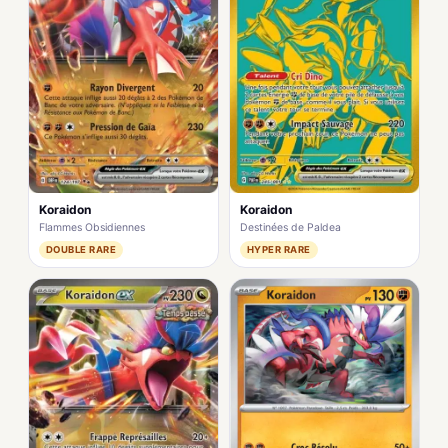
Koraidon
Koraidon
Flammes Obsidiennes
Destinées de Paldea
DOUBLE RARE
HYPER RARE