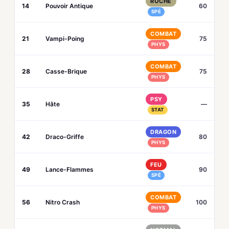
ROCHE
14
Pouvoir Antique
60
SPÉ
COMBAT
21
Vampi-Poing
75
PHYS
COMBAT
28
Casse-Brique
75
PHYS
PSY
35
Hâte
—
STAT
DRAGON
42
Draco-Griffe
80
PHYS
FEU
49
Lance-Flammes
90
SPÉ
COMBAT
56
Nitro Crash
100
PHYS