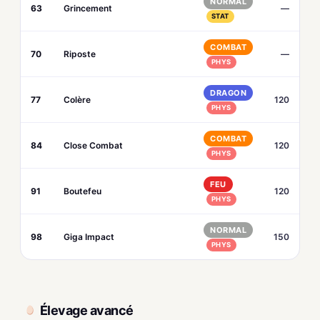
NORMAL
63
Grincement
—
STAT
COMBAT
70
Riposte
—
PHYS
DRAGON
77
Colère
120
PHYS
COMBAT
84
Close Combat
120
PHYS
FEU
91
Boutefeu
120
PHYS
NORMAL
98
Giga Impact
150
PHYS
Élevage avancé