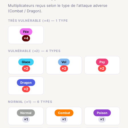
Multiplicateurs reçus selon le type de l'attaque adverse
(Combat / Dragon).
TRÈS VULNÉRABLE (×4) — 1 TYPE
Fée
×4
VULNÉRABLE (×2) — 4 TYPES
Glace
Vol
Psy
×2
×2
×2
Dragon
×2
NORMAL (×1) — 6 TYPES
Normal
Combat
Poison
×1
×1
×1