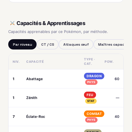
Capacités & Apprentissages
Capacités apprenables par ce Pokémon, par méthode.
Par niveau
CT / CS
Attaques œuf
Maîtres capacités
TYPE ·
NIV.
CAPACITÉ
POW.
CAT.
DRAGON
1
Abattage
60
PHYS
FEU
1
Zénith
—
STAT
COMBAT
7
Éclate-Roc
40
PHYS