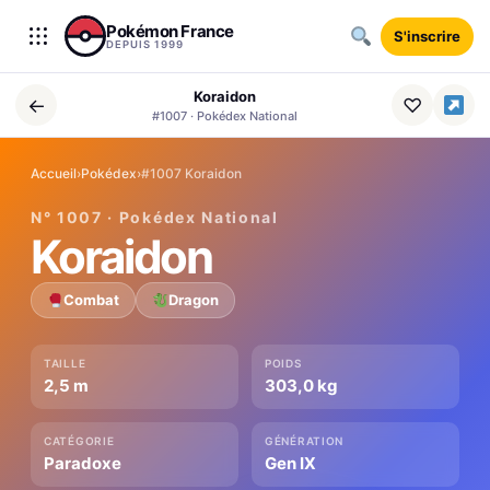
Aller au contenu
Pokémon France
S'inscrire
DEPUIS 1999
Koraidon
←
♡
#1007 · Pokédex National
Accueil
›
Pokédex
›
#1007 Koraidon
N° 1007 · Pokédex National
Koraidon
Combat
Dragon
TAILLE
POIDS
2,5 m
303,0 kg
CATÉGORIE
GÉNÉRATION
Paradoxe
Gen IX