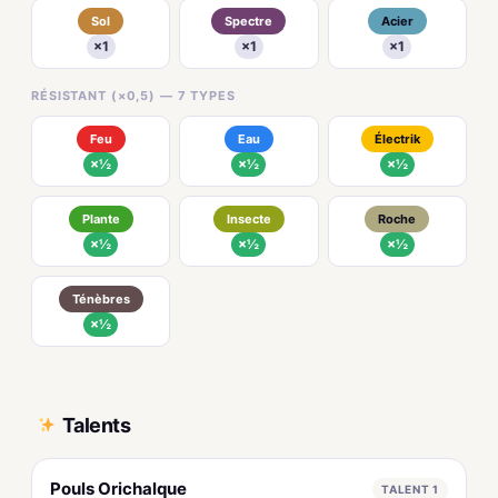
Sol
Spectre
Acier
×1
×1
×1
RÉSISTANT (×0,5) — 7 TYPES
Feu
Eau
Électrik
×½
×½
×½
Plante
Insecte
Roche
×½
×½
×½
Ténèbres
×½
Talents
Pouls Orichalque
TALENT 1