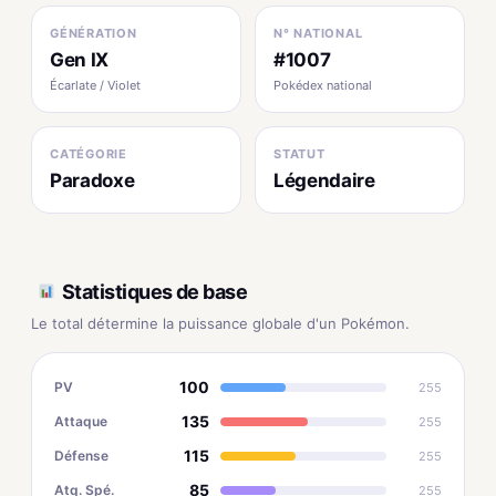
GÉNÉRATION
N° NATIONAL
Gen IX
#1007
Écarlate / Violet
Pokédex national
CATÉGORIE
STATUT
Paradoxe
Légendaire
Statistiques de base
Le total détermine la puissance globale d'un Pokémon.
100
PV
255
135
Attaque
255
115
Défense
255
85
Atq. Spé.
255