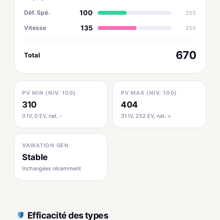
100
Déf. Spé.
255
135
Vitesse
255
670
Total
PV MIN (NIV. 100)
PV MAX (NIV. 100)
310
404
0 IV, 0 EV, nat. -
31 IV, 252 EV, nat. +
VARIATION GEN
Stable
Inchangées récemment
Efficacité des types