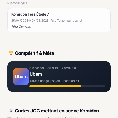
HISTORIQUE
Koraidon Tera Étoile 7
25/04/2025
→ 04/05/2025
· Raid Téracristal
· scarlet
Téra Combat.
Compétitif & Méta
SMOGON · GEN IX · 2026-06
Ubers
Ubers
Taux d'usage : 68,0% · Position #1
Cartes JCC mettant en scène Koraidon