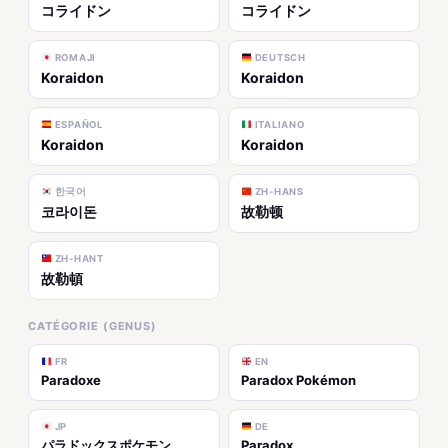
コライドン
コライドン
ROMAJI
DEUTSCH
Koraidon
Koraidon
ESPAÑOL
ITALIANO
Koraidon
Koraidon
한국어
ZH-HANS
코라이돈
故勒顿
ZH-HANT
故勒頓
CATÉGORIE (GENUS)
FR
EN
Paradoxe
Paradox Pokémon
JP
DE
パラドックスポケモン
Paradox