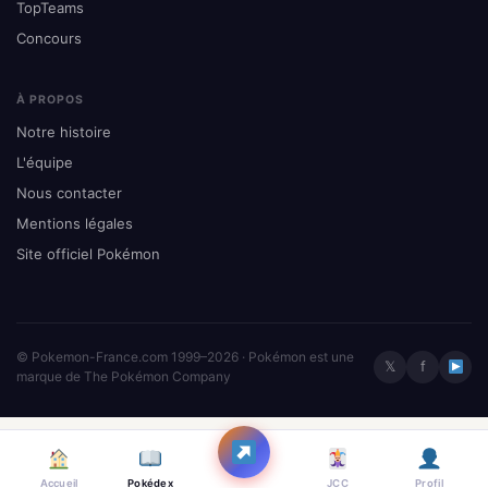
TopTeams
Concours
À PROPOS
Notre histoire
L'équipe
Nous contacter
Mentions légales
Site officiel Pokémon
© Pokemon-France.com 1999–2026 · Pokémon est une
𝕏
f
marque de The Pokémon Company
Accueil
Pokédex
JCC
Profil