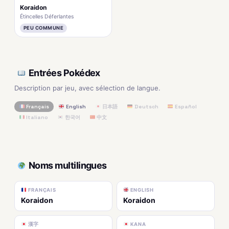
Koraidon
Étincelles Déferlantes
PEU COMMUNE
Entrées Pokédex
Description par jeu, avec sélection de langue.
Français
English
日本語
Deutsch
Español
Italiano
한국어
中文
Noms multilingues
FRANÇAIS
ENGLISH
Koraidon
Koraidon
漢字
KANA