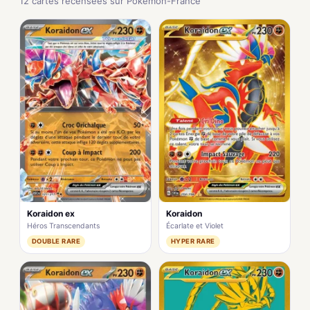
12 cartes recensées sur Pokémon-France
Koraidon ex
Koraidon
Héros Transcendants
Écarlate et Violet
DOUBLE RARE
HYPER RARE