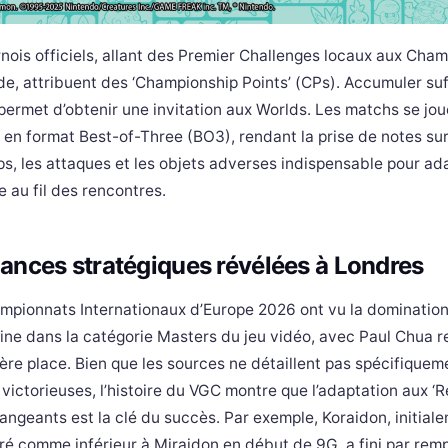
rnois officiels, allant des Premier Challenges locaux aux Cha
e, attribuent des ‘Championship Points’ (CPs). Accumuler s
permet d’obtenir une invitation aux Worlds. Les matchs se jou
 en format Best-of-Three (BO3), rendant la prise de notes sur
s, les attaques et les objets adverses indispensable pour ad
e au fil des rencontres.
ances stratégiques révélées à Londres
mpionnats Internationaux d’Europe 2026 ont vu la dominatio
ine dans la catégorie Masters du jeu vidéo, avec Paul Chua 
ère place. Bien que les sources ne détaillent pas spécifiquem
victorieuses, l’histoire du VGC montre que l’adaptation aux ‘R
angeants est la clé du succès. Par exemple, Koraidon, initial
ré comme inférieur à Miraidon en début de 9G, a fini par remp