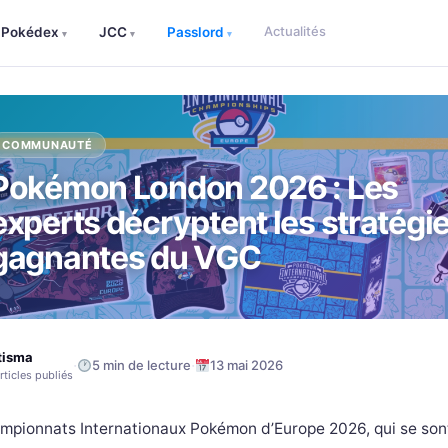
Actualités
Pokédex
JCC
Passlord
▾
▾
▾
COMMUNAUTÉ
Pokémon London 2026 : Les
experts décryptent les stratégi
gagnantes du VGC
tisma
·
·
5 min de lecture
13 mai 2026
rticles publiés
mpionnats Internationaux Pokémon d’Europe 2026, qui se son