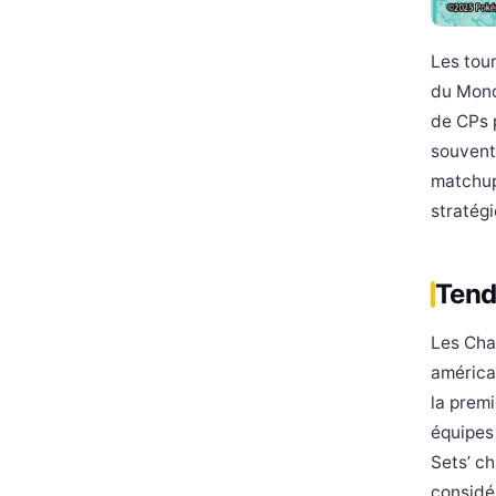
Les tou
du Mond
de CPs 
souvent
matchup
stratégi
Tend
Les Cha
américa
la premi
équipes 
Sets’ ch
considé