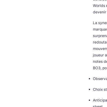
Worlds 
devenir
La syne
marquan
surprena
redoutab
mouveme
joueur a
notes dé
BO3, po
Observa
Choix s
Anticipa
sheet.