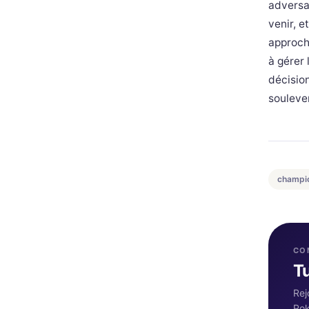
adversa
venir, e
approch
à gérer 
décisio
souleve
champi
CO
T
Rej
Pok