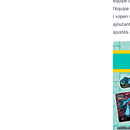
équipe 
l’équipe
l »open 
ajoutan
ajustés 