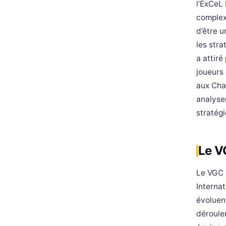
l’ExCeL 
complex
d’être 
les stra
a attiré
joueurs 
aux Cha
analyse
stratég
Le V
Le VGC 
Internat
évoluen
déroule