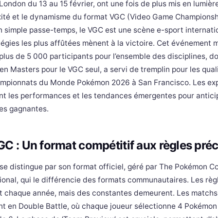
London du 13 au 15 février, ont une fois de plus mis en lumière
ité et le dynamisme du format VGC (Video Game Championshi
un simple passe-temps, le VGC est une scène e-sport internati
tégies les plus affûtées mènent à la victoire. Cet événement m
 plus de 5 000 participants pour l’ensemble des disciplines, d
en Masters pour le VGC seul, a servi de tremplin pour les qual
mpionnats du Monde Pokémon 2026 à San Francisco. Les ex
nt les performances et les tendances émergentes pour anticip
ies gagnantes.
GC : Un format compétitif aux règles pré
se distingue par son format officiel, géré par The Pokémon 
ional, qui le différencie des formats communautaires. Les règ
t chaque année, mais des constantes demeurent. Les matchs
nt en Double Battle, où chaque joueur sélectionne 4 Pokémon