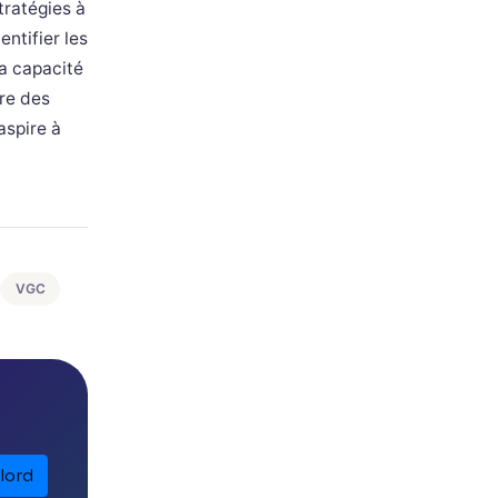
tratégies à
entifier les
La capacité
dre des
aspire à
VGC
lord