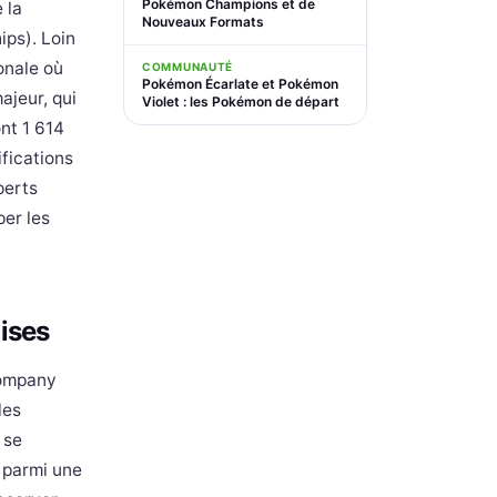
Pokémon Champions et de
 la
Nouveaux Formats
ps). Loin
onale où
COMMUNAUTÉ
Pokémon Écarlate et Pokémon
ajeur, qui
Violet : les Pokémon de départ
ont 1 614
ifications
perts
er les
cises
Company
les
 se
 parmi une