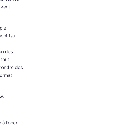
uvent
ple
chirisu
ion des
 tout
prendre des
format
w.
 à l’open