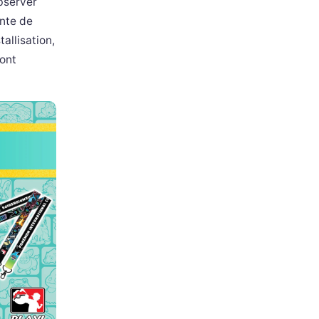
bserver
ente de
allisation,
ont