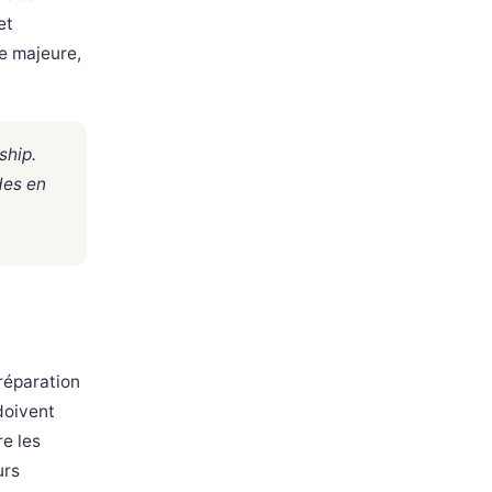
et
e majeure,
ship.
des en
réparation
doivent
e les
urs