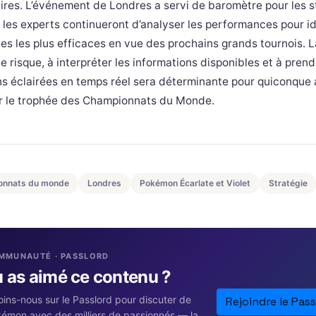
ires. L’événement de Londres a servi de baromètre pour les s
t les experts continueront d’analyser les performances pour id
es les plus efficaces en vue des prochains grands tournois. 
le risque, à interpréter les informations disponibles et à pren
ns éclairées en temps réel sera déterminante pour quiconque 
r le trophée des Championnats du Monde.
onnats du monde
Londres
Pokémon Écarlate et Violet
Stratégie
MMUNAUTÉ · PASSLORD
u as aimé ce contenu ?
oins-nous sur le Passlord pour discuter de
Rejoindre le Pass
émon avec des milliers de passionnés — la