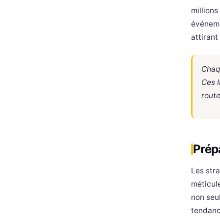
millions
événeme
attirant
Chaqu
Ces I
route
Prépa
Les str
méticule
non seu
tendanc