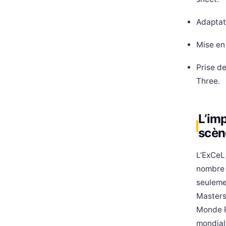
Adaptat
Mise en
Prise d
Three.
L’im
scèn
L’ExCeL
nombre 
seuleme
Masters
Monde P
mondial