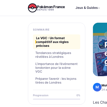
Aller au contenu
Pokémon France
Jeux & Guides
▾
DEPUIS 1999
SOMMAIRE
Le VGC : Un format
compétitif aux règles
précises
Tendances stratégiques
révélées à Londres
L’importance de l’événement
londonien pour la scène
VGC
Préparer l’avenir : les leçons
tirées de Londres
Mo
M
24 a
Progression
0%
Les Cha