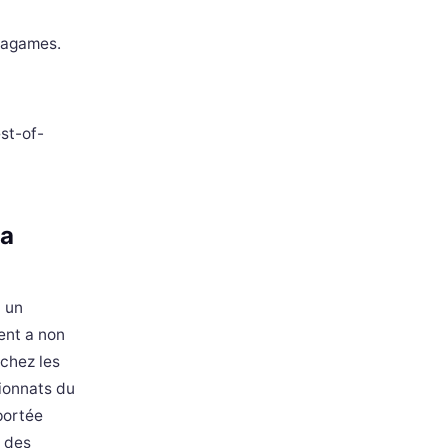
étagames.
st-of-
la
 un
ent a non
 chez les
ionnats du
portée
t des