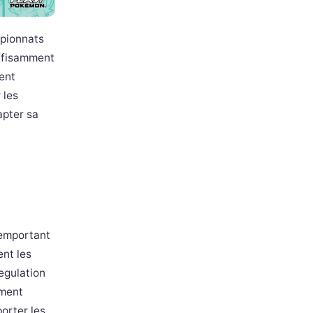
mpionnats
uffisamment
ent
 les
apter sa
n
remportant
ent les
egulation
ement
orter les