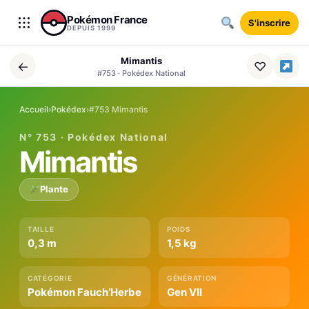
Aller au contenu
Pokémon France
S'inscrire
DEPUIS 1999
Mimantis
←
♡
#753 · Pokédex National
Accueil
›
Pokédex
›
#753 Mimantis
N° 753 · Pokédex National
Mimantis
Plante
TAILLE
POIDS
0,3 m
1,5 kg
CATÉGORIE
GÉNÉRATION
Pokémon Fauch’Herbe
Gen VII