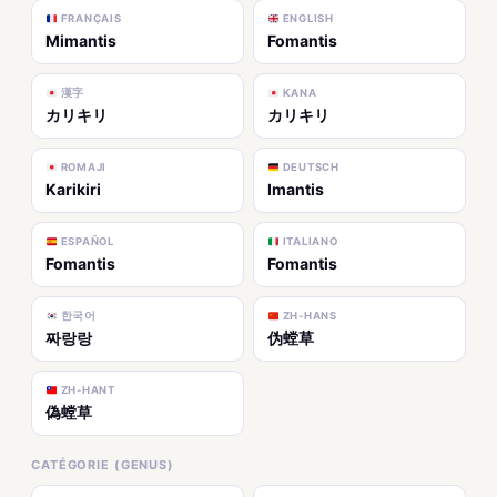
FRANÇAIS
ENGLISH
Mimantis
Fomantis
漢字
KANA
カリキリ
カリキリ
ROMAJI
DEUTSCH
Karikiri
Imantis
ESPAÑOL
ITALIANO
Fomantis
Fomantis
한국어
ZH-HANS
짜랑랑
伪螳草
ZH-HANT
偽螳草
CATÉGORIE (GENUS)