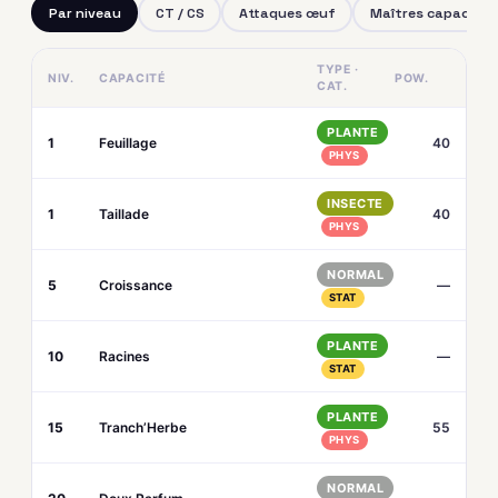
Par niveau
CT / CS
Attaques œuf
Maîtres capacités
TYPE ·
NIV.
CAPACITÉ
POW.
CAT.
PLANTE
1
Feuillage
40
PHYS
INSECTE
1
Taillade
40
PHYS
NORMAL
5
Croissance
—
STAT
PLANTE
10
Racines
—
STAT
PLANTE
15
Tranch’Herbe
55
PHYS
NORMAL