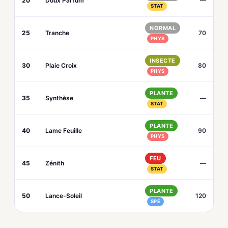
20
Doux Parfum
—
STAT
NORMAL
25
Tranche
70
PHYS
INSECTE
30
Plaie Croix
80
PHYS
PLANTE
35
Synthèse
—
STAT
PLANTE
40
Lame Feuille
90
PHYS
FEU
45
Zénith
—
STAT
PLANTE
50
Lance-Soleil
120
SPÉ