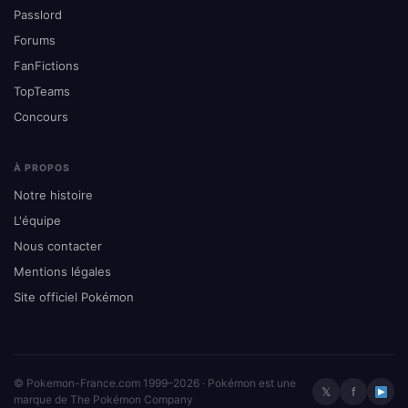
Passlord
Forums
FanFictions
TopTeams
Concours
À PROPOS
Notre histoire
L'équipe
Nous contacter
Mentions légales
Site officiel Pokémon
© Pokemon-France.com 1999–2026 · Pokémon est une
𝕏
f
marque de The Pokémon Company