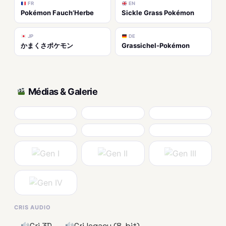
FR
EN
Pokémon Fauch’Herbe
Sickle Grass Pokémon
JP
DE
かまくさポケモン
Grassichel-Pokémon
Médias & Galerie
CRIS AUDIO
Cri 3D
Cri legacy (8-bit)