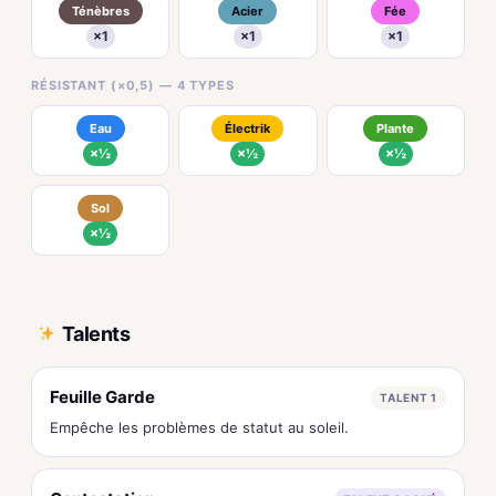
Ténèbres
Acier
Fée
×1
×1
×1
RÉSISTANT (×0,5) — 4 TYPES
Eau
Électrik
Plante
×½
×½
×½
Sol
×½
Talents
Feuille Garde
TALENT 1
Empêche les problèmes de statut au soleil.