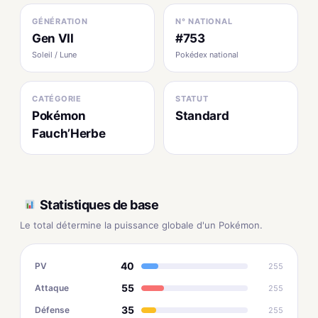
GÉNÉRATION
N° NATIONAL
Gen VII
#753
Soleil / Lune
Pokédex national
CATÉGORIE
STATUT
Pokémon
Standard
Fauch’Herbe
Statistiques de base
Le total détermine la puissance globale d'un Pokémon.
40
PV
255
55
Attaque
255
35
Défense
255