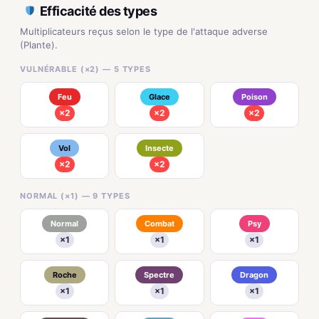
Efficacité des types
Multiplicateurs reçus selon le type de l'attaque adverse
(Plante).
VULNÉRABLE (×2) — 5 TYPES
Feu
Glace
Poison
×2
×2
×2
Vol
Insecte
×2
×2
NORMAL (×1) — 9 TYPES
Normal
Combat
Psy
×1
×1
×1
Roche
Spectre
Dragon
×1
×1
×1