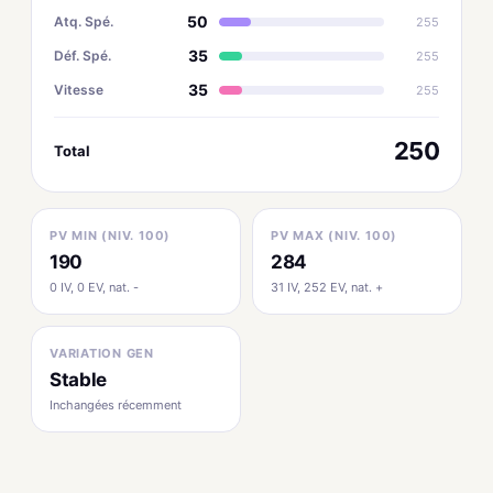
50
Atq. Spé.
255
35
Déf. Spé.
255
35
Vitesse
255
250
Total
PV MIN (NIV. 100)
PV MAX (NIV. 100)
190
284
0 IV, 0 EV, nat. -
31 IV, 252 EV, nat. +
VARIATION GEN
Stable
Inchangées récemment