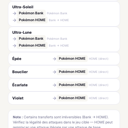
Ultra-Soleil
→
Pokémon Bank
Pokémon Bank
→
Pokémon HOME
Bank → HOME
Ultra-Lune
→
Pokémon Bank
Pokémon Bank
→
Pokémon HOME
Bank → HOME
→
Épée
Pokémon HOME
HOME (direct)
→
Bouclier
Pokémon HOME
HOME (direct)
→
Écarlate
Pokémon HOME
HOME (direct)
→
Violet
Pokémon HOME
HOME (direct)
Note :
Certains transferts sont irréversibles (Bank → HOME).
Vérifiez la légalité des attaques dans le jeu cible — HOME peut
remplacer une attaque illégale par une attaque de base.