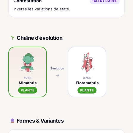
Contestation
TALENT CACHÉ
Inverse les variations de stats.
Chaîne d'évolution
Évolution
→
#753
#754
Mimantis
Floramantis
PLANTE
PLANTE
Formes & Variantes