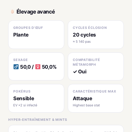
Élevage avancé
GROUPES D'ŒUF
CYCLES ÉCLOSION
Plante
20 cycles
≈ 5 140 pas
SEXAGE
COMPATIBILITÉ
MÉTAMORPH
50,0 /
50,0%
✓ Oui
POKÉRUS
CARACTÉRISTIQUE MAX
Sensible
Attaque
EV ×2 si infecté
Highest base stat
HYPER-ENTRAÎNEMENT & MINTS