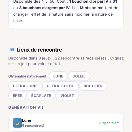
Disponible dès Niv. 50. Coût :
1 bouchon d'or par IV à 31
ou
3 bouchons d'argent par IV
. Les
Mints
permettent de
changer l'effet de la nature sans modifier la nature de
base.
Lieux de rencontre
Disponible dans 8 jeu(x), 22 rencontre(s) recensée(s). Cliquez
sur un jeu pour voir le détail.
Obtenable nativement :
LUNE
SOLEIL
ULTRA-LUNE
ULTRA-SOLEIL
BOUCLIER
ÉPÉE
ÉCARLATE
VIOLET
GÉNÉRATION VII
Lune
Disponible
▼
5 rencontre(s)