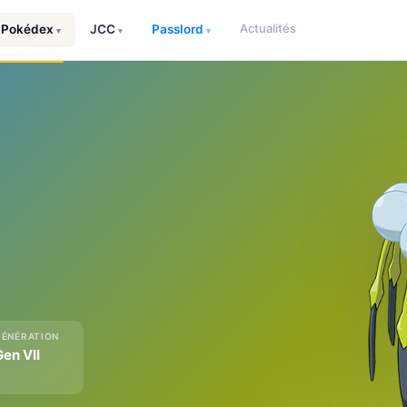
Actualités
Pokédex
JCC
Passlord
▾
▾
▾
GÉNÉRATION
Gen VII