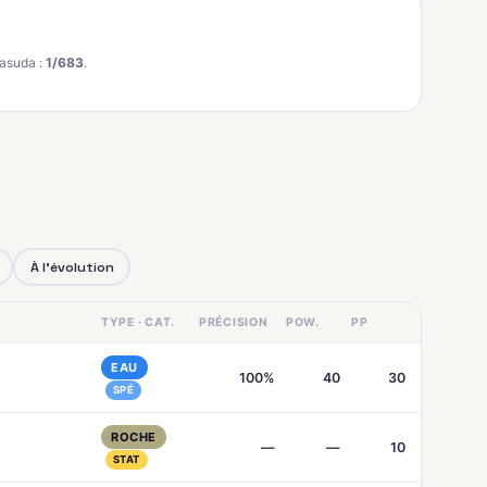
asuda :
1/683
.
À l'évolution
TYPE · CAT.
PRÉCISION
POW.
PP
EAU
100%
40
30
SPÉ
ROCHE
—
—
10
STAT