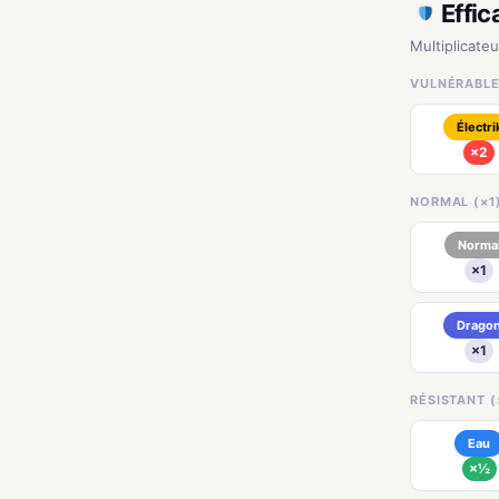
Effic
Multiplicateu
VULNÉRABLE
Électri
×2
NORMAL (×1
Norma
×1
Drago
×1
RÉSISTANT (
Eau
×½