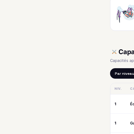
Capa
Capacités a
Par nivea
NIV.
C
1
É
1
G