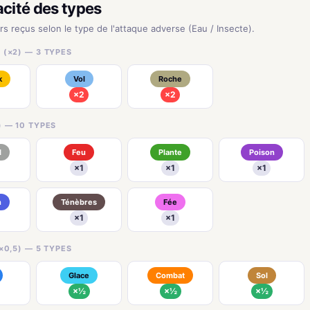
acité des types
rs reçus selon le type de l'attaque adverse (Eau / Insecte).
 (×2) — 3 TYPES
k
Vol
Roche
×2
×2
) — 10 TYPES
l
Feu
Plante
Poison
×1
×1
×1
n
Ténèbres
Fée
×1
×1
×0,5) — 5 TYPES
Glace
Combat
Sol
×½
×½
×½