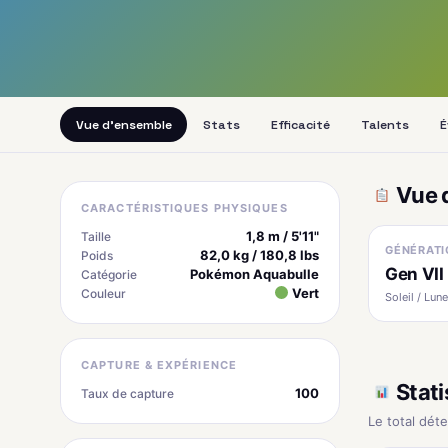
Vue d'ensemble
Stats
Efficacité
Talents
É
Vue 
CARACTÉRISTIQUES PHYSIQUES
1,8 m / 5'11"
Taille
GÉNÉRATI
82,0 kg / 180,8 lbs
Poids
Gen VII
Pokémon Aquabulle
Catégorie
Vert
Couleur
Soleil / Lune
CAPTURE & EXPÉRIENCE
Stati
100
Taux de capture
Le total dét