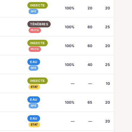
INSECTE
100%
20
20
SPÉ
TÉNÈBRES
100%
60
25
PHYS
INSECTE
100%
60
20
PHYS
EAU
100%
40
25
SPÉ
INSECTE
—
—
10
STAT
EAU
100%
65
20
SPÉ
EAU
—
—
20
STAT