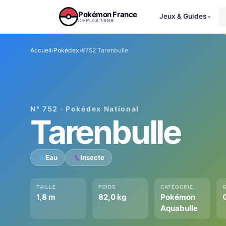
Aller au contenu
Pokémon France
Jeux & Guides
▾
DEPUIS 1999
Accueil
›
Pokédex
›
#752 Tarenbulle
N° 752 · Pokédex National
Tarenbulle
Eau
Insecte
TAILLE
POIDS
CATÉGORIE
1,8 m
82,0 kg
Pokémon
Aquabulle