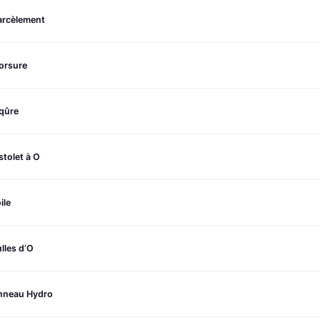
arcèlement
orsure
qûre
stolet à O
ile
lles d’O
nneau Hydro