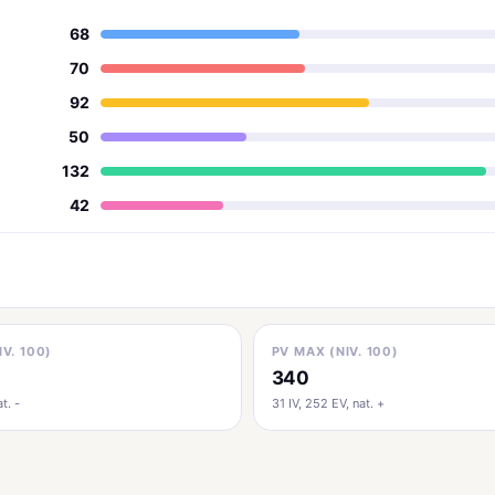
68
70
92
50
132
42
IV. 100)
PV MAX (NIV. 100)
340
t. -
31 IV, 252 EV, nat. +