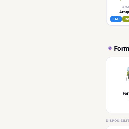
#75
Araq
EAU
IN
Form
Fo
DISPONIBIL