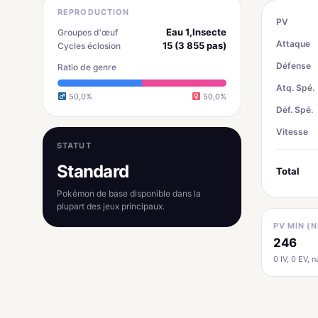
REPRODUCTION
PV
Eau 1,Insecte
Groupes d'œuf
Attaque
15 (3 855 pas)
Cycles éclosion
Défense
Ratio de genre
Atq. Spé.
50,0%
50,0%
Déf. Spé.
Vitesse
STATUT
Standard
Total
Pokémon de base disponible dans la
plupart des jeux principaux.
PV MIN (N
246
0 IV, 0 EV, na