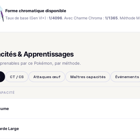
Forme chromatique disponible
Taux de base (Gen VI+) :
1/4096
. Avec Charme Chroma :
1/1365
. Méthode M
cités & Apprentissages
pprenables par ce Pokémon, par méthode.
u
CT / CS
Attaques œuf
Maîtres capacités
Événements
APACITÉ
cume
arde Large