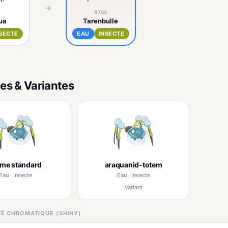
→
1
#752
ua
Tarenbulle
SECTE
EAU
INSECTE
es & Variantes
rme standard
araquanid-totem
Eau · Insecte
Eau · Insecte
Variant
ITÉ CHROMATIQUE (SHINY)