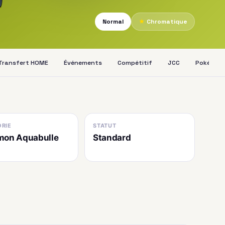
Normal
★
Chromatique
Transfert HOME
Événements
Compétitif
JCC
Pokédex
RIE
STATUT
mon Aquabulle
Standard