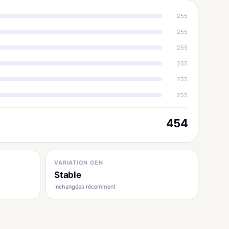
255
255
255
255
255
255
454
VARIATION GEN
Stable
Inchangées récemment