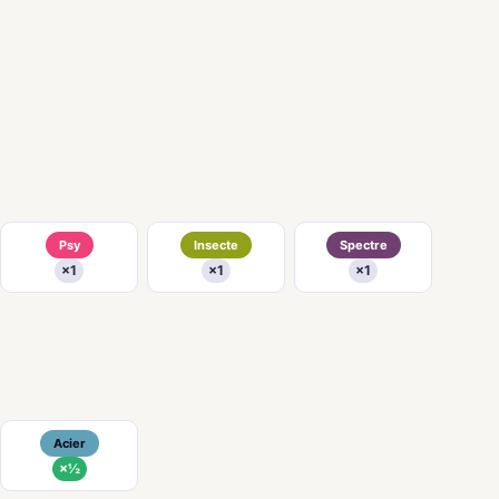
Psy
Insecte
Spectre
×1
×1
×1
Acier
×½