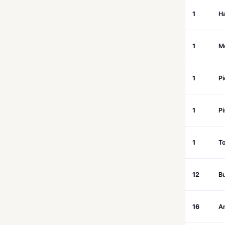
1
H
1
M
1
Pi
1
Pi
1
To
12
Bu
16
A