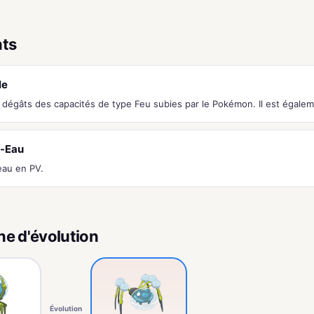
nts
le
s dégâts des capacités de type Feu subies par le Pokémon. Il est égale
-Eau
eau en PV.
ne d'évolution
Évolution