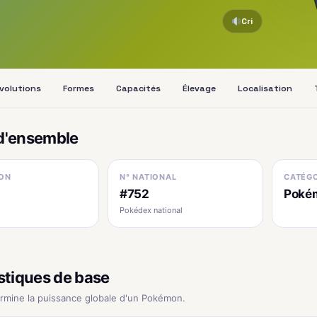
Cri
volutions
Formes
Capacités
Élevage
Localisation
d'ensemble
ON
N° NATIONAL
CATÉGO
#752
Poké
Pokédex national
stiques de base
ermine la puissance globale d'un Pokémon.