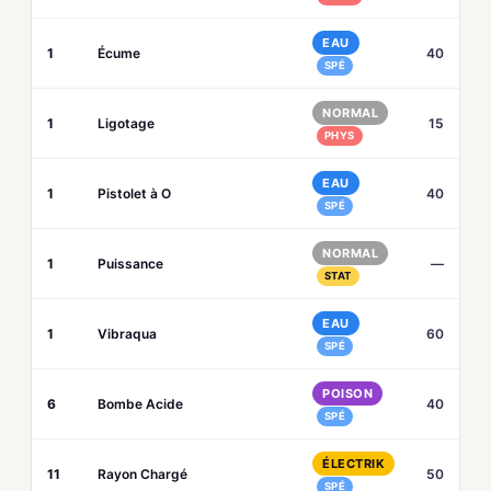
EAU
1
Écume
40
SPÉ
NORMAL
1
Ligotage
15
PHYS
EAU
1
Pistolet à O
40
SPÉ
NORMAL
1
Puissance
—
STAT
EAU
1
Vibraqua
60
SPÉ
POISON
6
Bombe Acide
40
SPÉ
ÉLECTRIK
11
Rayon Chargé
50
SPÉ