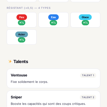
RÉSISTANT (×0,5) — 4 TYPES
Feu
Eau
Glace
×½
×½
×½
Acier
×½
Talents
Ventouse
TALENT 1
Fixe solidement le corps.
Sniper
TALENT 2
Booste les capacités qui sont des coups critiques.