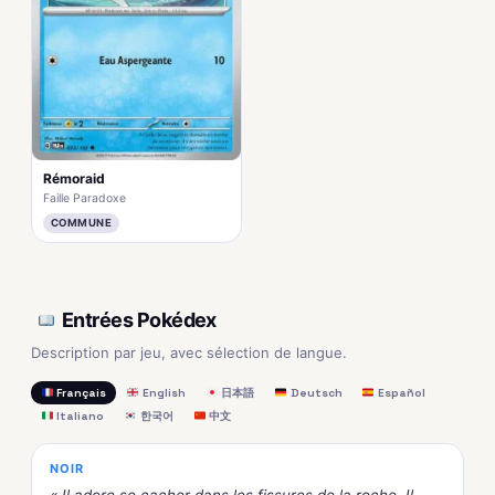
Rémoraid
Faille Paradoxe
COMMUNE
Entrées Pokédex
Description par jeu, avec sélection de langue.
Français
English
日本語
Deutsch
Español
Italiano
한국어
中文
NOIR
« Il adore se cacher dans les fissures de la roche. Il