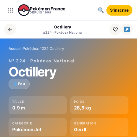
Aller au contenu
Pokémon France
S'inscrire
DEPUIS 1999
Octillery
←
♡
#224 · Pokédex National
Accueil
›
Pokédex
›
#224 Octillery
N° 224 · Pokédex National
Octillery
Eau
TAILLE
POIDS
0,9 m
28,5 kg
CATÉGORIE
GÉNÉRATION
Pokémon Jet
Gen II