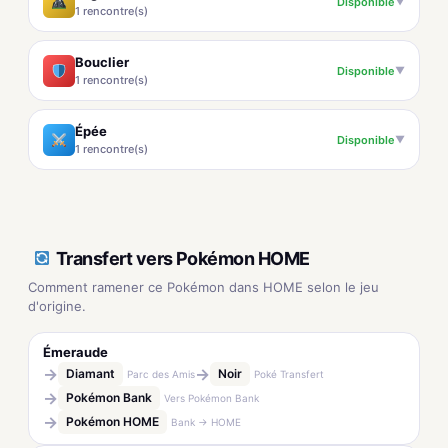
Disponible
▼
1 rencontre(s)
Bouclier
Disponible
▼
1 rencontre(s)
Épée
Disponible
▼
1 rencontre(s)
Transfert vers Pokémon HOME
Comment ramener ce Pokémon dans HOME selon le jeu
d'origine.
Émeraude
→
→
Diamant
Noir
Parc des Amis
Poké Transfert
→
Pokémon Bank
Vers Pokémon Bank
→
Pokémon HOME
Bank → HOME