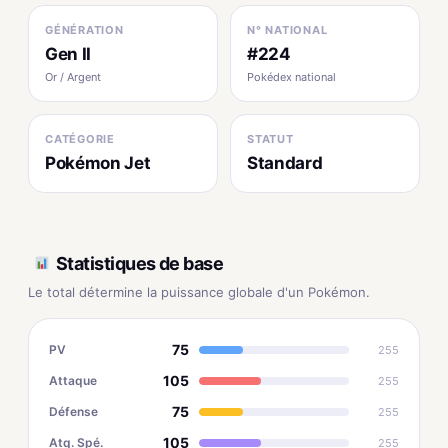
GÉNÉRATION
N° NATIONAL
Gen II
#224
Or / Argent
Pokédex national
CATÉGORIE
STATUT
Pokémon Jet
Standard
Statistiques de base
Le total détermine la puissance globale d'un Pokémon.
75
PV
255
105
Attaque
255
75
Défense
255
105
Atq. Spé.
255