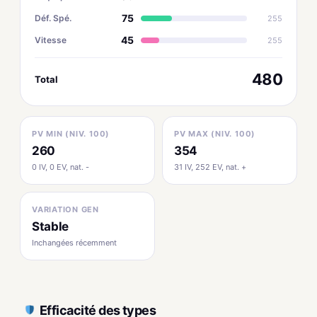
75
Déf. Spé.
255
45
Vitesse
255
480
Total
PV MIN (NIV. 100)
PV MAX (NIV. 100)
260
354
0 IV, 0 EV, nat. -
31 IV, 252 EV, nat. +
VARIATION GEN
Stable
Inchangées récemment
Efficacité des types