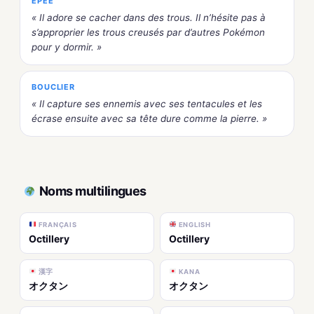
ÉPÉE
« Il adore se cacher dans des trous. Il n’hésite pas à
s’approprier les trous creusés par d’autres Pokémon
pour y dormir. »
BOUCLIER
« Il capture ses ennemis avec ses tentacules et les
écrase ensuite avec sa tête dure comme la pierre. »
Noms multilingues
FRANÇAIS
ENGLISH
Octillery
Octillery
漢字
KANA
オクタン
オクタン