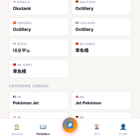
ROMAJI
DEUTSCH
Okutank
Octillery
ESPAÑOL
ITALIANO
Octillery
Octillery
한국어
ZH-HANS
대포무노
章鱼桶
ZH-HANT
章魚桶
CATÉGORIE (GENUS)
FR
EN
Pokémon Jet
Jet Pokémon
JP
DE
ふんしゃポケモン
Hochdruck-Pokémon
Accueil
Pokédex
JCC
Profil