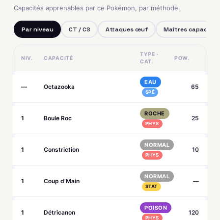
Capacités apprenables par ce Pokémon, par méthode.
Par niveau
CT / CS
Attaques œuf
Maîtres capacités
TYPE ·
NIV.
CAPACITÉ
POW.
CAT.
EAU
—
Octazooka
65
SPÉ
ROCHE
1
Boule Roc
25
PHYS
NORMAL
1
Constriction
10
PHYS
NORMAL
1
Coup d’Main
—
STAT
POISON
1
Détricanon
120
PHYS