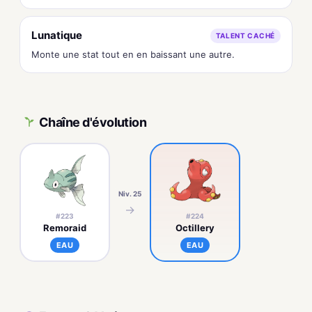
Lunatique
TALENT CACHÉ
Monte une stat tout en en baissant une autre.
Chaîne d'évolution
Niv. 25
→
#223
#224
Remoraid
Octillery
EAU
EAU