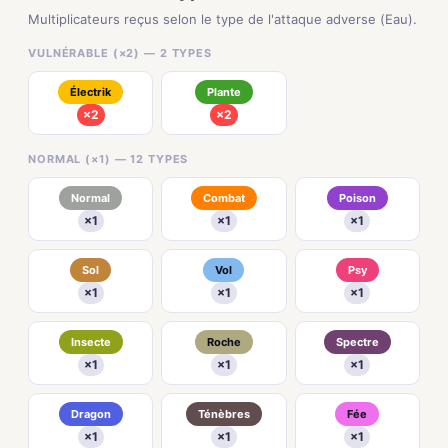
Multiplicateurs reçus selon le type de l'attaque adverse (Eau).
VULNÉRABLE (×2) — 2 TYPES
Électrik
Plante
×2
×2
NORMAL (×1) — 12 TYPES
Normal
Combat
Poison
×1
×1
×1
Sol
Vol
Psy
×1
×1
×1
Insecte
Roche
Spectre
×1
×1
×1
Dragon
Ténèbres
Fée
×1
×1
×1