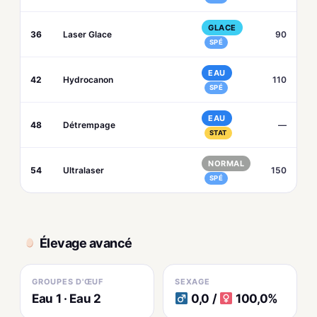
GLACE
36
Laser Glace
90
SPÉ
EAU
42
Hydrocanon
110
SPÉ
EAU
48
Détrempage
—
STAT
NORMAL
54
Ultralaser
150
SPÉ
Élevage avancé
GROUPES D'ŒUF
SEXAGE
Eau 1 · Eau 2
0,0 /
100,0%