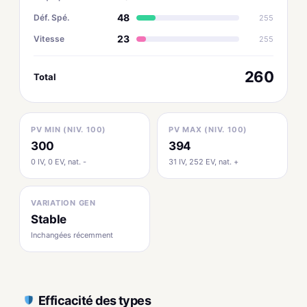
48
Déf. Spé.
255
23
Vitesse
255
260
Total
PV MIN (NIV. 100)
PV MAX (NIV. 100)
300
394
0 IV, 0 EV, nat. -
31 IV, 252 EV, nat. +
VARIATION GEN
Stable
Inchangées récemment
Efficacité des types