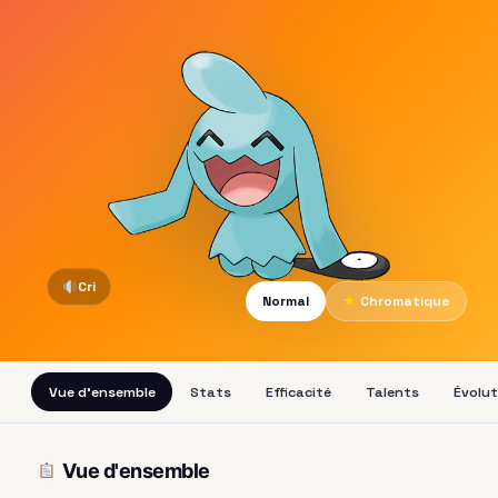
Cri
Normal
★
Chromatique
Vue d'ensemble
Stats
Efficacité
Talents
Évolut
Vue d'ensemble