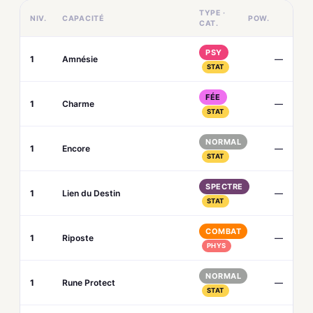
TYPE ·
NIV.
CAPACITÉ
POW.
CAT.
PSY
1
Amnésie
—
STAT
FÉE
1
Charme
—
STAT
NORMAL
1
Encore
—
STAT
SPECTRE
1
Lien du Destin
—
STAT
COMBAT
1
Riposte
—
PHYS
NORMAL
1
Rune Protect
—
STAT