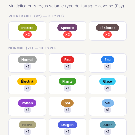
Multiplicateurs reçus selon le type de l'attaque adverse (Psy).
VULNÉRABLE (×2) — 3 TYPES
Insecte
Spectre
Ténèbres
×2
×2
×2
NORMAL (×1) — 13 TYPES
Normal
Feu
Eau
×1
×1
×1
Électrik
Plante
Glace
×1
×1
×1
Poison
Sol
Vol
×1
×1
×1
Roche
Dragon
Acier
×1
×1
×1