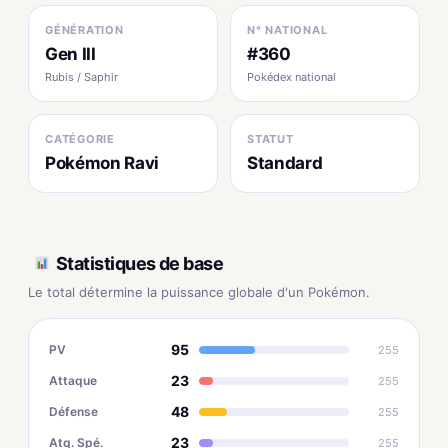
GÉNÉRATION
N° NATIONAL
Gen III
#360
Rubis / Saphir
Pokédex national
CATÉGORIE
STATUT
Pokémon Ravi
Standard
Statistiques de base
Le total détermine la puissance globale d'un Pokémon.
95
PV
255
23
Attaque
255
48
Défense
255
23
Atq. Spé.
255