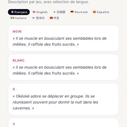
Description par jeu, avec sélection de langue.
Français
English
日本語
Deutsch
Español
Italiano
한국어
中文
NOIR
« Il se muscle en bousculant ses semblables lors de
mêlées. Il raffole des fruits sucrés. »
BLANC
« Il se muscle en bousculant ses semblables lors de
mêlées. Il raffole des fruits sucrés. »
X
« Okéoké adore se déplacer en groupe. Ils se
réunissent souvent pour dormir la nuit dans les
cavernes. »
Y