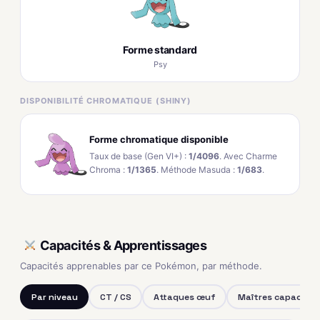
Forme standard
Psy
DISPONIBILITÉ CHROMATIQUE (SHINY)
Forme chromatique disponible
Taux de base (Gen VI+) :
1/4096
. Avec Charme
Chroma :
1/1365
. Méthode Masuda :
1/683
.
Capacités & Apprentissages
Capacités apprenables par ce Pokémon, par méthode.
Par niveau
CT / CS
Attaques œuf
Maîtres capacités