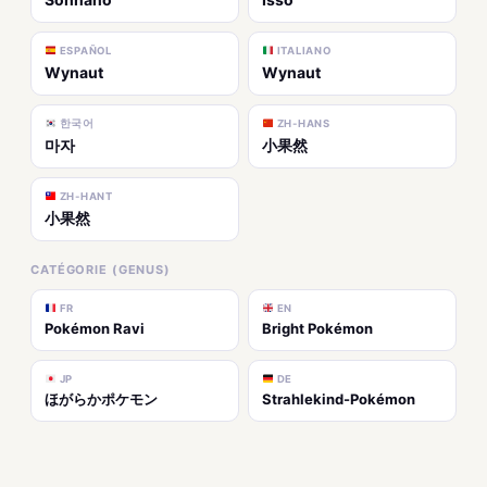
ESPAÑOL
ITALIANO
Wynaut
Wynaut
한국어
ZH-HANS
마자
小果然
ZH-HANT
小果然
CATÉGORIE (GENUS)
FR
EN
Pokémon Ravi
Bright Pokémon
JP
DE
ほがらかポケモン
Strahlekind-Pokémon