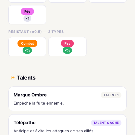
Fée
×1
RÉSISTANT (×0,5) — 2 TYPES
Combat
Psy
×½
×½
Talents
Marque Ombre
TALENT 1
Empêche la fuite ennemie.
Télépathe
TALENT CACHÉ
Anticipe et évite les attaques de ses alliés.