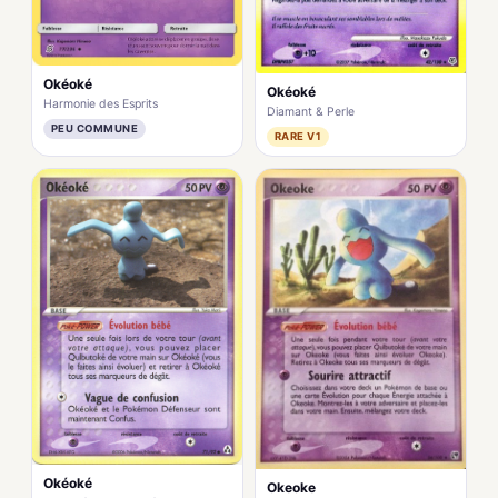
Okéoké
Okéoké
Harmonie des Esprits
Diamant & Perle
PEU COMMUNE
RARE V1
Okéoké
Okeoke