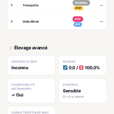
NORMAL
1
Trempette
—
STAT
PSY
1
Voile Miroir
—
SPÉ
Élevage avancé
GROUPES D'ŒUF
SEXAGE
Inconnu
0,0 /
100,0%
COMPATIBILITÉ
POKÉRUS
MÉTAMORPH
Sensible
✓ Oui
EV ×2 si infecté
CARACTÉRISTIQUE MAX