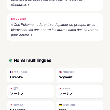
s’endurcir. »
BOUCLIER
« Ces Pokémon adorent se déplacer en groupe. Ils se
blottissent les uns contre les autres dans des cavernes
pour dormir. »
Noms multilingues
FRANÇAIS
ENGLISH
Okéoké
Wynaut
漢字
KANA
ソーナノ
ソーナノ
ROMAJI
DEUTSCH
Sohnano
Isso