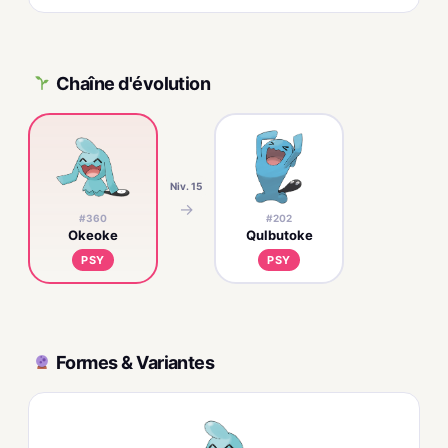
Chaîne d'évolution
Niv. 15
→
#360
#202
Okeoke
Qulbutoke
PSY
PSY
Formes & Variantes