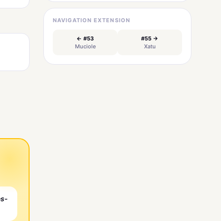
NAVIGATION EXTENSION
← #53
#55 →
Muciole
Xatu
es-