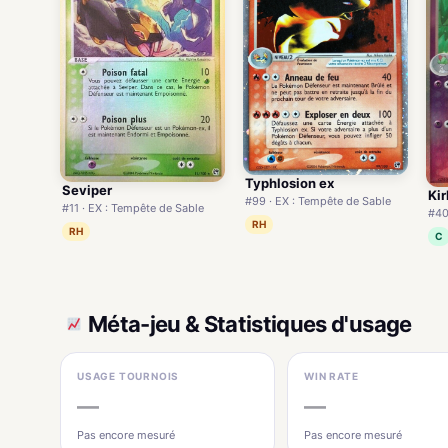
Typhlosion ex
Seviper
Kir
#99 · EX : Tempête de Sable
#11 · EX : Tempête de Sable
#40
RH
RH
C
Méta-jeu & Statistiques d'usage
USAGE TOURNOIS
WIN RATE
—
—
Pas encore mesuré
Pas encore mesuré