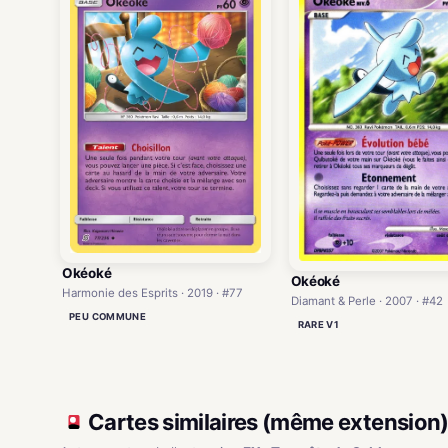
Okéoké
Okéoké
Harmonie des Esprits · 2019 · #77
Diamant & Perle · 2007 · #42
PEU COMMUNE
RARE V1
Cartes similaires (même extension