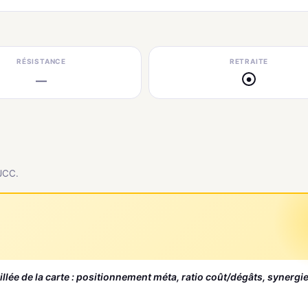
RÉSISTANCE
RETRAITE
—
●
 JCC.
aillée de la carte : positionnement méta, ratio coût/dégâts, synergi