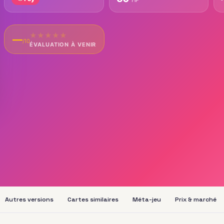
★
★
★
★
★
—
/10
ÉVALUATION À VENIR
Autres versions
Cartes similaires
Méta-jeu
Prix & marché