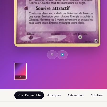
♡
C
Vue d'ensemble
Attaques
Avis expert
Combos