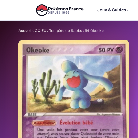
Aller au contenu
Pokémon France
Jeux & Guides
▾
DEPUIS 1999
Accueil
›
JCC
›
EX : Tempête de Sable
›
#54 Okeoke