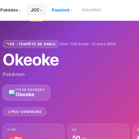
Actualités
Pokédex
JCC
Passlord
▾
▾
▾
·
#54 / 100
·
Sortie : 12 mars 2004
EX : TEMPÊTE DE SABLE
Okeoke
Pokémon
FICHE POKÉDEX
Okeoke
PEU COMMUNE
TYPE
PV
50
Psy
HP