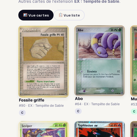
Autres cartes de l'extension
EX : Tempête de Sable
.
Vue cartes
Vue liste
Abo
Mu
Fossile griffe
#64 · EX : Tempête de Sable
#53
#90 · EX : Tempête de Sable
C
C
C