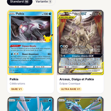
Standard
Variante
16
1
Palkia
Arceus, Dialga et Palkia
Célébrations
Éclipse Cosmique
RARE V1
ULTRA RARE V1