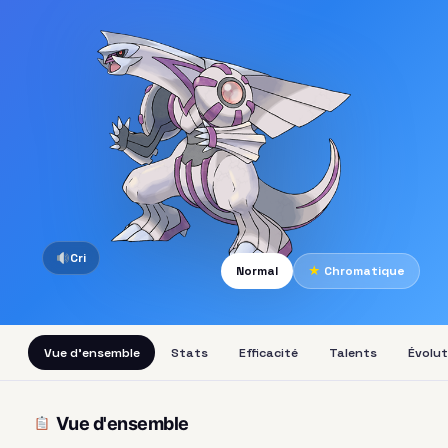
Cri
Normal
★
Chromatique
Vue d'ensemble
Stats
Efficacité
Talents
Évolut
Vue d'ensemble