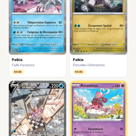
Palkia
Palkia
Faille Paradoxe
Étincelles Déferlantes
RARE
RARE