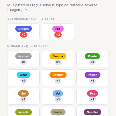
Multiplicateurs reçus selon le type de l'attaque adverse
(Dragon / Eau).
VULNÉRABLE (×2) — 2 TYPES
Dragon
Fée
×2
×2
NORMAL (×1) — 13 TYPES
Normal
Électrik
Plante
×1
×1
×1
Glace
Combat
Poison
×1
×1
×1
Sol
Vol
Psy
×1
×1
×1
Insecte
Roche
Spectre