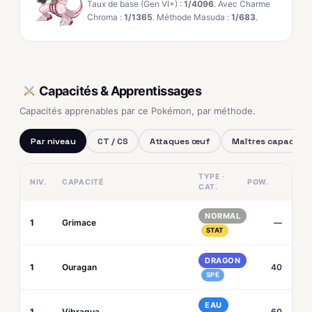
Taux de base (Gen VI+) :
1/4096
. Avec Charme
Chroma :
1/1365
. Méthode Masuda :
1/683
.
Capacités & Apprentissages
Capacités apprenables par ce Pokémon, par méthode.
Par niveau
CT / CS
Attaques œuf
Maîtres capacités
TYPE ·
NIV.
CAPACITÉ
POW.
CAT.
NORMAL
1
Grimace
—
STAT
DRAGON
1
Ouragan
40
SPÉ
EAU
1
Vibraqua
60