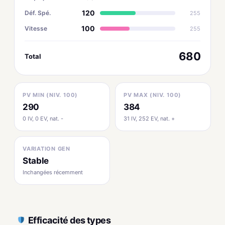
120
Déf. Spé.
255
100
Vitesse
255
680
Total
PV MIN (NIV. 100)
PV MAX (NIV. 100)
290
384
0 IV, 0 EV, nat. -
31 IV, 252 EV, nat. +
VARIATION GEN
Stable
Inchangées récemment
Efficacité des types