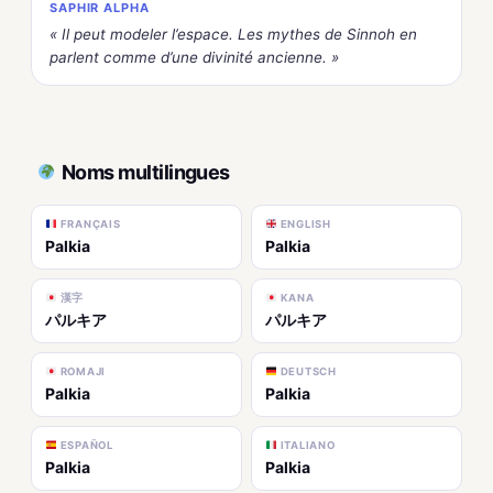
SAPHIR ALPHA
« Il peut modeler l’espace. Les mythes de Sinnoh en
parlent comme d’une divinité ancienne. »
Noms multilingues
FRANÇAIS
ENGLISH
Palkia
Palkia
漢字
KANA
パルキア
パルキア
ROMAJI
DEUTSCH
Palkia
Palkia
ESPAÑOL
ITALIANO
Palkia
Palkia