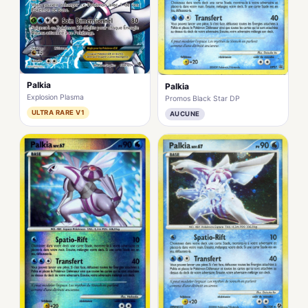
Palkia
Palkia
Explosion Plasma
Promos Black Star DP
ULTRA RARE V1
AUCUNE