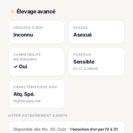
Élevage avancé
GROUPES D'ŒUF
SEXAGE
Inconnu
Asexué
COMPATIBILITÉ
POKÉRUS
MÉTAMORPH
Sensible
✓ Oui
EV ×2 si infecté
CARACTÉRISTIQUE MAX
Atq. Spé.
Highest base stat
HYPER-ENTRAÎNEMENT & MINTS
Disponible dès Niv. 50. Coût :
1 bouchon d'or par IV à 31