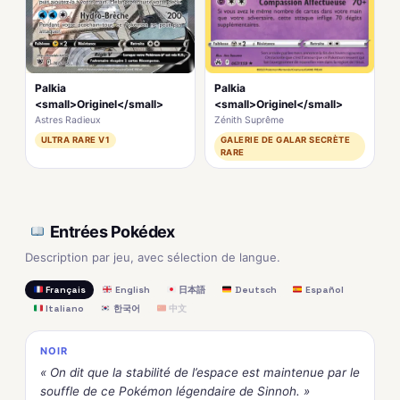
Palkia
Palkia
<small>Originel</small>
<small>Originel</small>
Astres Radieux
Zénith Suprême
ULTRA RARE V1
GALERIE DE GALAR SECRÈTE
RARE
Entrées Pokédex
Description par jeu, avec sélection de langue.
Français
English
日本語
Deutsch
Español
Italiano
한국어
中文
NOIR
« On dit que la stabilité de l’espace est maintenue par le
souffle de ce Pokémon légendaire de Sinnoh. »