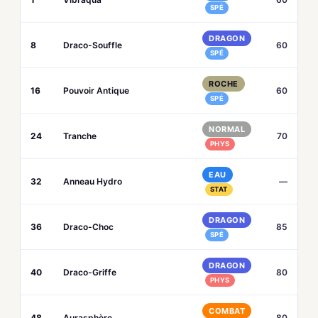
SPÉ
DRAGON
8
Draco-Souffle
60
SPÉ
ROCHE
16
Pouvoir Antique
60
SPÉ
NORMAL
24
Tranche
70
PHYS
EAU
32
Anneau Hydro
—
STAT
DRAGON
36
Draco-Choc
85
SPÉ
DRAGON
40
Draco-Griffe
80
PHYS
COMBAT
48
Aurasphère
80