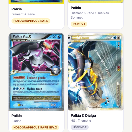
Palkia
Palkia
Diamant & Perle : Duels au
Diamant & Perle
Sommet
HOLOGRAPHIQUE RARE
RARE V1
Palkia & Dialga
Palkia
HS : Triomphe
Platine
LÉGENDE
HOLOGRAPHIQUE RARE NIV.X