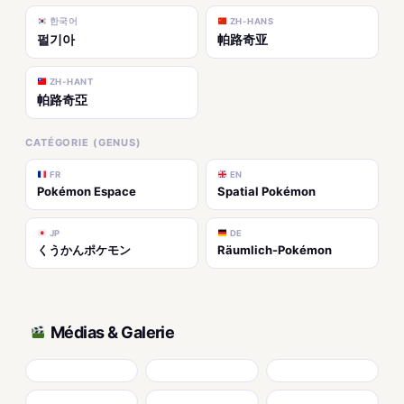
한국어
ZH-HANS
펄기아
帕路奇亚
ZH-HANT
帕路奇亞
CATÉGORIE (GENUS)
FR
EN
Pokémon Espace
Spatial Pokémon
JP
DE
くうかんポケモン
Räumlich-Pokémon
Médias & Galerie