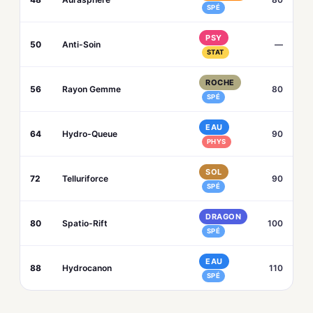
SPÉ
PSY
50
Anti-Soin
—
STAT
ROCHE
56
Rayon Gemme
80
SPÉ
EAU
64
Hydro-Queue
90
PHYS
SOL
72
Telluriforce
90
SPÉ
DRAGON
80
Spatio-Rift
100
SPÉ
EAU
88
Hydrocanon
110
SPÉ