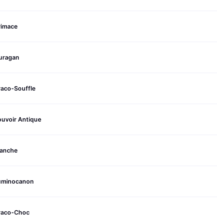
rimace
uragan
raco-Souffle
ouvoir Antique
ranche
uminocanon
raco-Choc