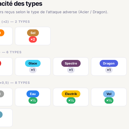
acité des types
urs reçus selon le type de l'attaque adverse (Acier / Dragon).
 (×2) — 2 TYPES
t
Sol
×2
) — 6 TYPES
Glace
Spectre
Dragon
×1
×1
×1
×0,5) — 8 TYPES
l
Eau
Électrik
Vol
×½
×½
×½