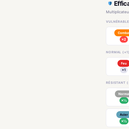
Effic
Multiplicate
VULNÉRABLE
Comba
×2
NORMAL (×1
Feu
×1
RÉSISTANT (
Norma
×½
Acier
×½