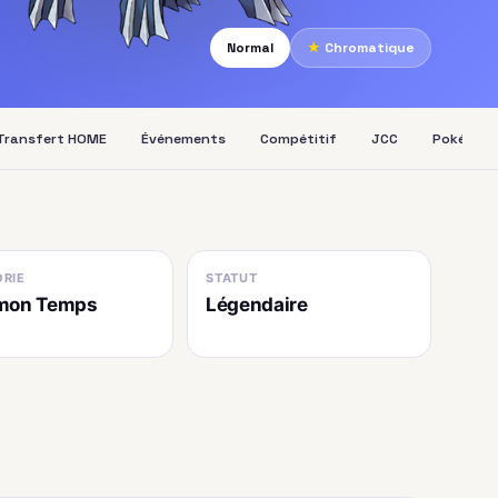
Normal
★
Chromatique
Transfert HOME
Événements
Compétitif
JCC
Pokédex
RIE
STATUT
mon Temps
Légendaire