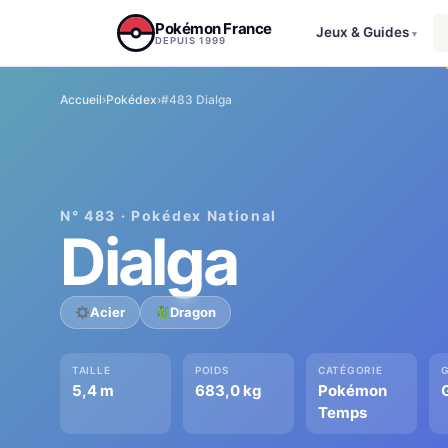
Aller au contenu
Pokémon France
Jeux & Guides
▾
DEPUIS 1999
Accueil
›
Pokédex
›
#483 Dialga
N° 483 · Pokédex National
Dialga
Acier
Dragon
TAILLE
POIDS
CATÉGORIE
5,4 m
683,0 kg
Pokémon
Temps