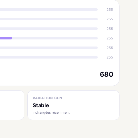
255
255
255
255
255
255
680
VARIATION GEN
Stable
Inchangées récemment