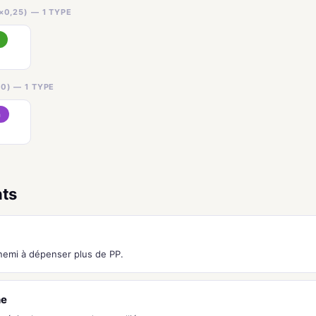
×0,25) — 1 TYPE
0) — 1 TYPE
n
nts
nnemi à dépenser plus de PP.
he