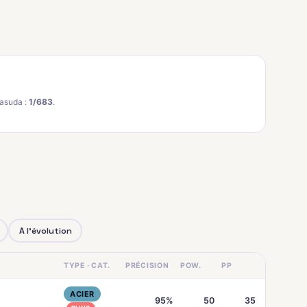
asuda :
1/683
.
À l'évolution
TYPE · CAT.
PRÉCISION
POW.
PP
ACIER
95%
50
35