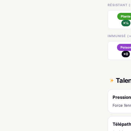
RÉSISTANT (
Plante
×¼
IMMUNISÉ (×
Poiso
×0
Tale
Pression
Force l’e
Télépat