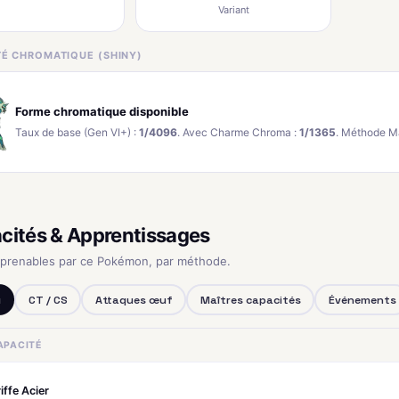
Variant
ITÉ CHROMATIQUE (SHINY)
Forme chromatique disponible
Taux de base (Gen VI+) :
1/4096
. Avec Charme Chroma :
1/1365
. Méthode M
cités & Apprentissages
pprenables par ce Pokémon, par méthode.
u
CT / CS
Attaques œuf
Maîtres capacités
Événements
APACITÉ
iffe Acier