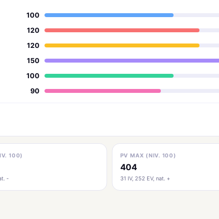
100
120
120
150
100
90
IV. 100)
PV MAX (NIV. 100)
404
t. -
31 IV, 252 EV, nat. +