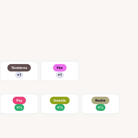
Ténèbres
Fée
×1
×1
Psy
Insecte
Roche
×½
×½
×½