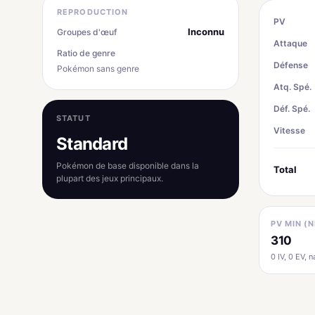
REPRODUCTION
PV
Inconnu
Groupes d'œuf
Attaque
Ratio de genre
Défense
Pokémon sans genre
Atq. Spé.
Déf. Spé.
STATUT
Vitesse
Standard
Pokémon de base disponible dans la
Total
plupart des jeux principaux.
PV MIN (N
310
0 IV, 0 EV, na