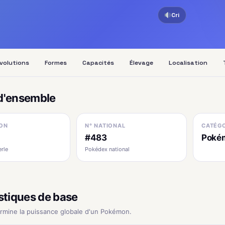
Cri
volutions
Formes
Capacités
Élevage
Localisation
d'ensemble
ON
N° NATIONAL
CATÉGO
#483
Poké
erle
Pokédex national
stiques de base
ermine la puissance globale d'un Pokémon.