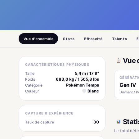
Vue d'ensemble
Stats
Efficacité
Talents
É
Vue 
CARACTÉRISTIQUES PHYSIQUES
5,4 m / 17'9"
Taille
GÉNÉRATI
683,0 kg / 1 505,8 lbs
Poids
Gen IV
Pokémon Temps
Catégorie
Blanc
Couleur
Diamant / P
CAPTURE & EXPÉRIENCE
Stati
30
Taux de capture
Le total dét