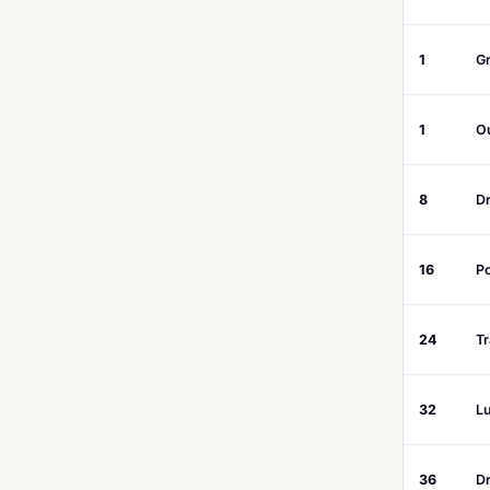
1
G
1
O
8
D
16
P
24
T
32
L
36
D