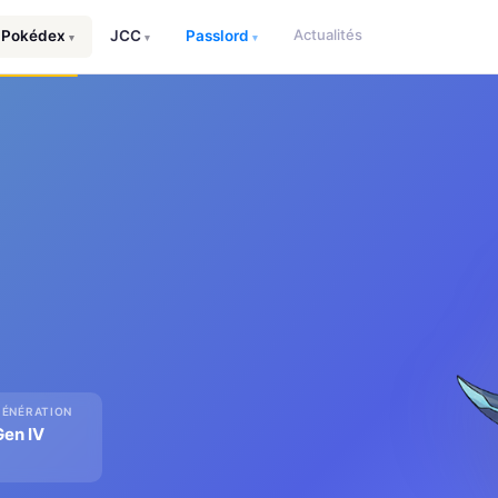
Actualités
Pokédex
JCC
Passlord
▾
▾
▾
GÉNÉRATION
Gen IV