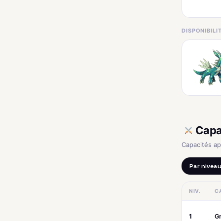
DISPONIBIL
Capa
Capacités a
Par nivea
NIV.
C
1
Gr