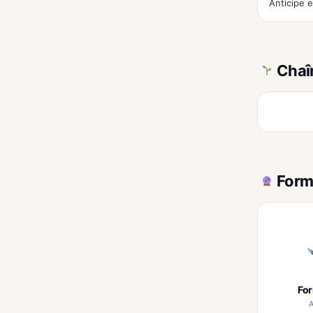
Anticipe e
Chaî
Form
Fo
A