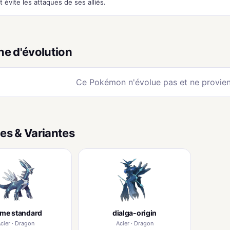
t évite les attaques de ses alliés.
ne d'évolution
Ce Pokémon n'évolue pas et ne provien
es & Variantes
rme standard
dialga-origin
cier · Dragon
Acier · Dragon