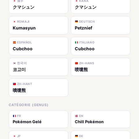
漢字
KANA
クマシュン
クマシュン
ROMAJI
DEUTSCH
Kumasyun
Petznief
ESPAÑOL
ITALIANO
Cubchoo
Cubchoo
한국어
ZH-HANS
코고미
喷嚏熊
ZH-HANT
噴嚏熊
CATÉGORIE (GENUS)
FR
EN
Pokémon Gelé
Chill Pokémon
JP
DE