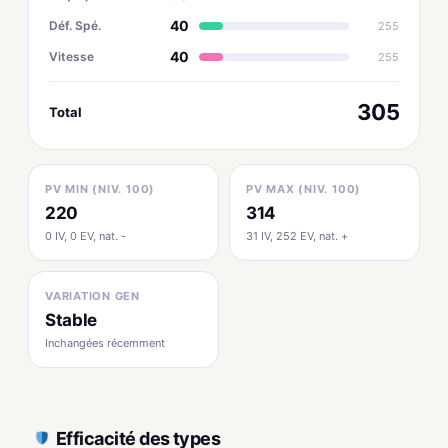
40
Déf. Spé.
255
40
Vitesse
255
305
Total
PV MIN (NIV. 100)
PV MAX (NIV. 100)
220
314
0 IV, 0 EV, nat. -
31 IV, 252 EV, nat. +
VARIATION GEN
Stable
Inchangées récemment
Efficacité des types