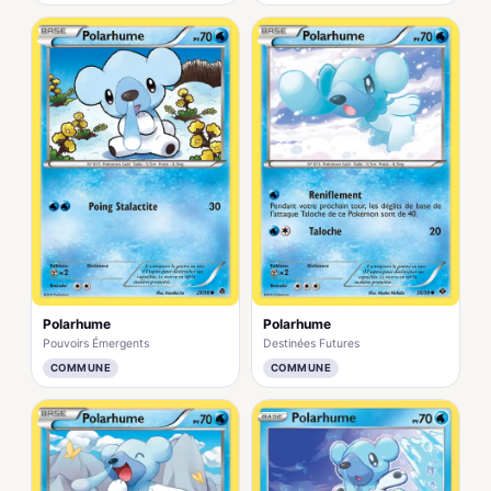
Polarhume
Polarhume
Pouvoirs Émergents
Destinées Futures
COMMUNE
COMMUNE