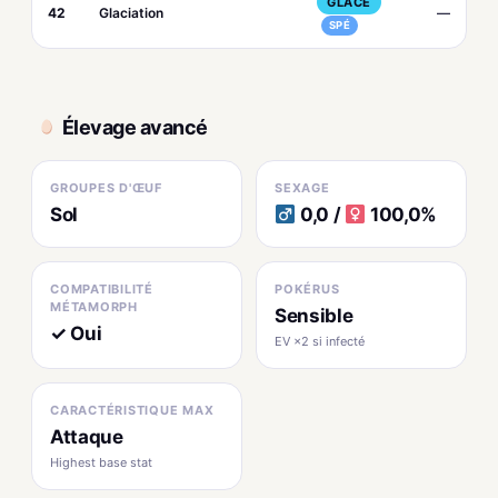
GLACE
42
Glaciation
—
SPÉ
Élevage avancé
GROUPES D'ŒUF
SEXAGE
Sol
0,0 /
100,0%
COMPATIBILITÉ
POKÉRUS
MÉTAMORPH
Sensible
✓ Oui
EV ×2 si infecté
CARACTÉRISTIQUE MAX
Attaque
Highest base stat