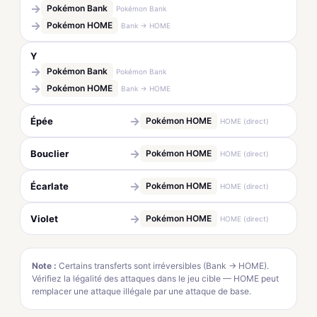
→
Pokémon Bank
Pokémon Bank
→
Pokémon HOME
Bank → HOME
Y
→
Pokémon Bank
Pokémon Bank
→
Pokémon HOME
Bank → HOME
→
Épée
Pokémon HOME
HOME (direct)
→
Bouclier
Pokémon HOME
HOME (direct)
→
Écarlate
Pokémon HOME
HOME (direct)
→
Violet
Pokémon HOME
HOME (direct)
Note :
Certains transferts sont irréversibles (Bank → HOME).
Vérifiez la légalité des attaques dans le jeu cible — HOME peut
remplacer une attaque illégale par une attaque de base.