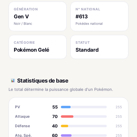
GÉNÉRATION
N° NATIONAL
Gen V
#613
Noir / Blanc
Pokédex national
CATÉGORIE
STATUT
Pokémon Gelé
Standard
Statistiques de base
Le total détermine la puissance globale d'un Pokémon.
55
PV
255
70
Attaque
255
40
Défense
255
60
Atq. Spé.
255