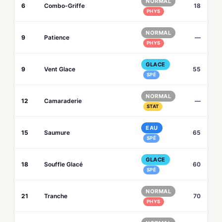
NORMAL
6
Combo-Griffe
18
PHYS
NORMAL
9
Patience
—
PHYS
GLACE
9
Vent Glace
55
SPÉ
NORMAL
12
Camaraderie
—
STAT
EAU
15
Saumure
65
SPÉ
GLACE
18
Souffle Glacé
60
SPÉ
NORMAL
21
Tranche
70
PHYS