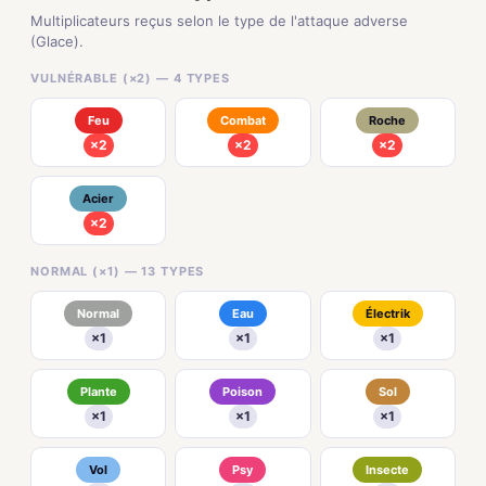
Multiplicateurs reçus selon le type de l'attaque adverse
(Glace).
VULNÉRABLE (×2) — 4 TYPES
Feu
Combat
Roche
×2
×2
×2
Acier
×2
NORMAL (×1) — 13 TYPES
Normal
Eau
Électrik
×1
×1
×1
Plante
Poison
Sol
×1
×1
×1
Vol
Psy
Insecte