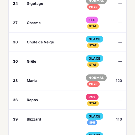
NORMAL
24
Gigotage
—
PHYS
FÉE
27
Charme
—
STAT
GLACE
30
Chute de Neige
—
STAT
GLACE
30
Grêle
—
STAT
NORMAL
33
Mania
120
PHYS
PSY
36
Repos
—
STAT
GLACE
39
Blizzard
110
SPÉ