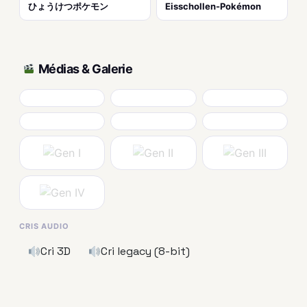
ひょうけつポケモン
Eisschollen-Pokémon
Médias & Galerie
CRIS AUDIO
Cri 3D
Cri legacy (8-bit)