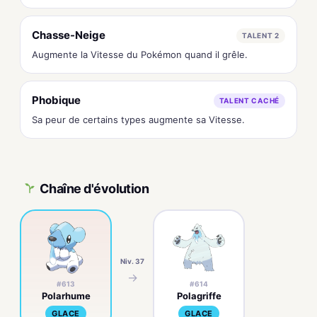
Chasse-Neige
TALENT 2
Augmente la Vitesse du Pokémon quand il grêle.
Phobique
TALENT CACHÉ
Sa peur de certains types augmente sa Vitesse.
Chaîne d'évolution
Niv. 37
→
#613
#614
Polarhume
Polagriffe
GLACE
GLACE