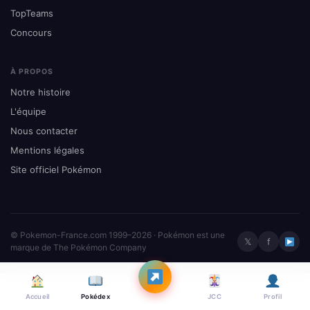
TopTeams
Concours
À PROPOS
Notre histoire
L'équipe
Nous contacter
Mentions légales
Site officiel Pokémon
© Pokemon-France.com 1999–2026 · Pokémon est une
𝕏
f
marque de The Pokémon Company
Accueil
Pokédex
JCC
Profil