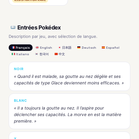
Entrées Pokédex
Description par jeu, avec sélection de langue.
Français
English
日本語
Deutsch
Español
Italiano
한국어
中文
NOIR
« Quand il est malade, sa goutte au nez dégèle et ses
capacités de type Glace deviennent moins efficaces. »
BLANC
« Il a toujours la goutte au nez. Il l’aspire pour
déclencher ses capacités. La morve en est la matière
première. »
X