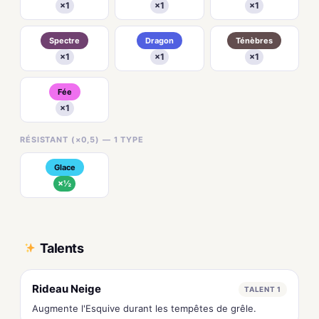
×1
×1
×1
Spectre
Dragon
Ténèbres
×1
×1
×1
Fée
×1
RÉSISTANT (×0,5) — 1 TYPE
Glace
×½
Talents
Rideau Neige
TALENT 1
Augmente l'Esquive durant les tempêtes de grêle.