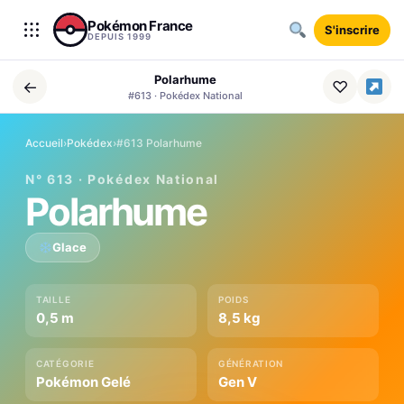
Aller au contenu
Pokémon France
S'inscrire
DEPUIS 1999
Polarhume
←
♡
#613 · Pokédex National
Accueil
›
Pokédex
›
#613 Polarhume
N° 613 · Pokédex National
Polarhume
Glace
TAILLE
POIDS
0,5 m
8,5 kg
CATÉGORIE
GÉNÉRATION
Pokémon Gelé
Gen V