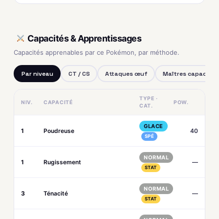
Capacités & Apprentissages
Capacités apprenables par ce Pokémon, par méthode.
Par niveau
CT / CS
Attaques œuf
Maîtres capacités
TYPE ·
NIV.
CAPACITÉ
POW.
CAT.
GLACE
1
Poudreuse
40
SPÉ
NORMAL
1
Rugissement
—
STAT
NORMAL
3
Ténacité
—
STAT