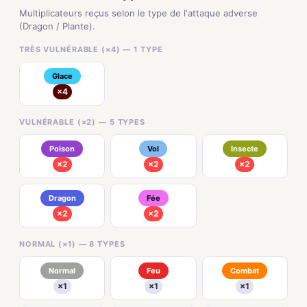
Multiplicateurs reçus selon le type de l'attaque adverse
(Dragon / Plante).
TRÈS VULNÉRABLE (×4) — 1 TYPE
Glace
×4
VULNÉRABLE (×2) — 5 TYPES
Poison
Vol
Insecte
×2
×2
×2
Dragon
Fée
×2
×2
NORMAL (×1) — 8 TYPES
Normal
Feu
Combat
×1
×1
×1