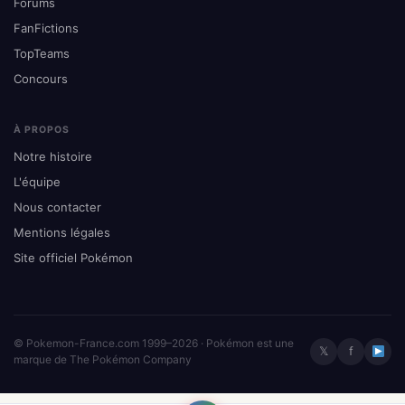
Forums
FanFictions
TopTeams
Concours
À PROPOS
Notre histoire
L'équipe
Nous contacter
Mentions légales
Site officiel Pokémon
© Pokemon-France.com 1999–2026 · Pokémon est une
𝕏
f
marque de The Pokémon Company