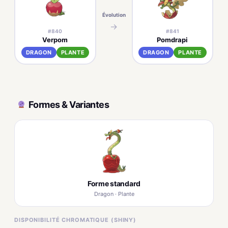
Évolution
Évo
→
#840
#841
Verpom
Pomdrapi
DRAGON
PLANTE
DRAGON
PLANTE
Formes & Variantes
Forme standard
Dragon · Plante
DISPONIBILITÉ CHROMATIQUE (SHINY)