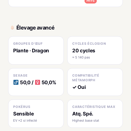
PHYS
Élevage avancé
GROUPES D'ŒUF
CYCLES ÉCLOSION
Plante · Dragon
20 cycles
≈ 5 140 pas
SEXAGE
COMPATIBILITÉ
MÉTAMORPH
50,0 /
50,0%
✓ Oui
POKÉRUS
CARACTÉRISTIQUE MAX
Sensible
Atq. Spé.
EV ×2 si infecté
Highest base stat