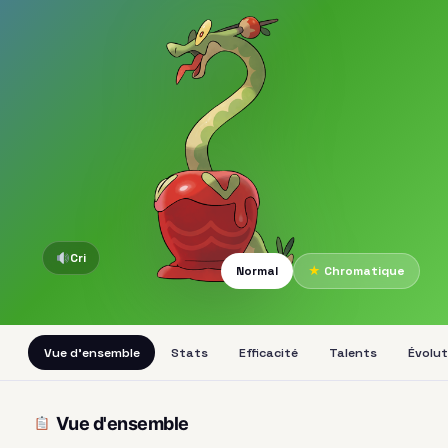
Cri
Normal
★
Chromatique
Vue d'ensemble
Stats
Efficacité
Talents
Évolut
Vue d'ensemble