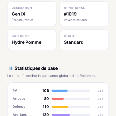
GÉNÉRATION
N° NATIONAL
Gen IX
#1019
Écarlate / Violet
Pokédex national
CATÉGORIE
STATUT
Hydre Pomme
Standard
Statistiques de base
Le total détermine la puissance globale d'un Pokémon.
106
PV
255
80
Attaque
255
110
Défense
255
120
Atq. Spé.
255