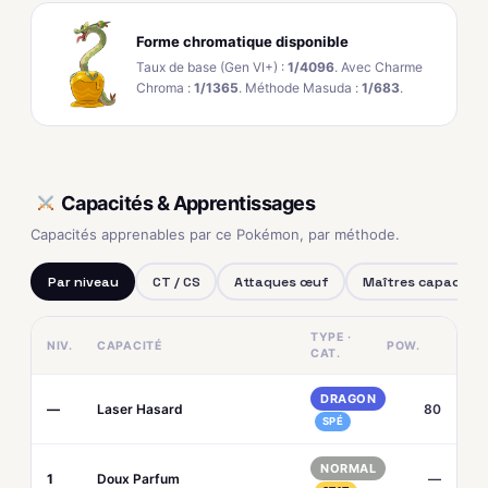
Forme chromatique disponible
Taux de base (Gen VI+) :
1/4096
. Avec Charme
Chroma :
1/1365
. Méthode Masuda :
1/683
.
Capacités & Apprentissages
Capacités apprenables par ce Pokémon, par méthode.
Par niveau
CT / CS
Attaques œuf
Maîtres capacités
TYPE ·
NIV.
CAPACITÉ
POW.
CAT.
DRAGON
—
Laser Hasard
80
SPÉ
NORMAL
1
Doux Parfum
—