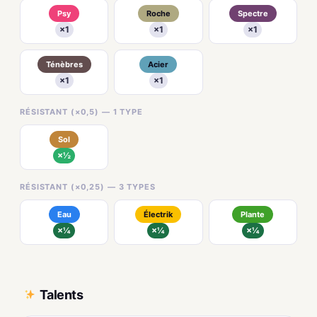
Psy
Roche
Spectre
×1
×1
×1
Ténèbres
Acier
×1
×1
RÉSISTANT (×0,5) — 1 TYPE
Sol
×½
RÉSISTANT (×0,25) — 3 TYPES
Eau
Électrik
Plante
×¼
×¼
×¼
Talents