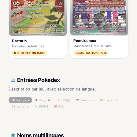
Pomdramour
Dratatin
Mascarade Crépusculaire
Étincelles Déferlantes
ILLUSTRATION RARE
ILLUSTRATION RARE
Entrées Pokédex
Description par jeu, avec sélection de langue.
Français
English
日本語
Deutsch
Español
Italiano
한국어
中文
Noms multilingues