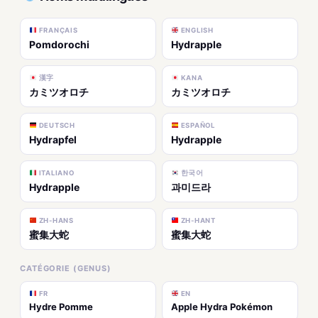
FRANÇAIS
ENGLISH
Pomdorochi
Hydrapple
漢字
KANA
カミツオロチ
カミツオロチ
DEUTSCH
ESPAÑOL
Hydrapfel
Hydrapple
ITALIANO
한국어
Hydrapple
과미드라
ZH-HANS
ZH-HANT
蜜集大蛇
蜜集大蛇
CATÉGORIE (GENUS)
FR
EN
Hydre Pomme
Apple Hydra Pokémon