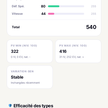
80
Déf. Spé.
255
44
Vitesse
255
540
Total
PV MIN (NIV. 100)
PV MAX (NIV. 100)
322
416
0 IV, 0 EV, nat. -
31 IV, 252 EV, nat. +
VARIATION GEN
Stable
Inchangées récemment
Efficacité des types