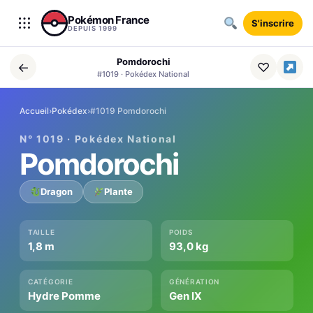
Aller au contenu
Pokémon France
S'inscrire
DEPUIS 1999
Pomdorochi
←
♡
#1019 · Pokédex National
Accueil
›
Pokédex
›
#1019 Pomdorochi
N° 1019 · Pokédex National
Pomdorochi
Dragon
Plante
TAILLE
POIDS
1,8 m
93,0 kg
CATÉGORIE
GÉNÉRATION
Hydre Pomme
Gen IX