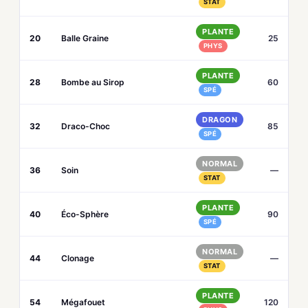
STAT
PLANTE
20
Balle Graine
25
PHYS
PLANTE
28
Bombe au Sirop
60
SPÉ
DRAGON
32
Draco-Choc
85
SPÉ
NORMAL
36
Soin
—
STAT
PLANTE
40
Éco-Sphère
90
SPÉ
NORMAL
44
Clonage
—
STAT
PLANTE
54
Mégafouet
120