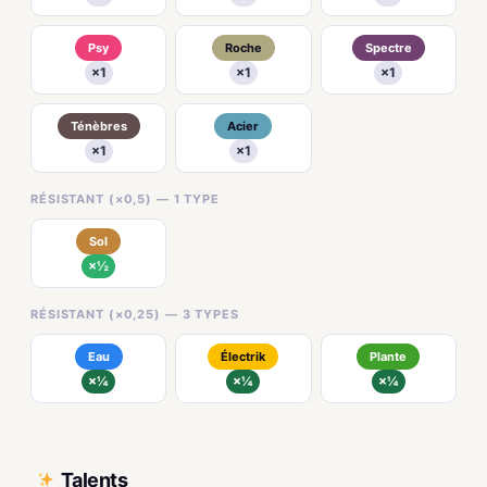
Psy
Roche
Spectre
×1
×1
×1
Ténèbres
Acier
×1
×1
RÉSISTANT (×0,5) — 1 TYPE
Sol
×½
RÉSISTANT (×0,25) — 3 TYPES
Eau
Électrik
Plante
×¼
×¼
×¼
Talents