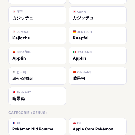
漢字
KANA
カジッチュ
カジッチュ
ROMAJI
DEUTSCH
Kajicchu
Knapfel
ESPAÑOL
ITALIANO
Applin
Applin
한국어
ZH-HANS
과사삭벌레
啃果虫
ZH-HANT
啃果蟲
CATÉGORIE (GENUS)
FR
EN
Pokémon Nid Pomme
Apple Core Pokémon