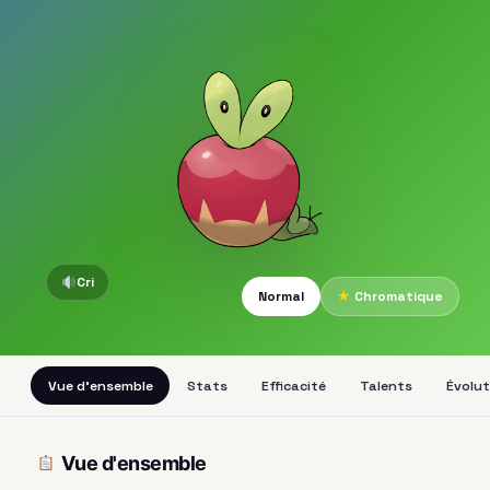
Cri
Normal
★
Chromatique
Vue d'ensemble
Stats
Efficacité
Talents
Évolut
Vue d'ensemble