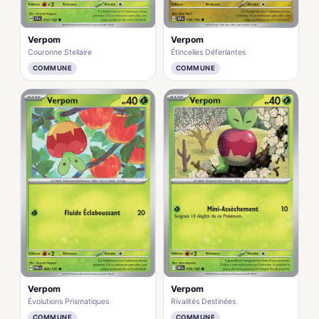
Verpom
Verpom
Couronne Stellaire
Étincelles Déferlantes
COMMUNE
COMMUNE
Verpom
Verpom
Évolutions Prismatiques
Rivalités Destinées
COMMUNE
COMMUNE