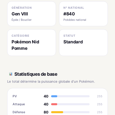
GÉNÉRATION
N° NATIONAL
Gen VIII
#840
Épée / Bouclier
Pokédex national
CATÉGORIE
STATUT
Pokémon Nid
Standard
Pomme
Statistiques de base
Le total détermine la puissance globale d'un Pokémon.
40
PV
255
40
Attaque
255
80
Défense
255