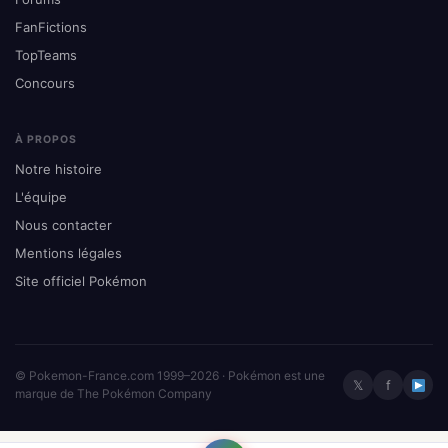
FanFictions
TopTeams
Concours
À PROPOS
Notre histoire
L'équipe
Nous contacter
Mentions légales
Site officiel Pokémon
© Pokemon-France.com 1999–2026 · Pokémon est une
𝕏
f
marque de The Pokémon Company