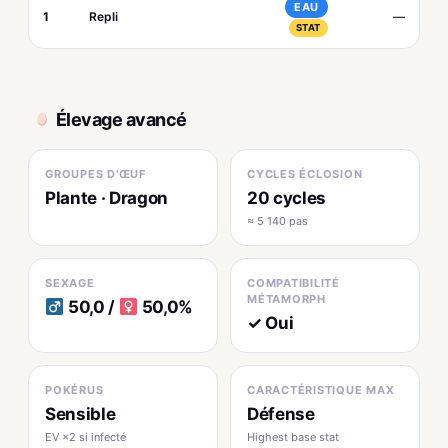
EAU
1
Repli
—
STAT
Élevage avancé
GROUPES D'ŒUF
CYCLES ÉCLOSION
Plante · Dragon
20 cycles
≈ 5 140 pas
SEXAGE
COMPATIBILITÉ
MÉTAMORPH
50,0 /
50,0%
✓ Oui
POKÉRUS
CARACTÉRISTIQUE MAX
Sensible
Défense
EV ×2 si infecté
Highest base stat