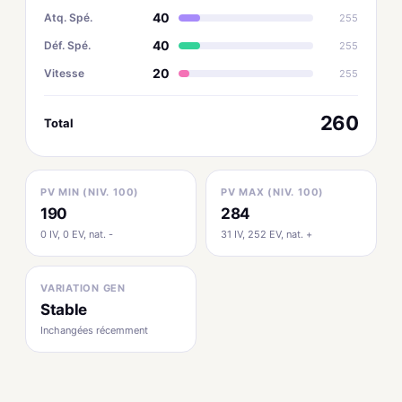
40
Atq. Spé.
255
40
Déf. Spé.
255
20
Vitesse
255
260
Total
PV MIN (NIV. 100)
PV MAX (NIV. 100)
190
284
0 IV, 0 EV, nat. -
31 IV, 252 EV, nat. +
VARIATION GEN
Stable
Inchangées récemment