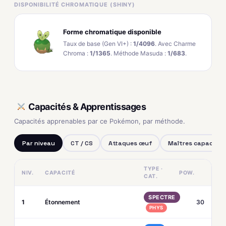
DISPONIBILITÉ CHROMATIQUE (SHINY)
Forme chromatique disponible
Taux de base (Gen VI+) :
1/4096
. Avec Charme
Chroma :
1/1365
. Méthode Masuda :
1/683
.
Capacités & Apprentissages
Capacités apprenables par ce Pokémon, par méthode.
Par niveau
CT / CS
Attaques œuf
Maîtres capacités
TYPE ·
NIV.
CAPACITÉ
POW.
CAT.
SPECTRE
1
Étonnement
30
PHYS