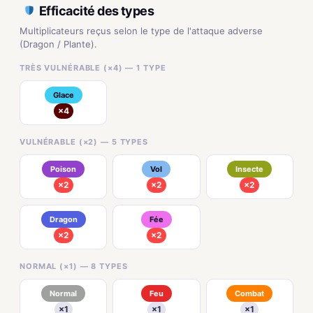
Efficacité des types
Multiplicateurs reçus selon le type de l'attaque adverse
(Dragon / Plante).
TRÈS VULNÉRABLE (×4) — 1 TYPE
Glace
×4
VULNÉRABLE (×2) — 5 TYPES
Poison
Vol
Insecte
×2
×2
×2
Dragon
Fée
×2
×2
NORMAL (×1) — 8 TYPES
Normal
Feu
Combat
×1
×1
×1