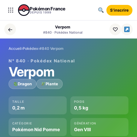
Aller au contenu
Pokémon France
S'inscrire
DEPUIS 1999
Verpom
←
♡
#840 · Pokédex National
Accueil
›
Pokédex
›
#840 Verpom
N° 840 · Pokédex National
Verpom
Dragon
Plante
TAILLE
POIDS
0,2 m
0,5 kg
CATÉGORIE
GÉNÉRATION
Pokémon Nid Pomme
Gen VIII