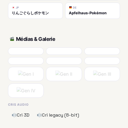
JP
DE
りんごぐらしポケモン
Apfelhaus-Pokémon
Médias & Galerie
CRIS AUDIO
Cri 3D
Cri legacy (8-bit)