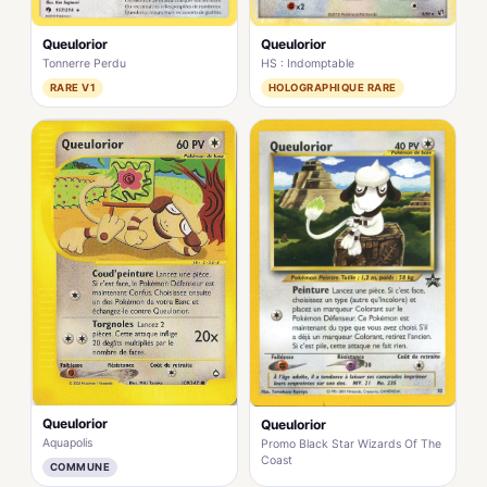
Queulorior
Queulorior
HS : Indomptable
Tonnerre Perdu
HOLOGRAPHIQUE RARE
RARE V1
Queulorior
Queulorior
Aquapolis
Promo Black Star Wizards Of The
Coast
COMMUNE