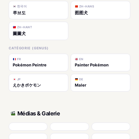
한국어
ZH-HANS
루브도
图图犬
ZH-HANT
圖圖犬
CATÉGORIE (GENUS)
FR
EN
Pokémon Peintre
Painter Pokémon
JP
DE
えかきポケモン
Maler
Médias & Galerie