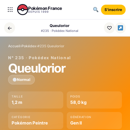
Aller au contenu
Pokémon France
S'inscrire
DEPUIS 1999
Queulorior
←
♡
#235 · Pokédex National
Accueil
›
Pokédex
›
#235 Queulorior
N° 235 · Pokédex National
Queulorior
Normal
TAILLE
POIDS
1,2 m
58,0 kg
CATÉGORIE
GÉNÉRATION
Pokémon Peintre
Gen II