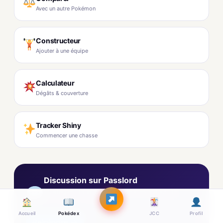
Avec un autre Pokémon
Constructeur
Ajouter à une équipe
Calculateur
Dégâts & couverture
Tracker Shiny
Commencer une chasse
Discussion sur Passlord
Stratégies, fanart, builds, théories autour de
Queulorior sur le forum.
Accueil
Pokédex
JCC
Profil
Rejoindre →