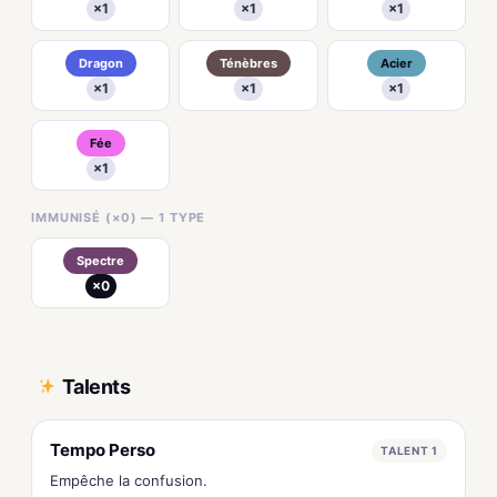
×1
×1
×1
Dragon
Ténèbres
Acier
×1
×1
×1
Fée
×1
IMMUNISÉ (×0) — 1 TYPE
Spectre
×0
Talents
Tempo Perso
TALENT 1
Empêche la confusion.