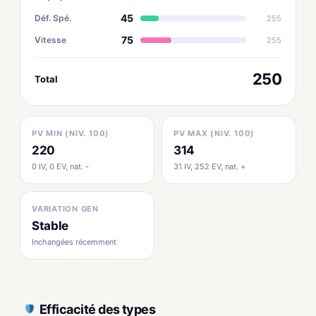
45
Déf. Spé.
255
75
Vitesse
255
250
Total
PV MIN (NIV. 100)
PV MAX (NIV. 100)
220
314
0 IV, 0 EV, nat. -
31 IV, 252 EV, nat. +
VARIATION GEN
Stable
Inchangées récemment
Efficacité des types