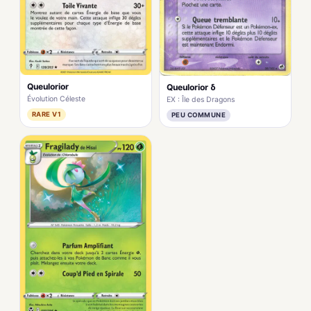
Queulorior
Queulorior δ
Évolution Céleste
EX : Île des Dragons
RARE V1
PEU COMMUNE