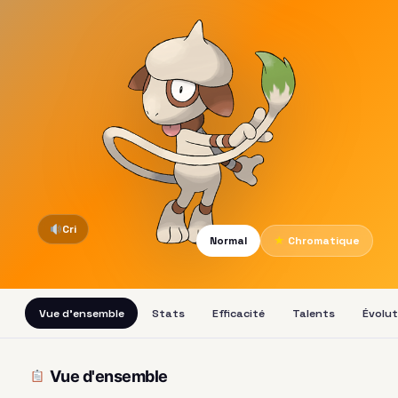
Cri
Normal
★
Chromatique
Vue d'ensemble
Stats
Efficacité
Talents
Évolut
Vue d'ensemble