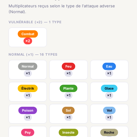
Multiplicateurs reçus selon le type de l'attaque adverse
(Normal).
VULNÉRABLE (×2) — 1 TYPE
Combat
×2
NORMAL (×1) — 16 TYPES
Normal
Feu
Eau
×1
×1
×1
Électrik
Plante
Glace
×1
×1
×1
Poison
Sol
Vol
×1
×1
×1
Psy
Insecte
Roche