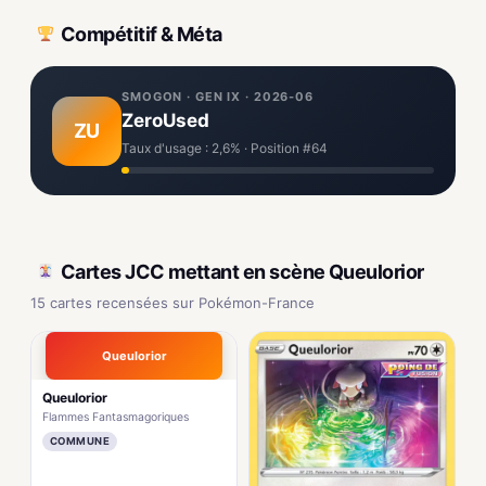
Compétitif & Méta
SMOGON · GEN IX · 2026-06
ZeroUsed
ZU
Taux d'usage : 2,6% · Position #64
Cartes JCC mettant en scène Queulorior
15 cartes recensées sur Pokémon-France
Queulorior
Queulorior
Flammes Fantasmagoriques
COMMUNE