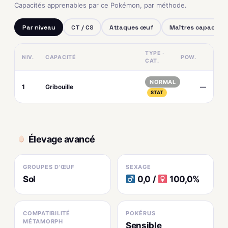
Capacités apprenables par ce Pokémon, par méthode.
Par niveau
CT / CS
Attaques œuf
Maîtres capacités
TYPE ·
NIV.
CAPACITÉ
POW.
CAT.
NORMAL
1
Gribouille
—
STAT
Élevage avancé
GROUPES D'ŒUF
SEXAGE
Sol
0,0 /
100,0%
COMPATIBILITÉ
POKÉRUS
MÉTAMORPH
Sensible