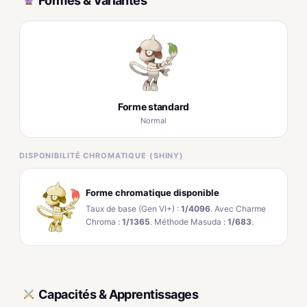
Formes & Variantes
Forme standard
Normal
DISPONIBILITÉ CHROMATIQUE (SHINY)
Forme chromatique disponible
Taux de base (Gen VI+) :
1/4096
. Avec Charme
Chroma :
1/1365
. Méthode Masuda :
1/683
.
Capacités & Apprentissages