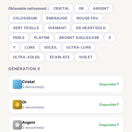
Obtenable nativement :
CRISTAL
OR
ARGENT
COLOSSEUM
ÉMERAUDE
ROUGE FEU
VERT FEUILLE
DIAMANT
OR HEARTGOLD
PERLE
PLATINE
ARGENT SOULSILVER
X
Y
LUNE
SOLEIL
ULTRA-LUNE
ULTRA-SOLEIL
ÉCARLATE
VIOLET
GÉNÉRATION II
Cristal
Disponible
▼
3 rencontre(s)
Or
Disponible
▼
3 rencontre(s)
Argent
Disponible
▼
3 rencontre(s)