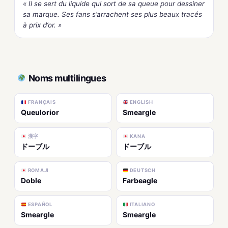
« Il se sert du liquide qui sort de sa queue pour dessiner
sa marque. Ses fans s’arrachent ses plus beaux tracés
à prix d’or. »
Noms multilingues
FRANÇAIS
ENGLISH
Queulorior
Smeargle
漢字
KANA
ドーブル
ドーブル
ROMAJI
DEUTSCH
Doble
Farbeagle
ESPAÑOL
ITALIANO
Smeargle
Smeargle