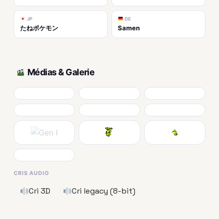
JP
DE
たねポケモン
Samen
Médias & Galerie
CRIS AUDIO
Cri 3D
Cri legacy (8-bit)