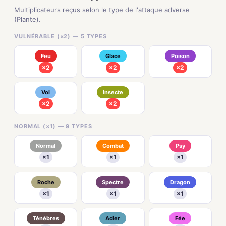
Multiplicateurs reçus selon le type de l'attaque adverse
(Plante).
VULNÉRABLE (×2) — 5 TYPES
Feu
Glace
Poison
×2
×2
×2
Vol
Insecte
×2
×2
NORMAL (×1) — 9 TYPES
Normal
Combat
Psy
×1
×1
×1
Roche
Spectre
Dragon
×1
×1
×1
Ténèbres
Acier
Fée