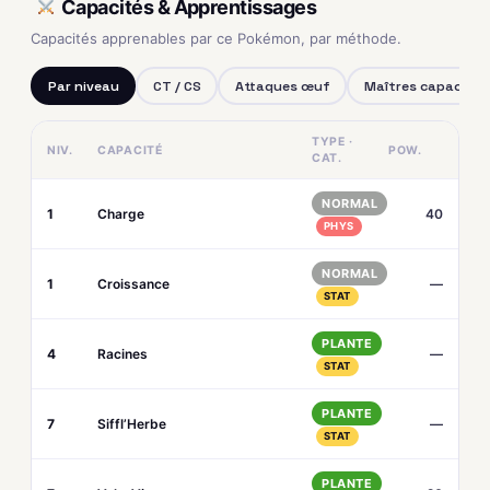
Capacités & Apprentissages
Capacités apprenables par ce Pokémon, par méthode.
Par niveau
CT / CS
Attaques œuf
Maîtres capacités
TYPE ·
NIV.
CAPACITÉ
POW.
CAT.
NORMAL
1
Charge
40
PHYS
NORMAL
1
Croissance
—
STAT
PLANTE
4
Racines
—
STAT
PLANTE
7
Siffl’Herbe
—
STAT
PLANTE