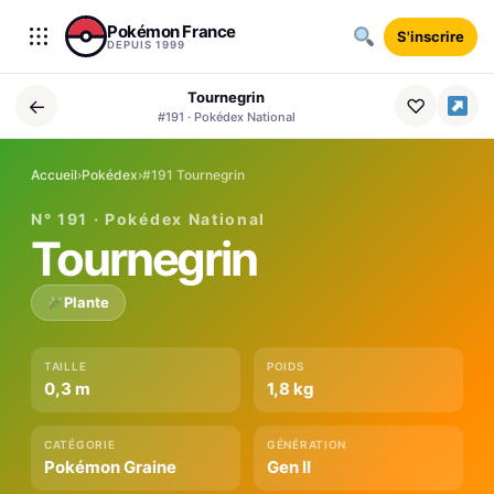
Aller au contenu
Pokémon France
S'inscrire
DEPUIS 1999
Tournegrin
←
♡
#191 · Pokédex National
Accueil
›
Pokédex
›
#191 Tournegrin
N° 191 · Pokédex National
Tournegrin
Plante
TAILLE
POIDS
0,3 m
1,8 kg
CATÉGORIE
GÉNÉRATION
Pokémon Graine
Gen II