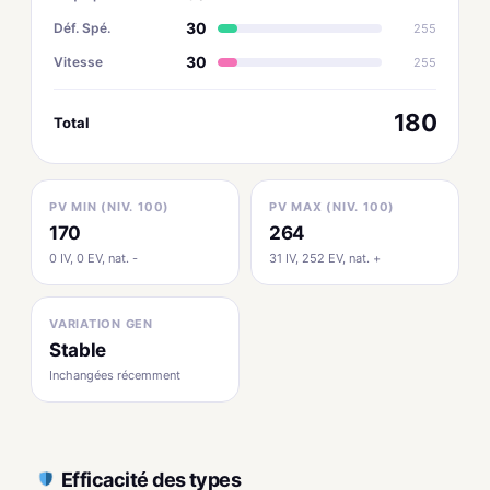
30
Déf. Spé.
255
30
Vitesse
255
180
Total
PV MIN (NIV. 100)
PV MAX (NIV. 100)
170
264
0 IV, 0 EV, nat. -
31 IV, 252 EV, nat. +
VARIATION GEN
Stable
Inchangées récemment
Efficacité des types