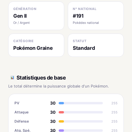
GÉNÉRATION
N° NATIONAL
Gen II
#191
Or / Argent
Pokédex national
CATÉGORIE
STATUT
Pokémon Graine
Standard
Statistiques de base
Le total détermine la puissance globale d'un Pokémon.
30
PV
255
30
Attaque
255
30
Défense
255
30
Atq. Spé.
255