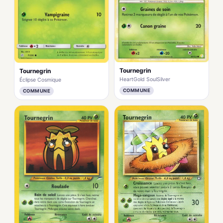
Tournegrin
Tournegrin
HeartGold SoulSilver
Éclipse Cosmique
COMMUNE
COMMUNE