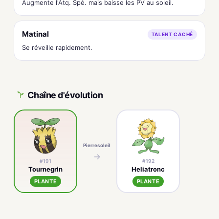
Augmente l'Atq. Spé. mais baisse les PV au soleil.
Matinal
TALENT CACHÉ
Se réveille rapidement.
Chaîne d'évolution
Pierresoleil
→
#191
#192
Tournegrin
Heliatronc
PLANTE
PLANTE