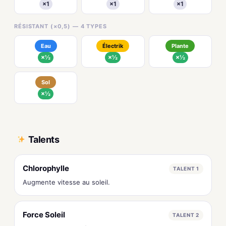
×1
×1
×1
RÉSISTANT (×0,5) — 4 TYPES
Eau
Électrik
Plante
×½
×½
×½
Sol
×½
Talents
Chlorophylle
TALENT 1
Augmente vitesse au soleil.
Force Soleil
TALENT 2