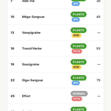
7
Vole-Vie
20
SPÉ
PLANTE
10
Méga-Sangsue
40
SPÉ
PLANTE
13
Vampigraine
—
STAT
PLANTE
16
Tranch’Herbe
55
PHYS
PLANTE
19
Soucigraine
—
STAT
PLANTE
22
Giga-Sangsue
75
SPÉ
NORMAL
25
Effort
—
PHYS
PLANTE