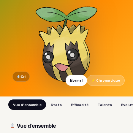
Cri
Normal
★
Chromatique
Vue d'ensemble
Stats
Efficacité
Talents
Évolut
Vue d'ensemble