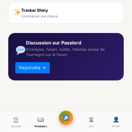
Tracker Shiny
Commencer une chasse
Discussion sur Passlord
Stratégies, fanart, builds, théories autour de
Tournegrin sur le forum.
Rejoindre →
Accueil
Pokédex
JCC
Profil