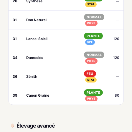
28
Synthèse
—
STAT
NORMAL
31
Don Naturel
—
PHYS
PLANTE
31
Lance-Soleil
120
SPÉ
NORMAL
34
Damoclès
120
PHYS
FEU
36
Zénith
—
STAT
PLANTE
39
Canon Graine
80
PHYS
Élevage avancé