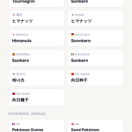
Tournegrin
Sunkern
漢字
KANA
ヒマナッツ
ヒマナッツ
ROMAJI
DEUTSCH
Himanuts
Sonnkern
ESPAÑOL
ITALIANO
Sunkern
Sunkern
한국어
ZH-HANS
해너츠
向日种子
ZH-HANT
向日種子
CATÉGORIE (GENUS)
FR
EN
Pokémon Graine
Seed Pokémon