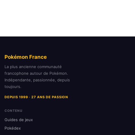
Pokémon France
La plus ancienne communauté
francophone autour de Pokémon.
Indépendante, passionnée, depuis
toujours.
DEPUIS 1999 · 27 ANS DE PASSION
CONTENU
Guides de jeux
Pokédex