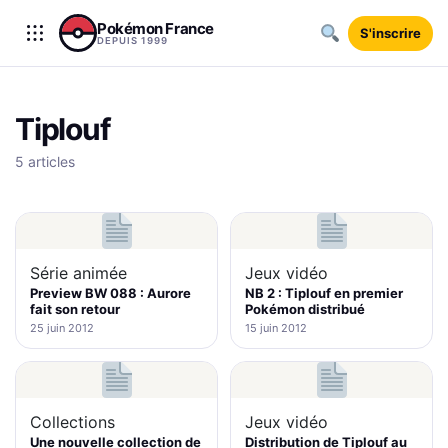
Aller au contenu
Pokémon France
S'inscrire
DEPUIS 1999
Tiplouf
5 articles
Série animée
Jeux vidéo
Preview BW 088 : Aurore
NB 2 : Tiplouf en premier
fait son retour
Pokémon distribué
25 juin 2012
15 juin 2012
Collections
Jeux vidéo
Une nouvelle collection de
Distribution de Tiplouf au