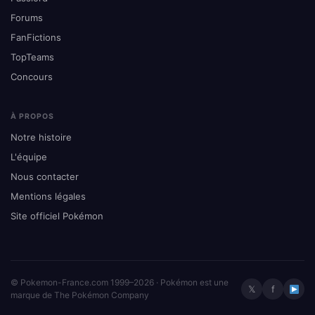
Forums
FanFictions
TopTeams
Concours
À PROPOS
Notre histoire
L'équipe
Nous contacter
Mentions légales
Site officiel Pokémon
© Pokemon-France.com 1999–2026 · Pokémon est une
𝕏
f
marque de The Pokémon Company