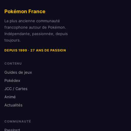
Pokémon France
La plus ancienne communauté
francophone autour de Pokémon.
Indépendante, passionnée, depuis
toujours.
DEPUIS 1999 · 27 ANS DE PASSION
CONTENU
Guides de jeux
Pokédex
JCC / Cartes
Animé
Actualités
COMMUNAUTÉ
Passlord