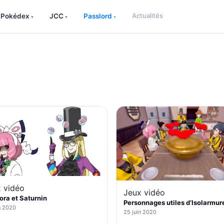
Actualités
Pokédex
JCC
Passlord
▾
▾
▾
 vidéo
Jeux vidéo
ra et Saturnin
Personnages utiles d’Isolarmur
n 2020
25 juin 2020