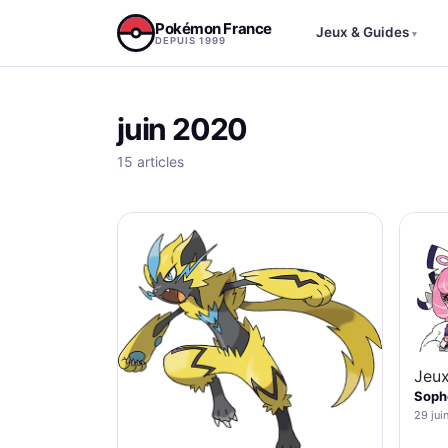
Aller au contenu
Pokémon France
Jeux & Guides
▾
DEPUIS 1999
juin 2020
15 articles
Jeux
Sopho
29 jui