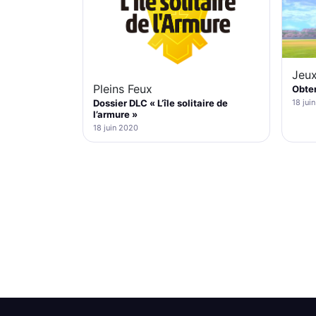
Jeux
Pleins Feux
Obten
Dossier DLC « L’île solitaire de
18 jui
l’armure »
18 juin 2020