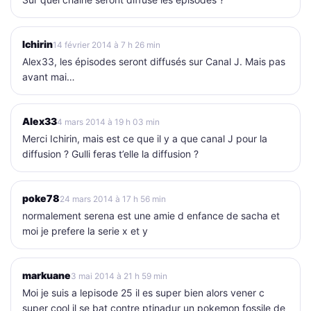
Ichirin
14 février 2014 à 7 h 26 min
Alex33, les épisodes seront diffusés sur Canal J. Mais pas
avant mai…
Alex33
4 mars 2014 à 19 h 03 min
Merci Ichirin, mais est ce que il y a que canal J pour la
diffusion ? Gulli feras t’elle la diffusion ?
poke78
24 mars 2014 à 17 h 56 min
normalement serena est une amie d enfance de sacha et
moi je prefere la serie x et y
markuane
3 mai 2014 à 21 h 59 min
Moi je suis a lepisode 25 il es super bien alors vener c
super cool il se bat contre ptinadur un pokemon fossile de