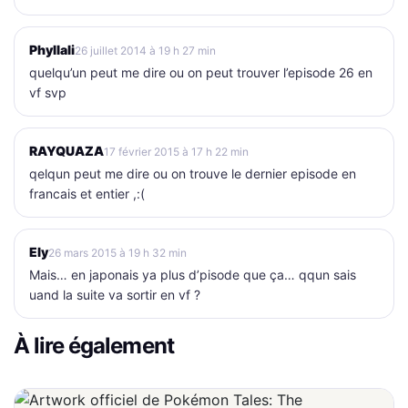
Phyllali
26 juillet 2014 à 19 h 27 min
quelqu’un peut me dire ou on peut trouver l’episode 26 en
vf svp
RAYQUAZA
17 février 2015 à 17 h 22 min
qelqun peut me dire ou on trouve le dernier episode en
francais et entier ,:(
Ely
26 mars 2015 à 19 h 32 min
Mais… en japonais ya plus d’pisode que ça… qqun sais
uand la suite va sortir en vf ?
À lire également