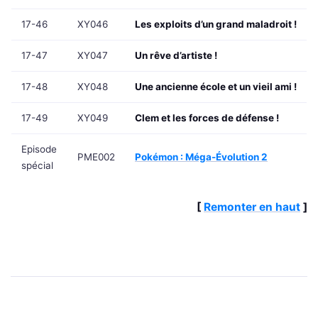
17-46
XY046
Les exploits d’un grand maladroit !
17-47
XY047
Un rêve d’artiste !
17-48
XY048
Une ancienne école et un vieil ami !
17-49
XY049
Clem et les forces de défense !
Episode
PME002
Pokémon : Méga-Évolution 2
spécial
[
Remonter en haut
]