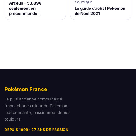
BOUTIQUE
Arceus – 53,89€
Le guide d’achat Pokémon
seulement en
de Noël 2021
précommande !
Pokémon France
La plus ancienne communauté
francophone autour de Pokémon.
Indépendante, passionnée, depuis
toujours.
DEPUIS 1999 · 27 ANS DE PASSION