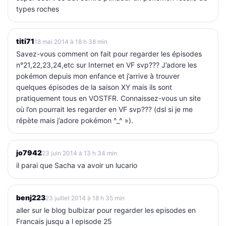
types roches
titi71
18 mai 2014 à 18 h 38 min
Savez-vous comment on fait pour regarder les épisodes
n°21,22,23,24,etc sur Internet en VF svp??? J’adore les
pokémon depuis mon enfance et j’arrive à trouver
quelques épisodes de la saison XY mais ils sont
pratiquement tous en VOSTFR. Connaissez-vous un site
où l’on pourrait les regarder en VF svp??? (dsl si je me
répète mais j’adore pokémon ^_^ »).
jo7942
23 juin 2014 à 13 h 34 min
il parai que Sacha va avoir un lucario
benj223
23 juillet 2014 à 18 h 35 min
aller sur le blog bulbizar pour regarder les episodes en
Francais jusqu a l episode 25