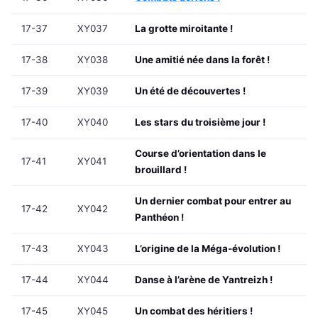
17-37
XY037
La grotte miroitante !
17-38
XY038
Une amitié née dans la forêt !
17-39
XY039
Un été de découvertes !
17-40
XY040
Les stars du troisième jour !
Course d’orientation dans le
17-41
XY041
brouillard !
Un dernier combat pour entrer au
17-42
XY042
Panthéon !
17-43
XY043
L’origine de la Méga-évolution !
17-44
XY044
Danse à l’arène de Yantreizh !
17-45
XY045
Un combat des héritiers !