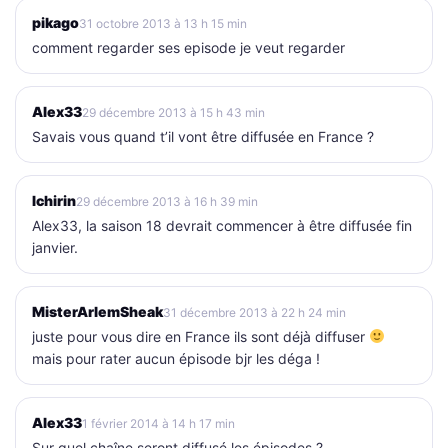
pikago
31 octobre 2013 à 13 h 15 min
comment regarder ses episode je veut regarder
Alex33
29 décembre 2013 à 15 h 43 min
Savais vous quand t’il vont être diffusée en France ?
Ichirin
29 décembre 2013 à 16 h 39 min
Alex33, la saison 18 devrait commencer à être diffusée fin
janvier.
MisterArlemSheak
31 décembre 2013 à 22 h 24 min
juste pour vous dire en France ils sont déjà diffuser
mais pour rater aucun épisode bjr les déga !
Alex33
1 février 2014 à 14 h 17 min
Sur quel chaîne seront diffusé les épisodes ?