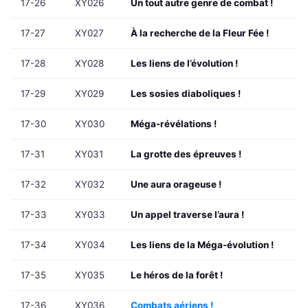
17-26
XY026
Un tout autre genre de combat !
17-27
XY027
À la recherche de la Fleur Fée !
17-28
XY028
Les liens de l’évolution !
17-29
XY029
Les sosies diaboliques !
17-30
XY030
Méga-révélations !
17-31
XY031
La grotte des épreuves !
17-32
XY032
Une aura orageuse !
17-33
XY033
Un appel traverse l’aura !
17-34
XY034
Les liens de la Méga-évolution !
17-35
XY035
Le héros de la forêt !
17-36
XY036
Combats aériens !