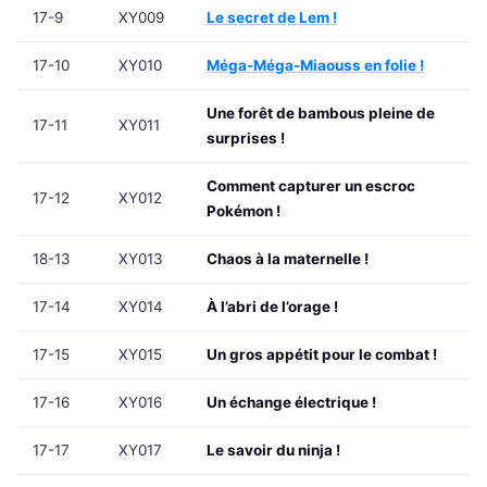
17-9
XY009
Le secret de Lem !
17-10
XY010
Méga-Méga-Miaouss en folie !
Une forêt de bambous pleine de
17-11
XY011
surprises !
Comment capturer un escroc
17-12
XY012
Pokémon !
18-13
XY013
Chaos à la maternelle !
17-14
XY014
À l’abri de l’orage !
17-15
XY015
Un gros appétit pour le combat !
17-16
XY016
Un échange électrique !
17-17
XY017
Le savoir du ninja !