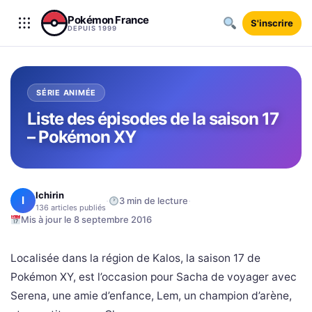
Aller au contenu
Pokémon France
S'inscrire
DEPUIS 1999
SÉRIE ANIMÉE
Liste des épisodes de la saison 17
– Pokémon XY
Ichirin
I
·
·
3 min de lecture
136 articles publiés
Mis à jour le 8 septembre 2016
Localisée dans la région de Kalos, la saison 17 de
Pokémon XY, est l’occasion pour Sacha de voyager avec
Serena, une amie d’enfance, Lem, un champion d’arène,