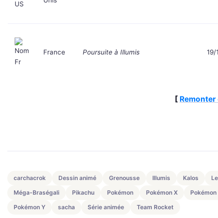
France
Poursuite à Illumis
19/
[
Remonter 
carchacrok
Dessin animé
Grenousse
Illumis
Kalos
L
Méga-Braségali
Pikachu
Pokémon
Pokémon X
Pokémon
Pokémon Y
sacha
Série animée
Team Rocket