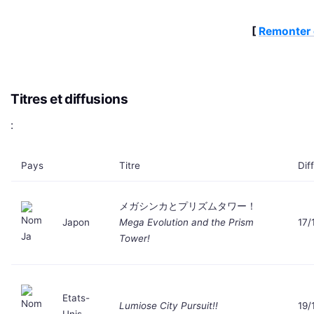
[
Remonter 
Titres et diffusions
:
Pays
Titre
Dif
メガシンカとプリズムタワー！
Japon
Mega Evolution and the Prism
17/
Tower!
Etats-
Lumiose City Pursuit!!
19/
Unis