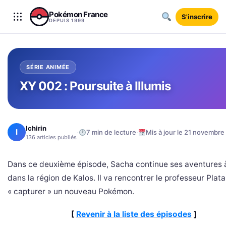
Aller au contenu
Pokémon France
S'inscrire
DEPUIS 1999
SÉRIE ANIMÉE
XY 002 : Poursuite à Illumis
Ichirin
I
·
·
7 min de lecture
Mis à jour le 21 novembre
136 articles publiés
Dans ce deuxième épisode, Sacha continue ses aventures à 
dans la région de Kalos. Il va rencontrer le professeur Plat
« capturer » un nouveau Pokémon.
[
Revenir à la liste des épisodes
]