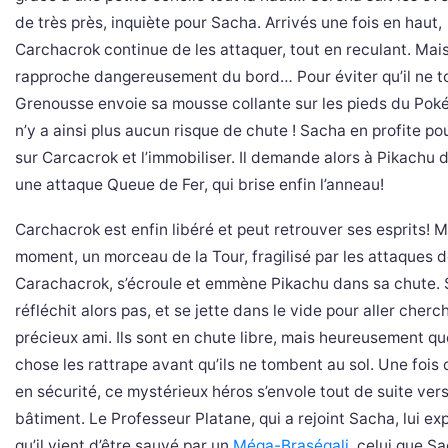
de très près, inquiète pour Sacha. Arrivés une fois en haut,
Carchacrok continue de les attaquer, tout en reculant. Mais 
rapproche dangereusement du bord… Pour éviter qu’il ne 
Grenousse envoie sa mousse collante sur les pieds du Poké
n’y a ainsi plus aucun risque de chute ! Sacha en profite po
sur Carcacrok et l’immobiliser. Il demande alors à Pikachu 
une attaque Queue de Fer, qui brise enfin l’anneau!
Carchacrok est enfin libéré et peut retrouver ses esprits! M
moment, un morceau de la Tour, fragilisé par les attaques 
Carachacrok, s’écroule et emmène Pikachu dans sa chute.
réfléchit alors pas, et se jette dans le vide pour aller cherc
précieux ami. Ils sont en chute libre, mais heureusement q
chose les rattrape avant qu’ils ne tombent au sol. Une fois
en sécurité, ce mystérieux héros s’envole tout de suite ver
bâtiment. Le Professeur Platane, qui a rejoint Sacha, lui ex
qu’il vient d’être sauvé par un
Méga-Braségali
, celui que S