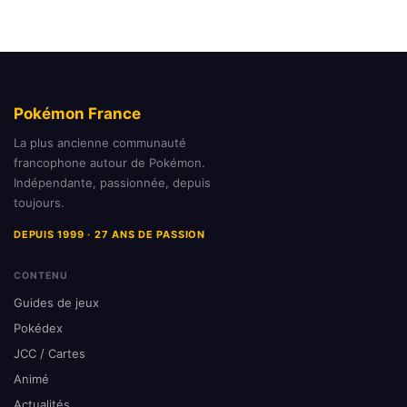
Pokémon France
La plus ancienne communauté
francophone autour de Pokémon.
Indépendante, passionnée, depuis
toujours.
DEPUIS 1999 · 27 ANS DE PASSION
CONTENU
Guides de jeux
Pokédex
JCC / Cartes
Animé
Actualités