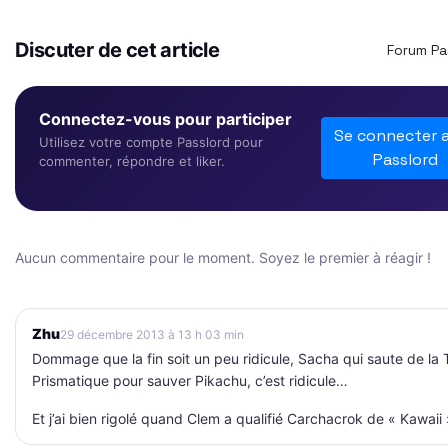
Discuter de cet article
Forum Pa
Connectez-vous pour participer
Se connecter 
Utilisez votre compte Passlord pour
Passlord
commenter, répondre et liker.
Aucun commentaire pour le moment. Soyez le premier à réagir !
Zhu
29 décembre 2013 à 13 h 03 min
Dommage que la fin soit un peu ridicule, Sacha qui saute de la 
Prismatique pour sauver Pikachu, c’est ridicule…
Et j’ai bien rigolé quand Clem a qualifié Carchacrok de « Kawaii