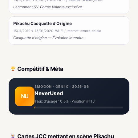
18/11/2022
→ 28/02/2023
· Wi-Fi / Internet
· scarlet,violet
Lancement SV. Forme Volante exclusive.
Pikachu Casquette d'Origine
15/11/2019
→ 15/01/2020
· Wi-Fi / Internet
· sword,shield
Casquette d'origine — Évolution interdite.
Compétitif & Méta
SMOGON · GEN IX · 2026-06
NeverUsed
NU
Taux d'usage : 0,5% · Position #113
Cartes JCC mettant en scène Pikachu