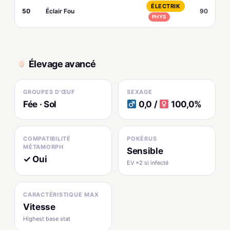
ÉLECTRIK
50
Éclair Fou
90
PHYS
Élevage avancé
GROUPES D'ŒUF
SEXAGE
Fée · Sol
0,0 /
100,0%
COMPATIBILITÉ
POKÉRUS
MÉTAMORPH
Sensible
✓ Oui
EV ×2 si infecté
CARACTÉRISTIQUE MAX
Vitesse
Highest base stat