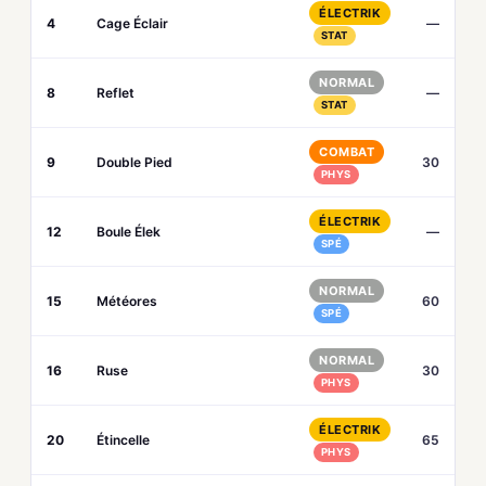
ÉLECTRIK
4
Cage Éclair
—
STAT
NORMAL
8
Reflet
—
STAT
COMBAT
9
Double Pied
30
PHYS
ÉLECTRIK
12
Boule Élek
—
SPÉ
NORMAL
15
Météores
60
SPÉ
NORMAL
16
Ruse
30
PHYS
ÉLECTRIK
20
Étincelle
65
PHYS