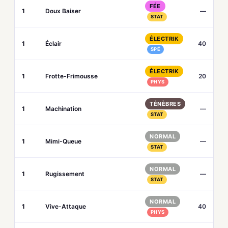
FÉE
1
Doux Baiser
—
STAT
ÉLECTRIK
1
Éclair
40
SPÉ
ÉLECTRIK
1
Frotte-Frimousse
20
PHYS
TÉNÈBRES
1
Machination
—
STAT
NORMAL
1
Mimi-Queue
—
STAT
NORMAL
1
Rugissement
—
STAT
NORMAL
1
Vive-Attaque
40
PHYS