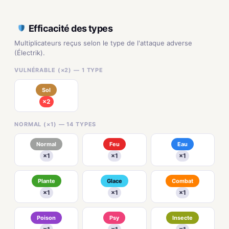
Efficacité des types
Multiplicateurs reçus selon le type de l'attaque adverse
(Électrik).
VULNÉRABLE (×2) — 1 TYPE
Sol
×2
NORMAL (×1) — 14 TYPES
Normal
Feu
Eau
×1
×1
×1
Plante
Glace
Combat
×1
×1
×1
Poison
Psy
Insecte