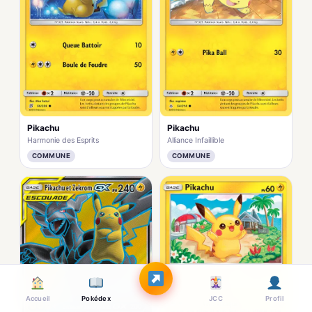
Pikachu
Pikachu
Harmonie des Esprits
Alliance Infaillible
COMMUNE
COMMUNE
Accueil
Pokédex
JCC
Profil