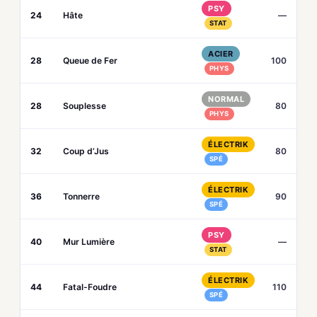
PSY
24
Hâte
—
STAT
ACIER
28
Queue de Fer
100
PHYS
NORMAL
28
Souplesse
80
PHYS
ÉLECTRIK
32
Coup d’Jus
80
SPÉ
ÉLECTRIK
36
Tonnerre
90
SPÉ
PSY
40
Mur Lumière
—
STAT
ÉLECTRIK
44
Fatal-Foudre
110
SPÉ