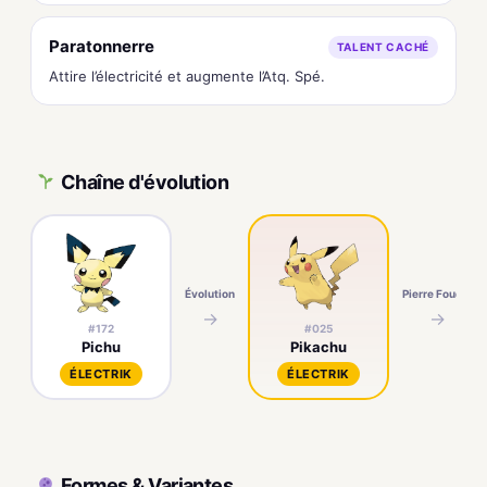
Paratonnerre
TALENT CACHÉ
Attire l’électricité et augmente l’Atq. Spé.
Chaîne d'évolution
Évolution
Pierre Foudre
→
→
#172
#025
Pichu
Pikachu
ÉLECTRIK
ÉLECTRIK
Formes & Variantes