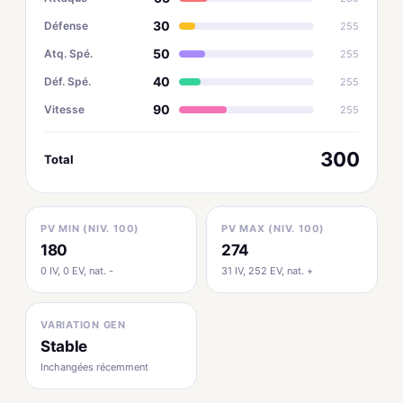
30
Défense
255
50
Atq. Spé.
255
40
Déf. Spé.
255
90
Vitesse
255
300
Total
PV MIN (NIV. 100)
PV MAX (NIV. 100)
180
274
0 IV, 0 EV, nat. -
31 IV, 252 EV, nat. +
VARIATION GEN
Stable
Inchangées récemment