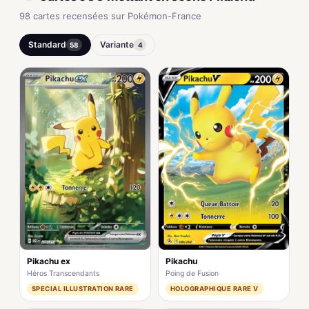
98 cartes recensées sur Pokémon-France
Standard
Variante
58
4
Pikachu ex
Pikachu
Héros Transcendants
Poing de Fusion
SPECIAL ILLUSTRATION RARE
HOLOGRAPHIQUE RARE V