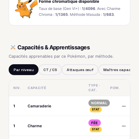
Forme chromatique disponible
Taux de base (Gen VI+) :
1/4096
. Avec Charme
Chroma :
1/1365
. Méthode Masuda :
1/683
.
Capacités & Apprentissages
Capacités apprenables par ce Pokémon, par méthode.
Par niveau
CT / CS
Attaques œuf
Maîtres capacités
TYPE ·
NIV.
CAPACITÉ
POW.
CAT.
NORMAL
1
Camaraderie
—
STAT
FÉE
1
Charme
—
STAT