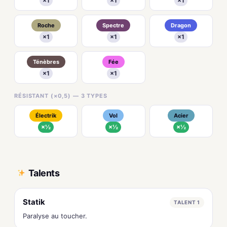
×1
×1
×1
Roche
Spectre
Dragon
×1
×1
×1
Ténèbres
Fée
×1
×1
RÉSISTANT (×0,5) — 3 TYPES
Électrik
Vol
Acier
×½
×½
×½
Talents
Statik
TALENT 1
Paralyse au toucher.