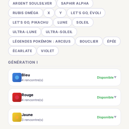
ARGENT SOULSILVER
SAPHIR ALPHA
RUBIS OMÉGA
X
Y
LET'S GO, ÉVOLI
LET'S GO, PIKACHU
LUNE
SOLEIL
ULTRA-LUNE
ULTRA-SOLEIL
LÉGENDES POKÉMON : ARCEUS
BOUCLIER
ÉPÉE
ÉCARLATE
VIOLET
GÉNÉRATION I
Bleu
Disponible
▼
4 rencontre(s)
Rouge
Disponible
▼
4 rencontre(s)
Jaune
Disponible
▼
3 rencontre(s)