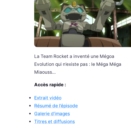
La Team Rocket a inventé une Mégoa
Evolution qui n’existe pas : le Méga Méga
Miaouss…
Accès rapide :
Extrait vidéo
Résumé de l’épisode
Galerie d’images
Titres et diffusions