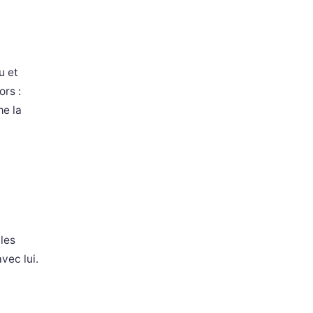
u et
ors :
me la
 les
vec lui.