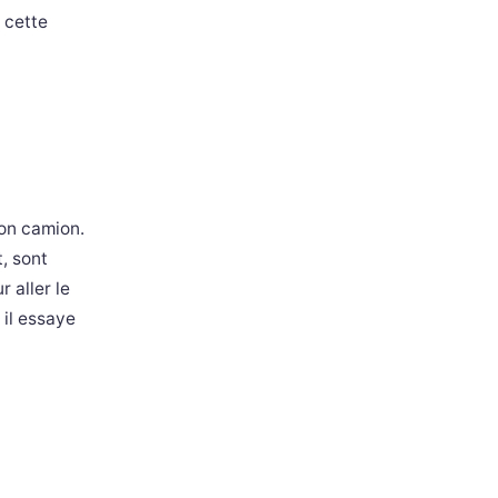
 cette
son camion.
t, sont
 aller le
 il essaye