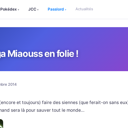
Actualités
Pokédex
JCC
Passlord
▾
▾
▾
 Miaouss en folie !
mbre 2014
encore et toujours) faire des siennes (que ferait-on sans eux
and sera là pour sauver tout le monde…