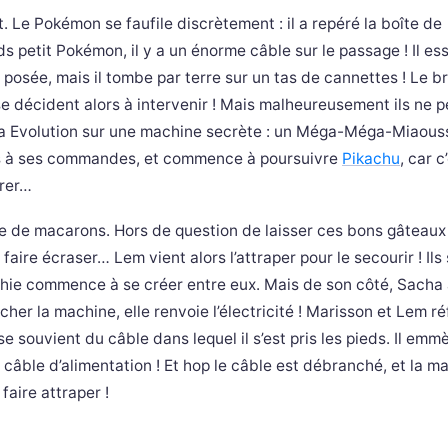
 Le Pokémon se faufile discrètement : il a repéré la boîte de
 petit Pokémon, il y a un énorme câble sur le passage ! Il es
 posée, mais il tombe par terre sur un tas de cannettes ! Le bru
se décident alors à intervenir ! Mais malheureusement ils ne 
ga Evolution sur une machine secrète : un Méga-Méga-Miaou
s à ses commandes, et commence à poursuivre
Pikachu
, car c
urer…
te de macarons. Hors de question de laisser ces bons gâteaux 
e faire écraser… Lem vient alors l’attraper pour le secourir ! Ils
athie commence à se créer entre eux. Mais de son côté, Sacha
her la machine, elle renvoie l’électricité ! Marisson et Lem ré
e souvient du câble dans lequel il s’est pris les pieds. Il emm
 câble d’alimentation ! Et hop le câble est débranché, et la m
faire attraper !