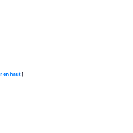
r en haut
]