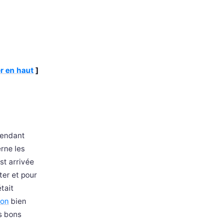
r en haut
]
 Pendant
erne les
st arrivée
ter et pour
tait
son
bien
s bons