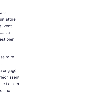
saie
it attire
peuvent
ss… La
’est bien
se faire
 se
 a engagé
fléchissent
ène Lem, et
achine