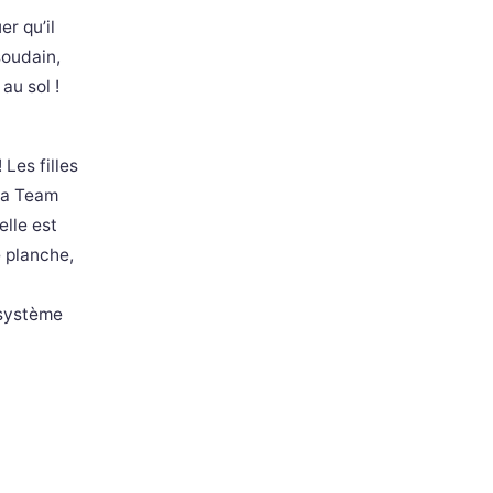
r qu’il
soudain,
au sol !
 Les filles
 La Team
elle est
e planche,
 système