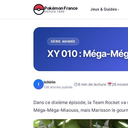
Aller au contenu
Pokémon France
Jeux & Guides
▾
DEPUIS 1999
SÉRIE ANIMÉE
XY 010 : Méga-Méga
Ichirin
I
·
·
6 min de lecture
26 nove
136 articles publiés
Dans ce dixième épisode, la Team Rocket va (
Méga-Méga-Miaouss, mais Marisson le gourm